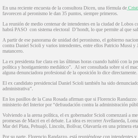
En una reciente encuesta de la consultora Dicen, una fórmula de
Crist
favorecen al peronismo le dan 35 puntos, siempre primeros.
La reunión de medio centenar de intendentes en la ciudad de Lobos co
habrá PASO con sistema electoral D’hondt, lo que permite al que sal
A partir de ese panorama de unidad del peronismo, el gobierno nacional
contra Daniel Scioli y varios intendentes, entre ellos Patricio Mussi y 
matancero.
La ex presidenta fue clara en las últimas horas cuando habló con la 
política y hostigamiento mediático”. Al ser consultada sobre si el mac
alguna denunciadora profesional de la oposición lo dice directamente
El ex candidato presidencial Daniel Scioli también ha sido denunciado
administrativa”.
En los pasillos de la Casa Rosada afirman que si Florencio Randazzo 
ministerio del Interior por “defraudación contra la administración públ
Volviendo a la arena política, el ex gobernador Scioli comenzará a me
promesas de Macri en el debate. La idea es recorrer Avellaneda, Lom
Mar del Plata, Pehuajó, Lincoln, Bolívar, Olavarría en una primera eta
Por su parte, Florencio Randazzo, está reuniéndose con intendentes y p