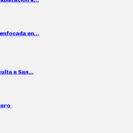
a enfocada en…
culta a San…
mero