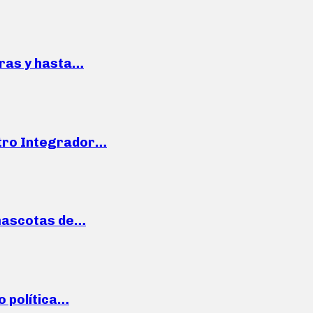
pras y hasta…
ntro Integrador…
mascotas de…
o política…