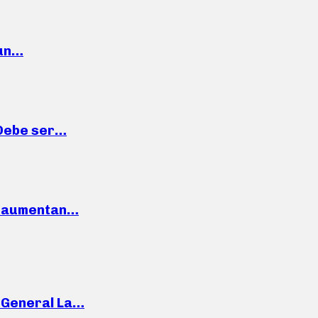
 un…
“Debe ser…
o: aumentan…
e General La…