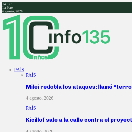
14.3
C
La Plata
6 agosto, 2026
Facebook
Twitter
Instagram
Youtube
PAÍS
PAÍS
Milei redobla los ataques: llamó “ter
4 agosto, 2026
PAÍS
Kicillof sale a la calle contra el proye
4 agosto, 2026