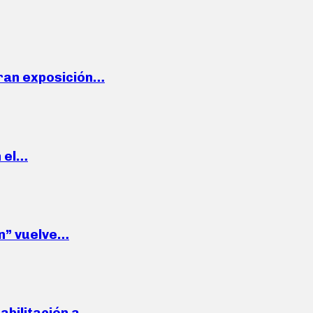
ran exposición…
n el…
wn” vuelve…
habilitación a…