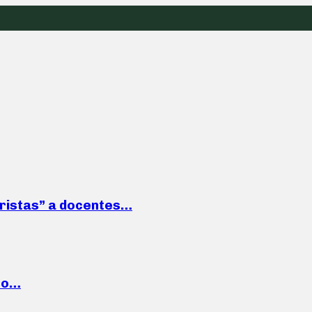
roristas” a docentes…
cto…