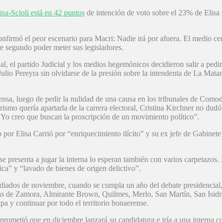
ina-Scioli está en 42 puntos
de intención de voto sobre el 23% de Elisa
nfirmó el peor escenario para Macri: Nadie irá por afuera. El medio ce
e segundo poder meter sus legisladores.
, el partido Judicial y los medios hegemónicos decidieron salir a pedir 
Julio Pereyra sin olvidarse de la presión sobre la intendenta de La Matan
prensa, luego de pedir la nulidad de una causa en los tribunales de Co
rismo quería apartarla de la carrera electoral, Cristina Kirchner no dudó
. Yo creo que buscan la proscripción de un movimiento político”.
 por Elisa Carrió por “enriquecimiento ilícito” y su ex jefe de Gabinet
se presenta a jugar la interna lo esperan también con varios carpetazos
ica” y “lavado de bienes de origen delictivo”.
diados de noviembre, cuando se cumpla un año del debate presidencial, a
as de Zamora, Almirante Brown, Quilmes, Merlo, San Martín, San Isidr
pa y continuar por todo el territorio bonaerense.
rometió que en diciembre lanzará su candidatura e iría a una interna con