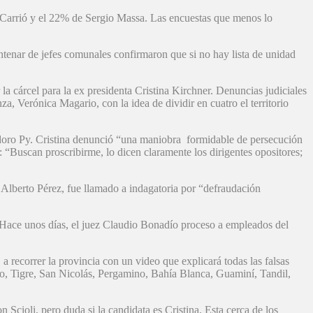
 Carrió y el 22% de Sergio Massa. Las encuestas que menos lo
ntenar de jefes comunales confirmaron que si no hay lista de unidad
la cárcel para la ex presidenta Cristina Kirchner. Denuncias judiciales
za, Verónica Magario, con la idea de dividir en cuatro el territorio
modoro Py. Cristina denunció “una maniobra formidable de persecución
: “Buscan proscribirme, lo dicen claramente los dirigentes opositores;
e Alberto Pérez, fue llamado a indagatoria por “defraudación
. Hace unos días, el juez Claudio Bonadío proceso a empleados del
 recorrer la provincia con un video que explicará todas las falsas
o, Tigre, San Nicolás, Pergamino, Bahía Blanca, Guaminí, Tandil,
 Scioli, pero duda si la candidata es Cristina. Esta cerca de los