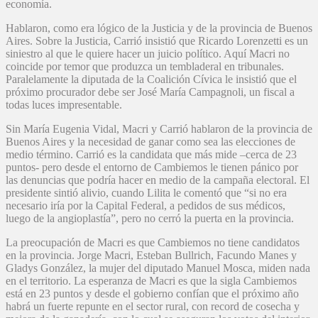
economía.
Hablaron, como era lógico de la Justicia y de la provincia de Buenos
Aires. Sobre la Justicia, Carrió insistió que Ricardo Lorenzetti es un
siniestro al que le quiere hacer un juicio político. Aquí Macri no
coincide por temor que produzca un tembladeral en tribunales.
Paralelamente la diputada de la Coalición Cívica le insistió que el
próximo procurador debe ser José María Campagnoli, un fiscal a
todas luces impresentable.
Sin María Eugenia Vidal, Macri y Carrió hablaron de la provincia de
Buenos Aires y la necesidad de ganar como sea las elecciones de
medio término. Carrió es la candidata que más mide –cerca de 23
puntos- pero desde el entorno de Cambiemos le tienen pánico por
las denuncias que podría hacer en medio de la campaña electoral. El
presidente sintió alivio, cuando Lilita le comentó que “si no era
necesario iría por la Capital Federal, a pedidos de sus médicos,
luego de la angioplastía”, pero no cerró la puerta en la provincia.
La preocupación de Macri es que Cambiemos no tiene candidatos
en la provincia. Jorge Macri, Esteban Bullrich, Facundo Manes y
Gladys González, la mujer del diputado Manuel Mosca, miden nada
en el territorio. La esperanza de Macri es que la sigla Cambiemos
está en 23 puntos y desde el gobierno confían que el próximo año
habrá un fuerte repunte en el sector rural, con record de cosecha y