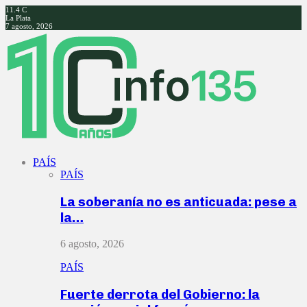
11.4
C
La Plata
7 agosto, 2026
Facebook
Twitter
Instagram
Youtube
PAÍS
PAÍS
La soberanía no es anticuada: pese a
la…
6 agosto, 2026
PAÍS
Fuerte derrota del Gobierno: la