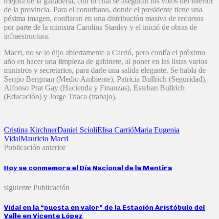
mejora de la ganadería, con lo cual se aseguran los votos del interior
de la provincia. Para el conurbano, donde el presidente tiene una
pésima imagen, confiaran en una distribución masiva de recursos
por parte de la ministra Carolina Stanley y el inició de obras de
infraestructura.
Macri, no se lo dijo abiertamente a Carrió, pero confía el próximo
año en hacer una limpieza de gabinete, al poner en las listas varios
ministros y secretarios, para darle una salida elegante. Se habla de
Sergio Bergman (Medio Ambiente), Patricia Bullrich (Seguridad),
Alfonso Prat Gay (Hacienda y Finanzas), Esteban Bullrich
(Educación) y Jorge Triaca (trabajo).
Cristina Kirchner
Daniel Scioli
Elisa Carrió
Maria Eugenia
Vidal
Mauricio Macri
Publicación anterior
Hoy se conmemora el Día Nacional de la Mentira
siguiente Publicación
Vidal en la “puesta en valor” de la Estación Aristóbulo del
Valle en Vicente López