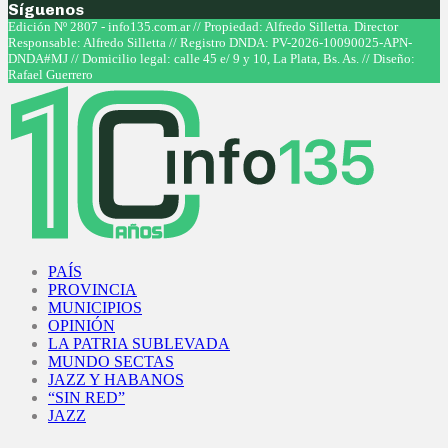
Síguenos
Facebook
Twitter
Instagram
Youtube
Edición Nº 2807 - info135.com.ar // Propiedad: Alfredo Silletta. Director
Responsable: Alfredo Silletta // Registro DNDA: PV-2026-10090025-APN-
DNDA#MJ // Domicilio legal: calle 45 e/ 9 y 10, La Plata, Bs. As. // Diseño:
Rafael Guerrero
Facebook
Twitter
Instagram
Youtube
PAÍS
PROVINCIA
MUNICIPIOS
OPINIÓN
LA PATRIA SUBLEVADA
MUNDO SECTAS
JAZZ Y HABANOS
“SIN RED”
JAZZ