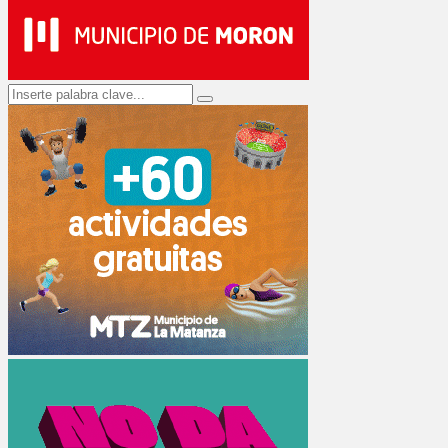
Search
Search
for: