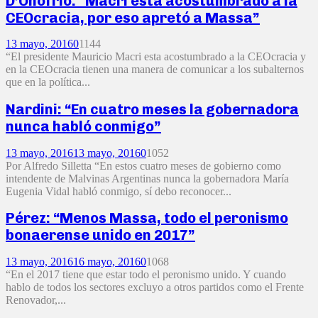
D’Onofrio: “Macri esta acostumbrado a la
CEOcracia, por eso apretó a Massa”
13 mayo, 2016
0
1144
“El presidente Mauricio Macri esta acostumbrado a la CEOcracia y
en la CEOcracia tienen una manera de comunicar a los subalternos
que en la política...
Nardini: “En cuatro meses la gobernadora
nunca habló conmigo”
13 mayo, 2016
13 mayo, 2016
0
1052
Por Alfredo Silletta “En estos cuatro meses de gobierno como
intendente de Malvinas Argentinas nunca la gobernadora María
Eugenia Vidal habló conmigo, sí debo reconocer...
Pérez: “Menos Massa, todo el peronismo
bonaerense unido en 2017”
13 mayo, 2016
16 mayo, 2016
0
1068
“En el 2017 tiene que estar todo el peronismo unido. Y cuando
hablo de todos los sectores excluyo a otros partidos como el Frente
Renovador,...