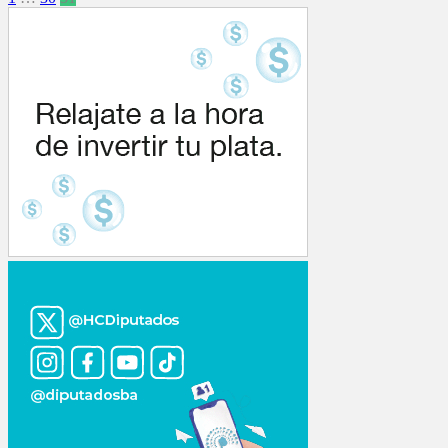
Paginación
de
entradas