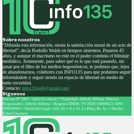
Sobre nosotros
"Difunda esta información, sienta la satisfacción moral de un acto de
libertad”, decía Rodolfo Walsh en tiempos siniestros. Pasaron 45
años, y aunque el macrismo no este en el poder continúa el blindaje
mediático. Justamente, para saber qué es lo que está pasando, sin
pasar por el filtro de los medios hegemónicos, te pedimos que, lejos
de abandonarnos, colabores con INFO135 para que podamos seguir
informándote y seguir siendo un espacio de libertad en medio de
tanta oscuridad.
Contacto:
info135web@gmail.com
Síguenos
Facebook
Twitter
Instagram
Youtube
Edición Nº 2807 - info135.com.ar // Propiedad: Alfredo Silletta. Director
Responsable: Alfredo Silletta // Registro DNDA: PV-2026-10090025-APN-
DNDA#MJ // Domicilio legal: calle 45 e/ 9 y 10, La Plata, Bs. As. // Diseño:
Rafael Guerrero