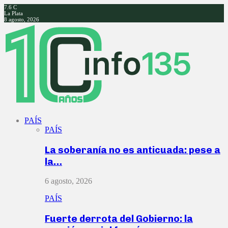
7.6
C
La Plata
8 agosto, 2026
Facebook
Twitter
Instagram
Youtube
PAÍS
PAÍS
La soberanía no es anticuada: pese a
la…
6 agosto, 2026
PAÍS
Fuerte derrota del Gobierno: la