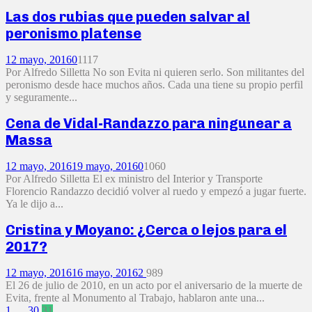
Las dos rubias que pueden salvar al
peronismo platense
12 mayo, 2016
0
1117
Por Alfredo Silletta No son Evita ni quieren serlo. Son militantes del
peronismo desde hace muchos años. Cada una tiene su propio perfil
y seguramente...
Cena de Vidal-Randazzo para ningunear a
Massa
12 mayo, 2016
19 mayo, 2016
0
1060
Por Alfredo Silletta El ex ministro del Interior y Transporte
Florencio Randazzo decidió volver al ruedo y empezó a jugar fuerte.
Ya le dijo a...
Cristina y Moyano: ¿Cerca o lejos para el
2017?
12 mayo, 2016
16 mayo, 2016
2
989
El 26 de julio de 2010, en un acto por el aniversario de la muerte de
Evita, frente al Monumento al Trabajo, hablaron ante una...
1
…
30
31