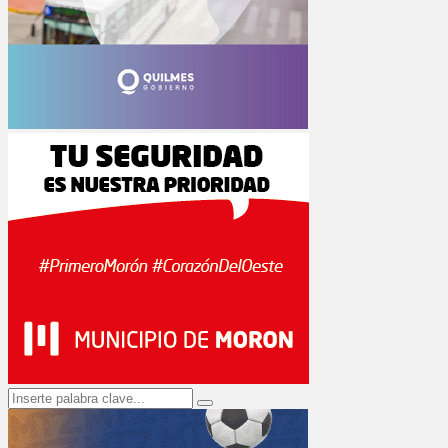
Search
Search
for: