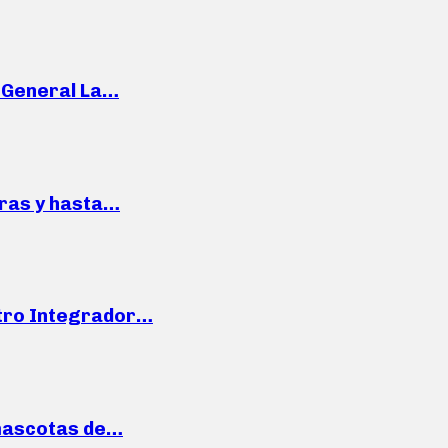
e General La…
pras y hasta…
ntro Integrador…
mascotas de…