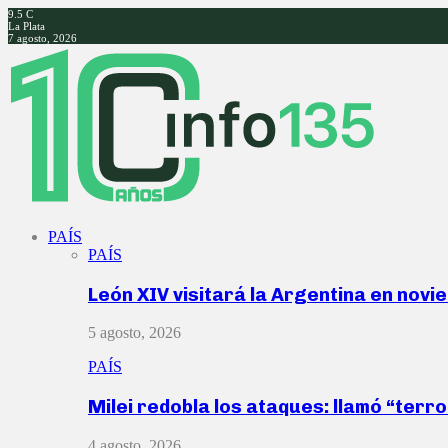
9.5
C
La Plata
7 agosto, 2026
Facebook
Twitter
Instagram
Youtube
PAÍS
PAÍS
León XIV visitará la Argentina en nov
5 agosto, 2026
PAÍS
Milei redobla los ataques: llamó “ter
4 agosto, 2026