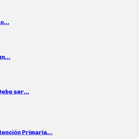
cto…
 un…
“Debe ser…
Atención Primaria…