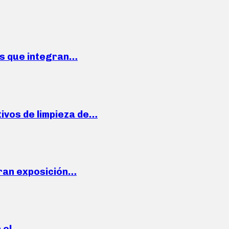
ses que integran…
ivos de limpieza de…
ran exposición…
n el…