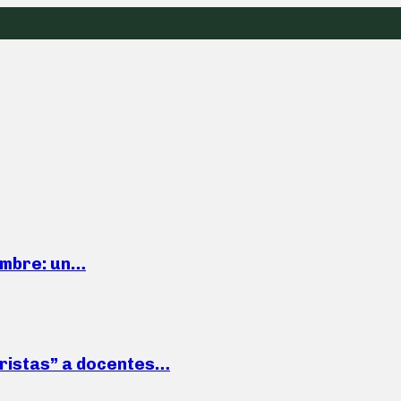
iembre: un…
roristas” a docentes…