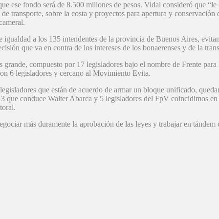
ue ese fondo será de 8.500 millones de pesos. Vidal consideró que “le c
s, de transporte, sobre la costa y proyectos para apertura y conservación
icameral.
e igualdad a los 135 intendentes de la provincia de Buenos Aires, evita
sión que va en contra de los intereses de los bonaerenses y de la trans
s grande, compuesto por 17 legisladores bajo el nombre de Frente para 
on 6 legisladores y cercano al Movimiento Evita.
4 legisladores que están de acuerdo de armar un bloque unificado, que
s 13 que conduce Walter Abarca y 5 legisladores del FpV coincidimos en
toral.
 negociar más duramente la aprobación de las leyes y trabajar en tánde