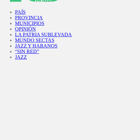
Facebook
Twitter
Instagram
Youtube
PAÍS
PROVINCIA
MUNICIPIOS
OPINIÓN
LA PATRIA SUBLEVADA
MUNDO SECTAS
JAZZ Y HABANOS
“SIN RED”
JAZZ