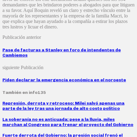
demandantes que les brindaron poderes a abogados para que litiguen
a su favor. Aquí Boquin reveló un claro y estrecho vínculo entre la
mayoría de los representantes y la empresa de la familia Macri, lo
que explica que hayan ayudado a la compañía a estirar los plazos
tres lustros y licuar el dinero.
Publicación anterior
Pase de facturas a Stanley en foro de intendentes de
Cambiemos
siguiente Publicación
Piden declarar la emergencia económica en el noroeste
También en info135
Represión, derrota y retroceso: Milei salvó apenas una
parte de la ley tras una jornada de alto costo político
La soberanía no es anticuada: pese a la lluvia, miles
marchan al Congreso para frenar el proyecto del Gobierno
Fuerte derrota del Gobierno: la presión social frenó el