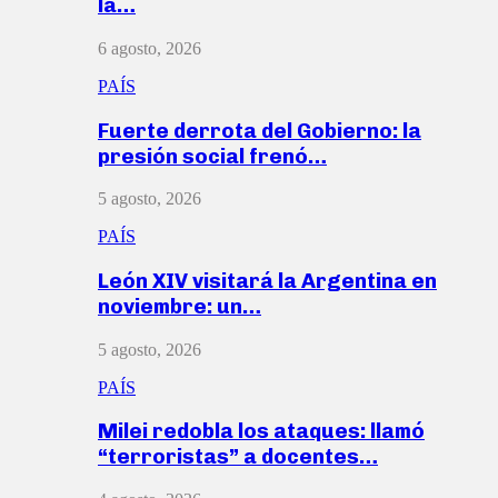
la…
6 agosto, 2026
PAÍS
Fuerte derrota del Gobierno: la
presión social frenó…
5 agosto, 2026
PAÍS
León XIV visitará la Argentina en
noviembre: un…
5 agosto, 2026
PAÍS
Milei redobla los ataques: llamó
“terroristas” a docentes…