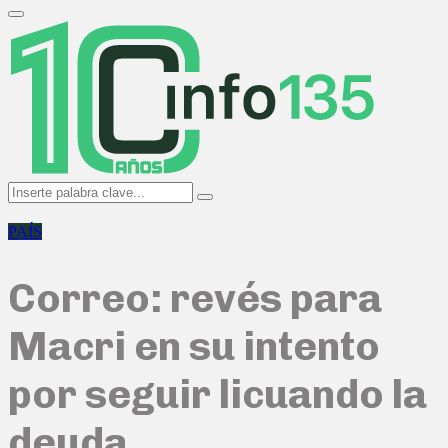
Search
for:
Primary
Menu
Search
Search
for:
PAÍS
Correo: revés para
Macri en su intento
por seguir licuando la
deuda