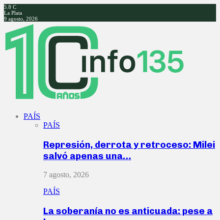
5.8
C
La Plata
9 agosto, 2026
Facebook
Twitter
Instagram
Youtube
PAÍS
PAÍS
Represión, derrota y retroceso: Milei
salvó apenas una…
7 agosto, 2026
PAÍS
La soberanía no es anticuada: pese a