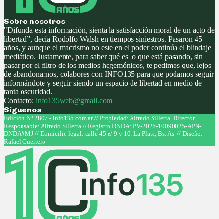
Sobre nosotros
"Difunda esta información, sienta la satisfacción moral de un acto de
libertad”, decía Rodolfo Walsh en tiempos siniestros. Pasaron 45
años, y aunque el macrismo no este en el poder continúa el blindaje
mediático. Justamente, para saber qué es lo que está pasando, sin
pasar por el filtro de los medios hegemónicos, te pedimos que, lejos
de abandonarnos, colabores con INFO135 para que podamos seguir
informándote y seguir siendo un espacio de libertad en medio de
tanta oscuridad.
Contacto:
info135web@gmail.com
Síguenos
Facebook
Twitter
Instagram
Youtube
Edición Nº 2807 - info135.com.ar // Propiedad: Alfredo Silletta. Director
Responsable: Alfredo Silletta // Registro DNDA: PV-2026-10090025-APN-
DNDA#MJ // Domicilio legal: calle 45 e/ 9 y 10, La Plata, Bs. As. // Diseño:
Rafael Guerrero