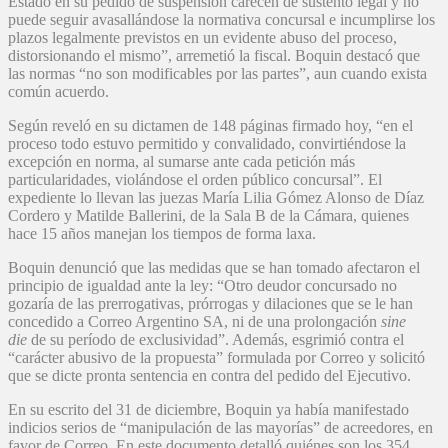
Estado en su pedido de suspensión carecen de sustento legal y no
puede seguir avasallándose la normativa concursal e incumplirse los
plazos legalmente previstos en un evidente abuso del proceso,
distorsionando el mismo”, arremetió la fiscal. Boquin destacó que
las normas “no son modificables por las partes”, aun cuando exista
común acuerdo.
Según reveló en su dictamen de 148 páginas firmado hoy, “en el
proceso todo estuvo permitido y convalidado, convirtiéndose la
excepción en norma, al sumarse ante cada petición más
particularidades,
violándose el orden público concursal”. El
expediente lo llevan las juezas
María Lilia Gómez Alonso de Díaz
Cordero
y
Matilde Ballerini, de la Sala B de la Cámara, quienes
hace 15 años manejan los tiempos de forma laxa.
Boquin denunció que las medidas que se han tomado afectaron el
principio de igualdad ante la ley: “Otro deudor concursado no
gozaría de las prerrogativas, prórrogas y dilaciones que se le han
concedido a Correo Argentino SA, ni de una prolongación
sine
die
de su período de exclusividad”. Además, esgrimió contra el
“carácter abusivo de la propuesta” formulada por Correo y solicitó
que se dicte pronta sentencia en contra del pedido del Ejecutivo.
En su escrito del 31 de diciembre, Boquin ya había manifestado
indicios serios de “manipulación de las mayorías” de acreedores, en
favor de Correo. En este documento detalló quiénes son los 354