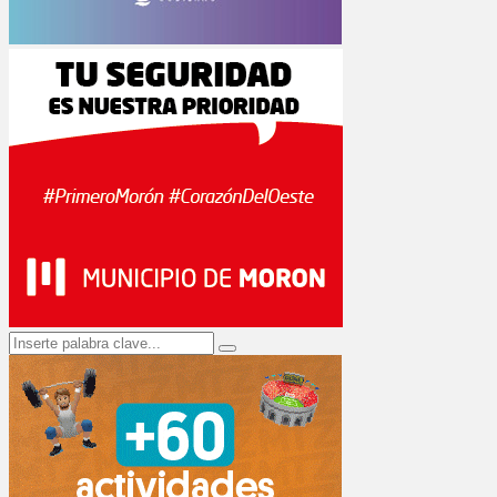
Search
Search
for: