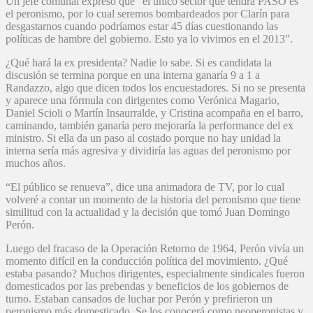
Un jefe comunal expresó que “el único sector que tendrá PASO es
el peronismo, por lo cual seremos bombardeados por Clarín para
desgastarnos cuando podríamos estar 45 días cuestionando las
políticas de hambre del gobierno. Esto ya lo vivimos en el 2013”.
¿Qué hará la ex presidenta? Nadie lo sabe. Si es candidata la
discusión se termina porque en una interna ganaría 9 a 1 a
Randazzo, algo que dicen todos los encuestadores. Si no se presenta
y aparece una fórmula con dirigentes como Verónica Magario,
Daniel Scioli o Martín Insaurralde, y Cristina acompaña en el barro,
caminando, también ganaría pero mejoraría la performance del ex
ministro. Si ella da un paso al costado porque no hay unidad la
interna sería más agresiva y dividiría las aguas del peronismo por
muchos años.
“El público se renueva”, dice una animadora de TV, por lo cual
volveré a contar un momento de la historia del peronismo que tiene
similitud con la actualidad y la decisión que tomó Juan Domingo
Perón.
Luego del fracaso de la Operación Retorno de 1964, Perón vivía un
momento difícil en la conducción política del movimiento. ¿Qué
estaba pasando? Muchos dirigentes, especialmente sindicales fueron
domesticados por las prebendas y beneficios de los gobiernos de
turno. Estaban cansados de luchar por Perón y prefirieron un
peronismo más domesticado. Se los conocerá como neoperonistas y