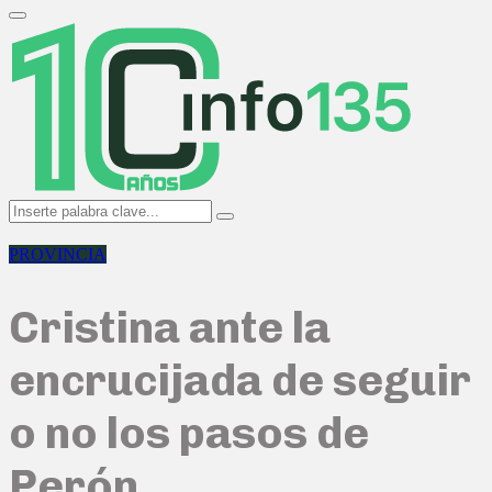
Search
for:
Primary
Menu
Search
Search
for:
PROVINCIA
Cristina ante la
encrucijada de seguir
o no los pasos de
Perón