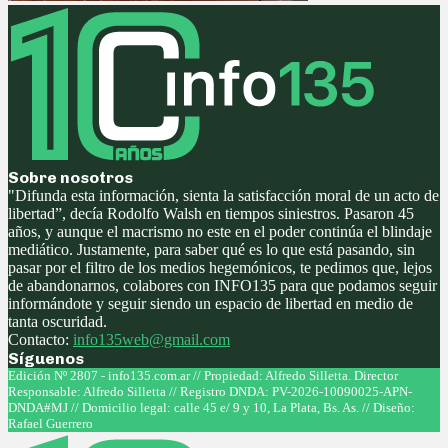
Sobre nosotros
"Difunda esta información, sienta la satisfacción moral de un acto de
libertad”, decía Rodolfo Walsh en tiempos siniestros. Pasaron 45
años, y aunque el macrismo no este en el poder continúa el blindaje
mediático. Justamente, para saber qué es lo que está pasando, sin
pasar por el filtro de los medios hegemónicos, te pedimos que, lejos
de abandonarnos, colabores con INFO135 para que podamos seguir
informándote y seguir siendo un espacio de libertad en medio de
tanta oscuridad.
Contacto:
info135web@gmail.com
Síguenos
Facebook
Twitter
Instagram
Youtube
Edición Nº 2807 - info135.com.ar // Propiedad: Alfredo Silletta. Director
Responsable: Alfredo Silletta // Registro DNDA: PV-2026-10090025-APN-
DNDA#MJ // Domicilio legal: calle 45 e/ 9 y 10, La Plata, Bs. As. // Diseño:
Rafael Guerrero