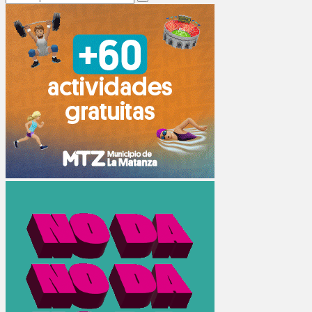
Search
for: