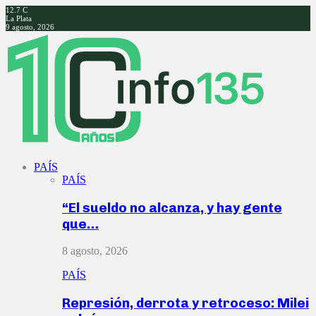
12.7
C
La Plata
9 agosto, 2026
Facebook
Twitter
Instagram
Youtube
PAÍS
PAÍS
“El sueldo no alcanza, y hay gente
que…
8 agosto, 2026
PAÍS
Represión, derrota y retroceso: Milei