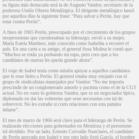
su figura más destacada será la de Augusto Vandor, secretario de la
poderosa Unión Obrera Metalúrgica. El dirigente metalúrgico lanzó
por aquellos días la siguiente frase: “Para salvar a Perón, hay que
estar contra Perón”.
A fines de 1965 Perón, preocupado por el crecimiento de los grupos
neoperonistas que cuestionaban su liderazgo, envió a su mujer,
María Estela Martínez, más conocida como Isabelita a recorrer el
país. En una carta a su amigo, el general Sosa Molina le contó que:
“Muchos se están ya probando mi ropa, pero creo que a los
candidatos de marras les queda grande ahora”.
El viaje de Isabel tenía como misión apoyar a aquellos candidatos
que le eran fieles a Perón. El general estaba muy enojado con el
grupo de sindicalistas manejados por Vandor: “No me importa
prescindir de un conglomerado amorfo y pactista como el de la CGT
actual. No en vano lo gobierna Vandor, que es un negociador típico,
diplomado en dar las volteretas que sean necesarias con tal de
sobrevivir. No les extrañe si corto relaciones con esta patulea
infame”.
El mes de marzo de 1966 será clave para el liderazgo de Perón. Se
realizarán elecciones para gobernador en Mendoza y el peronismo
irá dividido. Por un lado, Ernesto Corvalán Nanclares, el candidato
de Perón apoyado por Isabel y por otro lado Serú García, el hombre