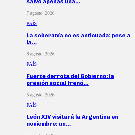
salvó apenas una…
7 agosto, 2026
PAÍS
La soberanía no es anticuada: pese a
la…
6 agosto, 2026
PAÍS
Fuerte derrota del Gobierno: la
presión social frenó…
5 agosto, 2026
PAÍS
León XIV visitará la Argentina en
noviembre: un…