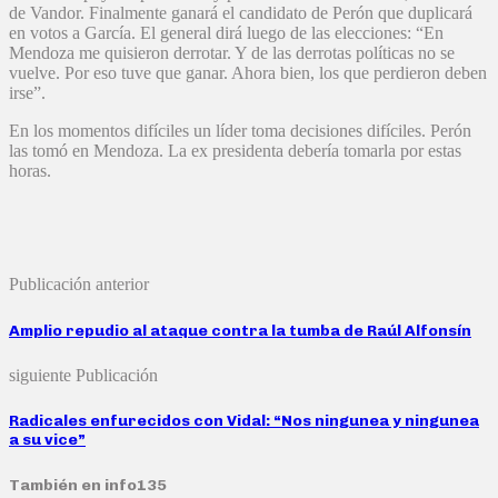
de Vandor. Finalmente ganará el candidato de Perón que duplicará
en votos a García. El general dirá luego de las elecciones: “En
Mendoza me quisieron derrotar. Y de las derrotas políticas no se
vuelve. Por eso tuve que ganar. Ahora bien, los que perdieron deben
irse”.
En los momentos difíciles un líder toma decisiones difíciles. Perón
las tomó en Mendoza. La ex presidenta debería tomarla por estas
horas.
Publicación anterior
Amplio repudio al ataque contra la tumba de Raúl Alfonsín
siguiente Publicación
Radicales enfurecidos con Vidal: “Nos ningunea y ningunea
a su vice”
También en info135