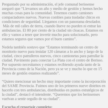
Preguntado por su administración, el jefe comunal berissense
aseguró que “Llevamos un año y medio de gestión y hemos hecho
muchas cosas para la comunidad. Tenemos cuatro camiones
compactadores nuevos. Nuevas combies para trasladar chicos en
condiciones de seguridad. Llegamos con un panorama desolador.
Más de mil calles de tierra, cuando llueve no pueden ni entrar las
ambulancias. El 80 por ciento de la ciudad sin cloacas. Estamos en
ello y vamos a tener que invertir mucho para solucionarlo, pero
estamos seguros que vamos por el buen camino”.
Nedela también sostuvo que “Estamos terminando un centro de
monitorio nuevo para instalar 120 cámaras a lo ancho y largo de la
ciudad, cinco patrulleros nuevos, cinco camionetas para patrullar la
ciudad. Pavimento para conectar La Plata con el centro de Berisso.
Por supuesto necesitamos y estamos recibiendo ayuda tanto de la
Provincia como de la Nación, pero ya se ve y mucho lo que en 15
meses de gestión estamos realizando”.
“Quiero mencionar un hecho muy importante como la incorporación
del SAME Provincia. Fuimos uno de los primeros nueve distritos en
hacerlo con tres ambulancias, distribuidas en puntos estratégicos de
la ciudad”, destacó el intendente. “Queremos que los berissenses
vuelvan a sentir orgullo de su ciudad”.
Escucha el reportaje completo: