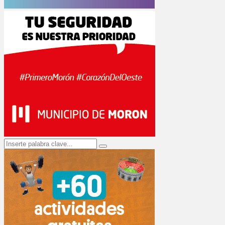
Search
Search
for: