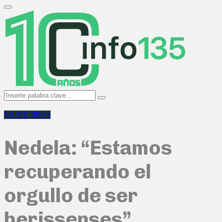
Search
for:
Primary
Menu
Search
Search
for:
MUNICIPIOS
Nedela: “Estamos
recuperando el
orgullo de ser
berissenses”