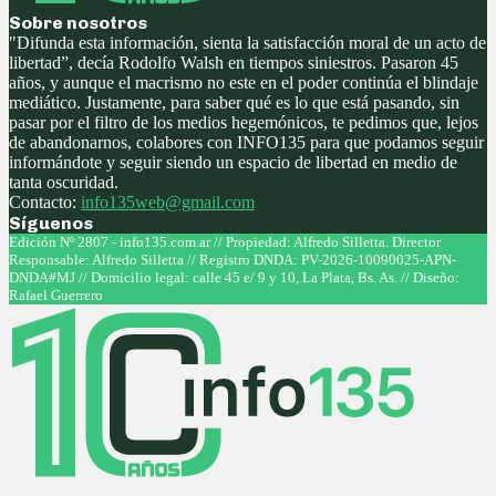
Sobre nosotros
"Difunda esta información, sienta la satisfacción moral de un acto de
libertad”, decía Rodolfo Walsh en tiempos siniestros. Pasaron 45
años, y aunque el macrismo no este en el poder continúa el blindaje
mediático. Justamente, para saber qué es lo que está pasando, sin
pasar por el filtro de los medios hegemónicos, te pedimos que, lejos
de abandonarnos, colabores con INFO135 para que podamos seguir
informándote y seguir siendo un espacio de libertad en medio de
tanta oscuridad.
Contacto:
info135web@gmail.com
Síguenos
Facebook
Twitter
Instagram
Youtube
Edición Nº 2807 - info135.com.ar // Propiedad: Alfredo Silletta. Director
Responsable: Alfredo Silletta // Registro DNDA: PV-2026-10090025-APN-
DNDA#MJ // Domicilio legal: calle 45 e/ 9 y 10, La Plata, Bs. As. // Diseño:
Rafael Guerrero
Facebook
Twitter
Instagram
Youtube