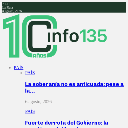
7.6
C
La Plata
8 agosto, 2026
Facebook
Twitter
Instagram
Youtube
PAÍS
PAÍS
La soberanía no es anticuada: pese a
la…
6 agosto, 2026
PAÍS
Fuerte derrota del Gobierno: la