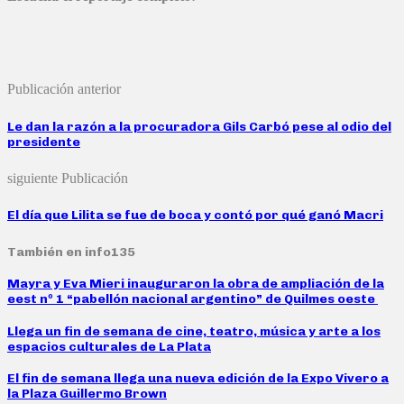
Publicación anterior
Le dan la razón a la procuradora Gils Carbó pese al odio del
presidente
siguiente Publicación
El día que Lilita se fue de boca y contó por qué ganó Macri
También en info135
Mayra y Eva Mieri inauguraron la obra de ampliación de la
eest nº 1 “pabellón nacional argentino” de Quilmes oeste
Llega un fin de semana de cine, teatro, música y arte a los
espacios culturales de La Plata
El fin de semana llega una nueva edición de la Expo Vivero a
la Plaza Guillermo Brown