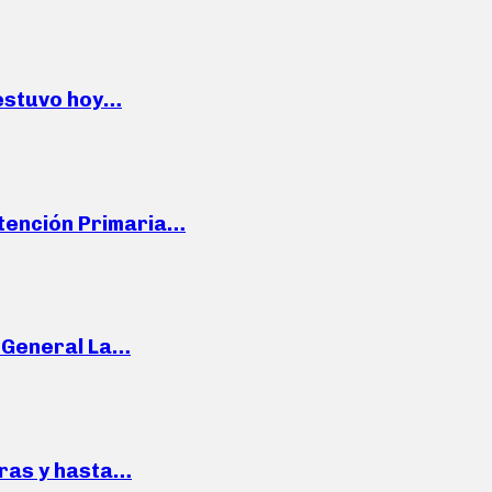
 estuvo hoy…
Atención Primaria…
e General La…
pras y hasta…