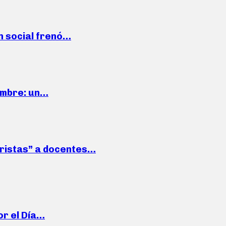
n social frenó…
iembre: un…
roristas” a docentes…
or el Día…