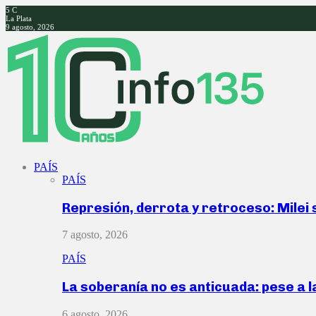
5
C
La Plata
9 agosto, 2026
Facebook
Twitter
Instagram
Youtube
PAÍS
PAÍS
Represión, derrota y retroceso: Milei
7 agosto, 2026
PAÍS
La soberanía no es anticuada: pese a 
6 agosto, 2026