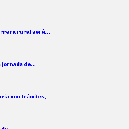
arrera rural será…
a jornada de…
aria con trámites,…
a de…