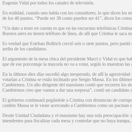
Eugenia Vidal por todos los canales de televisión.
En realidad, cuando uno habla con los consultores, lo que dicen los
de los 40 puntos. “Puede ser 38 como pueden ser 41”, dicen los consu
“Un dato a tener en cuenta es que en las encuestas telefónicas Cristi
Buenos aires no tienen teléfono de línea, de allí que Cristina le sac
Es verdad que Esteban Bullrich creció seis o siete puntos, pero part
arriba de los candidatos.
El argumento de la mesa chica del presidente Macri y Vidal es que ha
que de ese porcentaje la mayoría no va a votar, según lo muestran las 
En la últimos diez días sucedió algo inesperado, de allí la agresivi
votarían a Cristina se están inclinado por Sergio Massa. En los últim
Cambiemos. Un alto dirigente del massismo contó que recorren los sho
Cambiemos creo que vamos a dar una sorpresa”, contó un candidato a 
El gobierno continuará pegándole a Cristina con denuncias de corrupci
cambio Massa se le viene acercando a Cambiemos como un pacman q
Desde Unidad Ciudadana y el massismo hay una sola preocupación: que
intendentes para fiscalizar cada mesa y controlar que no haya trampa,