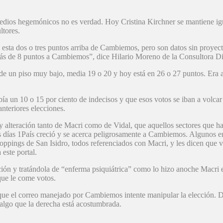
 medios hegemónicos no es verdad. Hoy Cristina Kirchner se mantiene i
ltores.
na esta dos o tres puntos arriba de Cambiemos, pero son datos sin proye
a más de 8 puntos a Cambiemos”, dice Hilario Moreno de la Consultora D
ió de un piso muy bajo, media 19 o 20 y hoy está en 26 o 27 puntos. Er
bía un 10 o 15 por ciento de indecisos y que esos votos se iban a volc
anteriores elecciones.
dad y alteración tanto de Macri como de Vidal, que aquellos sectores q
os días 1País creció y se acerca peligrosamente a Cambiemos. Algunos e
ppings de San Isidro, todos referenciados con Macri, y les dicen que v
este portal.
ón y tratándola de “enferma psiquiátrica” como lo hizo anoche Macri en
ue le come votos.
 el correo manejado por Cambiemos intente manipular la elección. De a
 algo que la derecha está acostumbrada.