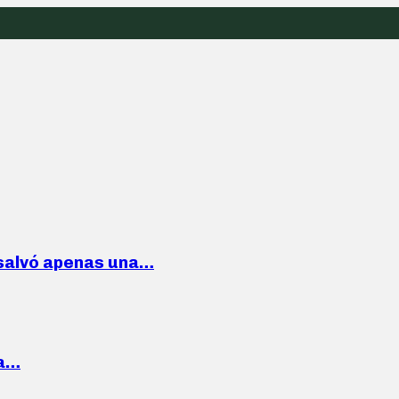
 salvó apenas una…
la…