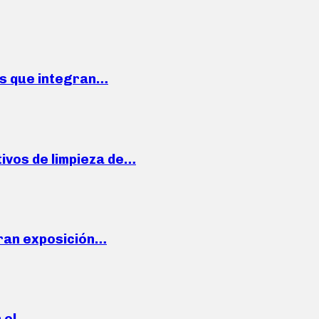
ses que integran…
ivos de limpieza de…
ran exposición…
n el…