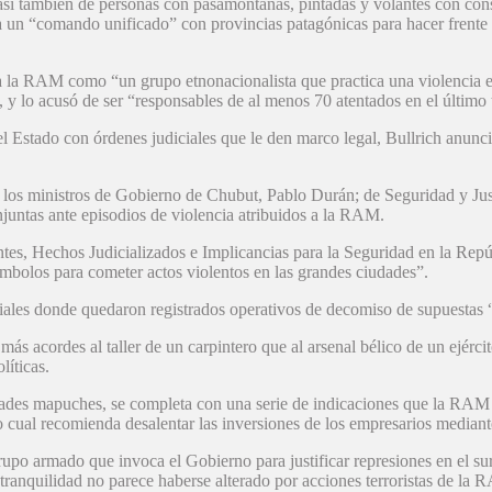
 así también de personas con pasamontañas, pintadas y volantes con con
o a un “comando unificado” con provincias patagónicas para hacer frent
ó a la RAM como “un grupo etnonacionalista que practica una violencia e
”, y lo acusó de ser “responsables de al menos 70 atentados en el último
 Estado con órdenes judiciales que le den marco legal, Bullrich anunció
 los ministros de Gobierno de Chubut, Pablo Durán; de Seguridad y Jus
juntas ante episodios de violencia atribuidos a la RAM.
, Hechos Judicializados e Implicancias para la Seguridad en la Repúb
símbolos para cometer actos violentos en las grandes ciudades”.
iales donde quedaron registrados operativos de decomiso de supuestas 
más acordes al taller de un carpintero que al arsenal bélico de un ejérc
líticas.
idades mapuches, se completa con una serie de indicaciones que la RAM 
lo cual recomienda desalentar las inversiones de los empresarios median
po armado que invoca el Gobierno para justificar represiones en el sur 
tranquilidad no parece haberse alterado por acciones terroristas de la 