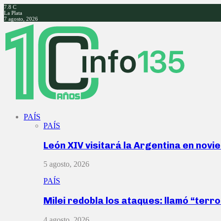
7.8
C
La Plata
7 agosto, 2026
Facebook
Twitter
Instagram
Youtube
PAÍS
PAÍS
León XIV visitará la Argentina en nov
5 agosto, 2026
PAÍS
Milei redobla los ataques: llamó “ter
4 agosto, 2026