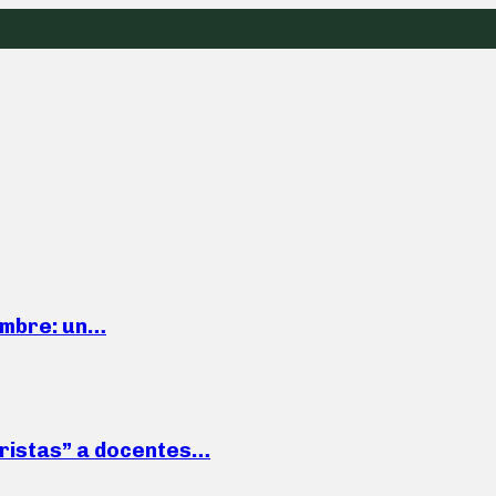
iembre: un…
roristas” a docentes…