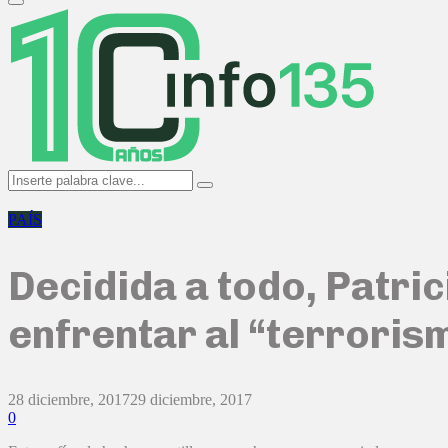
Primary
Menu
Search
Search
for:
PAÍS
Decidida a todo, Patri
enfrentar al “terrori
28 diciembre, 2017
29 diciembre, 2017
0