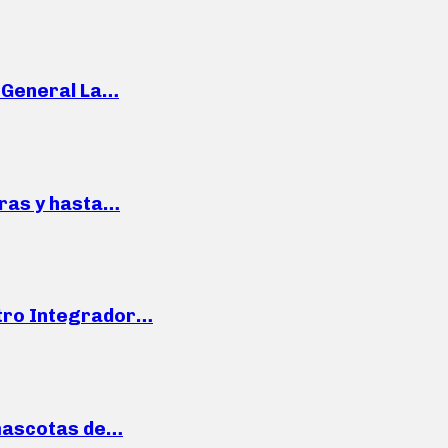
e General La…
pras y hasta…
ntro Integrador…
mascotas de…