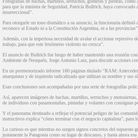
Fotografías de hachas, martillos, serruchos, gomeras y piedras, como
para que la ministra de Seguridad, Patricia Bullrich, haya convocad
insurreccional”.
Para otorgarle un tono dramático a su anuncio, la funcionaria defini
reconoce al Estado ni a la Constitución Argentina, ni a las provincias
Además, con la imperiosa necesidad de avalar el accionar represivo del
trabajo, para que este fenómeno violento no crezca”.
El anuncio de Bullrich fue luego de haber mantenido una reunión con
Ambiente de Neuquén, Jorge Antonio Lara, para discutir acciones con
En un pormenorizado informe 180 páginas titulado “RAM: Antecedentes
anarquistas y de izquierda radicalizada que utilizan su nombre y sus 
Esas conclusiones son acompañadas por una serie de fotografías polic
Así, aparecen imágenes de hachas, martillos, serruchos y motosierras, 
de individuos con pasamontañas, pintadas y volantes con consignas po
Y el panorama destinado a reflejar el potencial peligro de las comun
instructivos explica “cómo terminar con el negocio capitalista”, para 
Lo curioso es que mientras no surgen signos concretos del supuesto gru
justamente la Patagonia como su lugar de descanso, y hasta ahora esa 