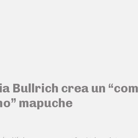
cia Bullrich crea un “co
smo” mapuche