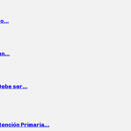
cto…
 un…
“Debe ser…
Atención Primaria…