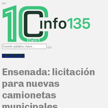
Search
for:
Primary
Menu
Search
Search
for:
MUNICIPIOS
Ensenada: licitación
para nuevas
camionetas
municipales