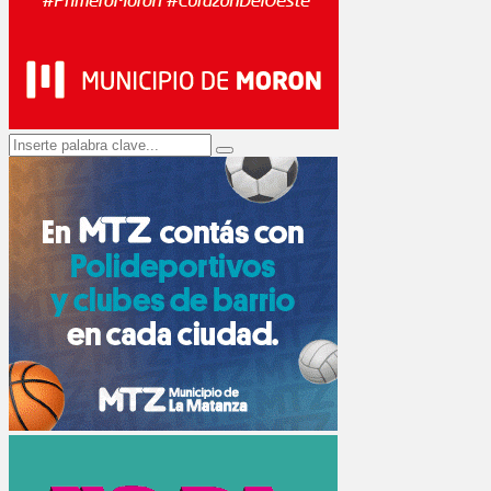
Search
Search
for: