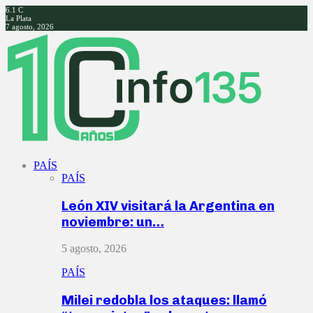
6.1
C
La Plata
7 agosto, 2026
Facebook
Twitter
Instagram
Youtube
PAÍS
PAÍS
León XIV visitará la Argentina en
noviembre: un…
5 agosto, 2026
PAÍS
Milei redobla los ataques: llamó