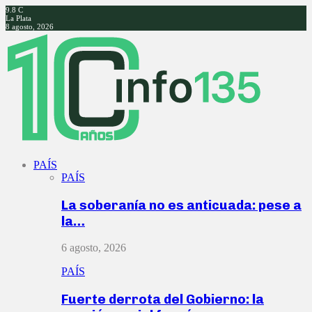
9.8
C
La Plata
8 agosto, 2026
Facebook
Twitter
Instagram
Youtube
PAÍS
PAÍS
La soberanía no es anticuada: pese a
la…
6 agosto, 2026
PAÍS
Fuerte derrota del Gobierno: la