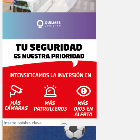
Search
Search
for: