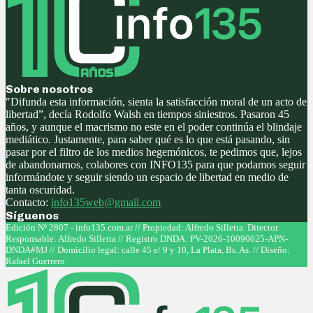
Sobre nosotros
"Difunda esta información, sienta la satisfacción moral de un acto de
libertad”, decía Rodolfo Walsh en tiempos siniestros. Pasaron 45
años, y aunque el macrismo no este en el poder continúa el blindaje
mediático. Justamente, para saber qué es lo que está pasando, sin
pasar por el filtro de los medios hegemónicos, te pedimos que, lejos
de abandonarnos, colabores con INFO135 para que podamos seguir
informándote y seguir siendo un espacio de libertad en medio de
tanta oscuridad.
Contacto:
info135web@gmail.com
Síguenos
Facebook
Twitter
Instagram
Youtube
Edición Nº 2807 - info135.com.ar // Propiedad: Alfredo Silletta. Director
Responsable: Alfredo Silletta // Registro DNDA: PV-2026-10090025-APN-
DNDA#MJ // Domicilio legal: calle 45 e/ 9 y 10, La Plata, Bs. As. // Diseño:
Rafael Guerrero