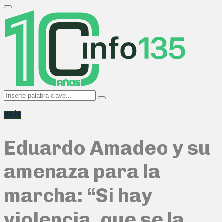
Search
for:
Primary
Menu
Search
Search
for:
PAÍS
Eduardo Amadeo y su
amenaza para la
marcha: “Si hay
violencia, que se la