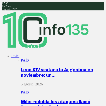
9.5
C
La Plata
6 agosto, 2026
Facebook
Twitter
Instagram
Youtube
PAÍS
PAÍS
León XIV visitará la Argentina en
noviembre: un…
5 agosto, 2026
PAÍS
Milei redobla los ataques: llamó