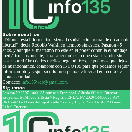
Sobre nosotros
"Difunda esta información, sienta la satisfacción moral de un acto de
libertad”, decía Rodolfo Walsh en tiempos siniestros. Pasaron 45
años, y aunque el macrismo no este en el poder continúa el blindaje
mediático. Justamente, para saber qué es lo que está pasando, sin
pasar por el filtro de los medios hegemónicos, te pedimos que, lejos
de abandonarnos, colabores con INFO135 para que podamos seguir
informándote y seguir siendo un espacio de libertad en medio de
tanta oscuridad.
Contacto:
info135web@gmail.com
Síguenos
Facebook
Twitter
Instagram
Youtube
Edición Nº 2807 - info135.com.ar // Propiedad: Alfredo Silletta. Director
Responsable: Alfredo Silletta // Registro DNDA: PV-2026-10090025-APN-
DNDA#MJ // Domicilio legal: calle 45 e/ 9 y 10, La Plata, Bs. As. // Diseño:
Rafael Guerrero