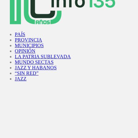
Facebook
Twitter
Instagram
Youtube
PAÍS
PROVINCIA
MUNICIPIOS
OPINIÓN
LA PATRIA SUBLEVADA
MUNDO SECTAS
JAZZ Y HABANOS
“SIN RED”
JAZZ