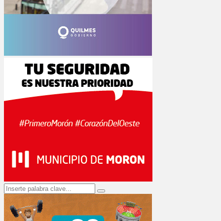
Search
Search
for: