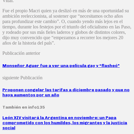
Vidal.
Fue el propio Macri quien ya deslizó en más de una oportunidad su
ambición reeleccionista, al sostener que “necesitamos ocho años
para profundizar este cambio”. O, cuando yendo más lejos en el
tiempo, durante los festejos por el triunfo del oficialismo en las Paso,
y rodeado por sus más fieles laderos y globos de distintos colores,
dijo muy convencido que “empezamos a recorrer los mejores 20
años de la historia del país”.
Publicación anterior
Monseñor Aguer fue a ver una película gay y “flasheó”
siguiente Publicación
Proponen congelar las tarifas a diciembre pasado y que no
haya aumentos por un año
También en info135
León XIV visitará la Argentina en noviembre: un Papa
comprometido con los humildes, los migrantes y la justicia
social