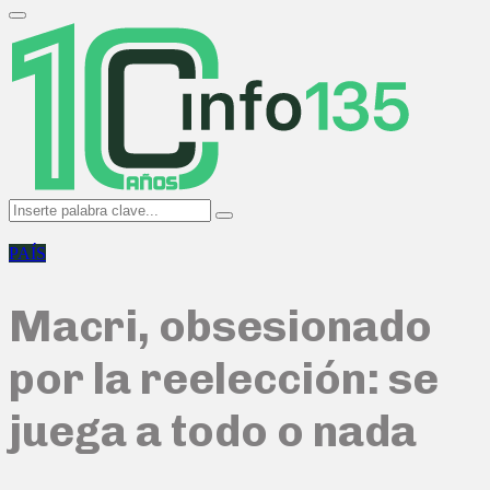
Search
for:
Primary
Menu
Search
Search
for:
PAÍS
Macri, obsesionado
por la reelección: se
juega a todo o nada