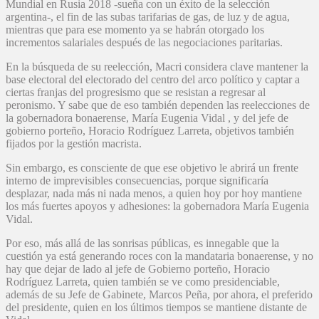
Mundial en Rusia 2018 -sueña con un éxito de la selección
argentina-, el fin de las subas tarifarias de gas, de luz y de agua,
mientras que para ese momento ya se habrán otorgado los
incrementos salariales después de las negociaciones paritarias.
En la búsqueda de su reelección, Macri considera clave mantener la
base electoral del electorado del centro del arco político y captar a
ciertas franjas del progresismo que se resistan a regresar al
peronismo. Y sabe que de eso también dependen las reelecciones de
la gobernadora bonaerense, María Eugenia Vidal , y del jefe de
gobierno porteño, Horacio Rodríguez Larreta, objetivos también
fijados por la gestión macrista.
Sin embargo, es consciente de que ese objetivo le abrirá un frente
interno de imprevisibles consecuencias, porque significaría
desplazar, nada más ni nada menos, a quien hoy por hoy mantiene
los más fuertes apoyos y adhesiones: la gobernadora María Eugenia
Vidal.
Por eso, más allá de las sonrisas públicas, es innegable que la
cuestión ya está generando roces con la mandataria bonaerense, y no
hay que dejar de lado al jefe de Gobierno porteño, Horacio
Rodríguez Larreta, quien también se ve como presidenciable,
además de su Jefe de Gabinete, Marcos Peña, por ahora, el preferido
del presidente, quien en los últimos tiempos se mantiene distante de