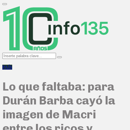
Search
for:
Primary
Menu
Search
Search
for:
PAÍS
Lo que faltaba: para
Durán Barba cayó la
imagen de Macri
entre los ricos y