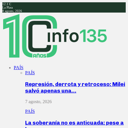
12.1
C
La Plata
8 agosto, 2026
Facebook
Twitter
Instagram
Youtube
PAÍS
PAÍS
Represión, derrota y retroceso: Milei
salvó apenas una…
7 agosto, 2026
PAÍS
La soberanía no es anticuada: pese a