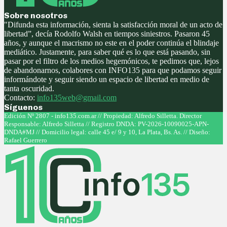
Sobre nosotros
"Difunda esta información, sienta la satisfacción moral de un acto de
libertad”, decía Rodolfo Walsh en tiempos siniestros. Pasaron 45
años, y aunque el macrismo no este en el poder continúa el blindaje
mediático. Justamente, para saber qué es lo que está pasando, sin
pasar por el filtro de los medios hegemónicos, te pedimos que, lejos
de abandonarnos, colabores con INFO135 para que podamos seguir
informándote y seguir siendo un espacio de libertad en medio de
tanta oscuridad.
Contacto:
info135web@gmail.com
Síguenos
Facebook
Twitter
Instagram
Youtube
Edición Nº 2807 - info135.com.ar // Propiedad: Alfredo Silletta. Director
Responsable: Alfredo Silletta // Registro DNDA: PV-2026-10090025-APN-
DNDA#MJ // Domicilio legal: calle 45 e/ 9 y 10, La Plata, Bs. As. // Diseño:
Rafael Guerrero