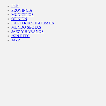
Facebook
Twitter
Instagram
Youtube
PAÍS
PROVINCIA
MUNICIPIOS
OPINIÓN
LA PATRIA SUBLEVADA
MUNDO SECTAS
JAZZ Y HABANOS
“SIN RED”
JAZZ