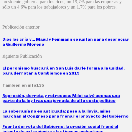
presidente gobierna para los ricos, un 19,7% para las empresas y
sólo un 4,6% para los trabajadores y un 1,7% para los pobres.
Publicación anterior
Dios los cría y… Majul y Feinmann se juntan para despreciar
a Guillermo Moreno
siguiente Publicación
El peronismo buscará en San Luis darle forma a la unidad,
para derrotar a Cambiemos en 2019
También en info135
Represión, derrota y retroceso: Milei salvó apenas una
parte de la ley tras una jornada de alto costo político
La soberanía no es anticuada: pese a la lluvia, miles
marchan al Congreso para frenar el proyecto del Gobierno
Fuerte derrota del Gobierno: la presión social frenó el
intento de extranjerizar las tierras argentinas