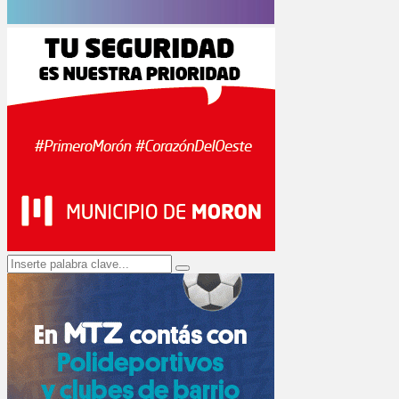
Search
Search
for: