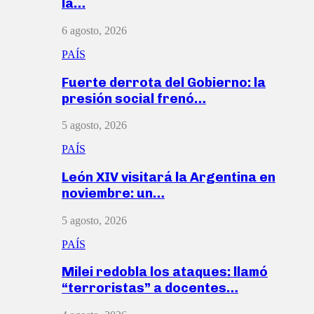
la…
6 agosto, 2026
PAÍS
Fuerte derrota del Gobierno: la
presión social frenó…
5 agosto, 2026
PAÍS
León XIV visitará la Argentina en
noviembre: un…
5 agosto, 2026
PAÍS
Milei redobla los ataques: llamó
“terroristas” a docentes…