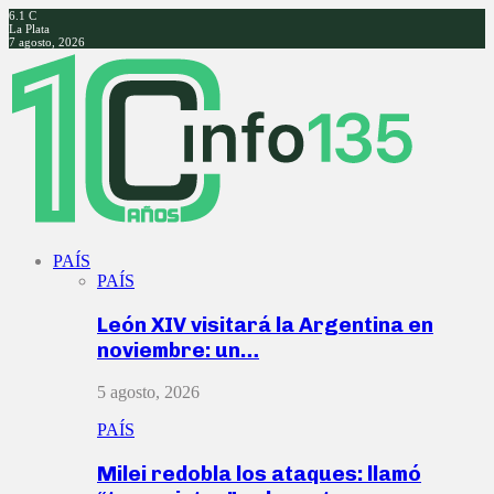
6.1
C
La Plata
7 agosto, 2026
Facebook
Twitter
Instagram
Youtube
PAÍS
PAÍS
León XIV visitará la Argentina en
noviembre: un…
5 agosto, 2026
PAÍS
Milei redobla los ataques: llamó