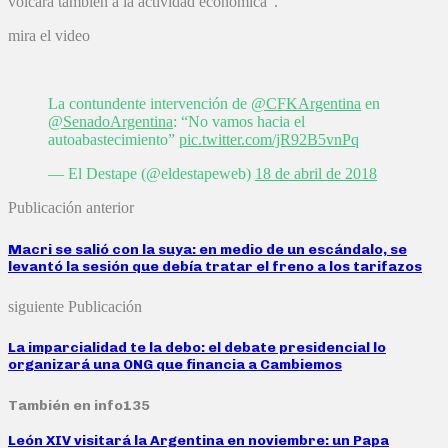
volcara también a la actividad económica”.
mira el video
La contundente intervención de
@CFKArgentina
en
@SenadoArgentina
: “No vamos hacia el
autoabastecimiento”
pic.twitter.com/jR92B5vnPq
— El Destape (@eldestapeweb)
18 de abril de 2018
Publicación anterior
Macri se salió con la suya: en medio de un escándalo, se
levantó la sesión que debía tratar el freno a los tarifazos
siguiente Publicación
La imparcialidad te la debo: el debate presidencial lo
organizará una ONG que financia a Cambiemos
También en info135
León XIV visitará la Argentina en noviembre: un Papa