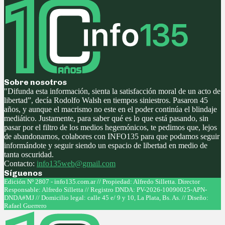
Sobre nosotros
"Difunda esta información, sienta la satisfacción moral de un acto de
libertad”, decía Rodolfo Walsh en tiempos siniestros. Pasaron 45
años, y aunque el macrismo no este en el poder continúa el blindaje
mediático. Justamente, para saber qué es lo que está pasando, sin
pasar por el filtro de los medios hegemónicos, te pedimos que, lejos
de abandonarnos, colabores con INFO135 para que podamos seguir
informándote y seguir siendo un espacio de libertad en medio de
tanta oscuridad.
Contacto:
info135web@gmail.com
Síguenos
Facebook
Twitter
Instagram
Youtube
Edición Nº 2807 - info135.com.ar // Propiedad: Alfredo Silletta. Director
Responsable: Alfredo Silletta // Registro DNDA: PV-2026-10090025-APN-
DNDA#MJ // Domicilio legal: calle 45 e/ 9 y 10, La Plata, Bs. As. // Diseño:
Rafael Guerrero