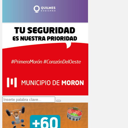
Search
Search
for: