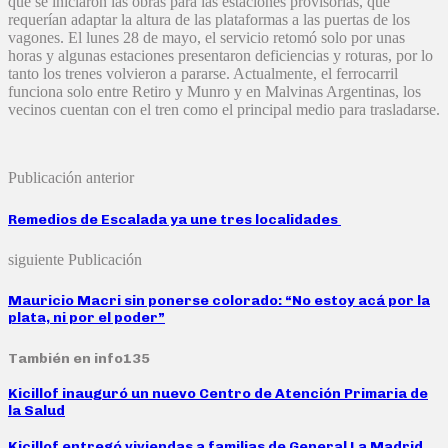
que se iniciaron las obras para las estaciones provisorias, que
requerían adaptar la altura de las plataformas a las puertas de los
vagones. El lunes 28 de mayo, el servicio retomó solo por unas
horas y algunas estaciones presentaron deficiencias y roturas, por lo
tanto los trenes volvieron a pararse. Actualmente, el ferrocarril
funciona solo entre Retiro y Munro y en Malvinas Argentinas, los
vecinos cuentan con el tren como el principal medio para trasladarse.
Publicación anterior
Remedios de Escalada ya une tres localidades
siguiente Publicación
Mauricio Macri sin ponerse colorado: “No estoy acá por la
plata, ni por el poder”
También en info135
Kicillof inauguró un nuevo Centro de Atención Primaria de
la Salud
Kicillof entregó viviendas a familias de General La Madrid