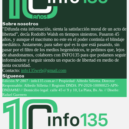
Sobre nosotros
"Difunda esta información, sienta la satisfacción moral de un acto de
libertad”, decía Rodolfo Walsh en tiempos siniestros. Pasaron 45
años, y aunque el macrismo no este en el poder continúa el blindaje
mediático. Justamente, para saber qué es lo que está pasando, sin
pasar por el filtro de los medios hegemónicos, te pedimos que, lejos
de abandonarnos, colabores con INFO135 para que podamos seguir
informándote y seguir siendo un espacio de libertad en medio de
tanta oscuridad.
Contacto:
info135web@gmail.com
Síguenos
Facebook
Twitter
Instagram
Youtube
Edición Nº 2807 - info135.com.ar // Propiedad: Alfredo Silletta. Director
Responsable: Alfredo Silletta // Registro DNDA: PV-2026-10090025-APN-
DNDA#MJ // Domicilio legal: calle 45 e/ 9 y 10, La Plata, Bs. As. // Diseño:
Rafael Guerrero