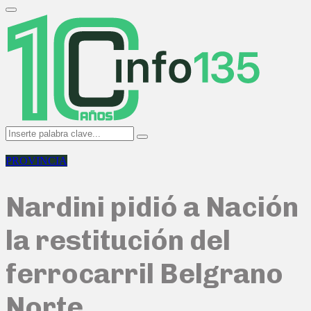
Search
for:
Primary
Menu
Search
Search
for:
PROVINCIA
Nardini pidió a Nación
la restitución del
ferrocarril Belgrano
Norte