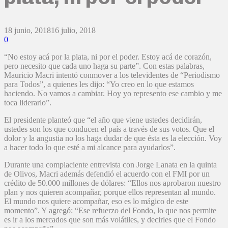
18 junio, 2018
16 julio, 2018
0
“No estoy acá por la plata, ni por el poder. Estoy acá de corazón,
pero necesito que cada uno haga su parte”. Con estas palabras,
Mauricio Macri intentó conmover a los televidentes de “Periodismo
para Todos”, a quienes les dijo: “Yo creo en lo que estamos
haciendo. No vamos a cambiar. Hoy yo represento ese cambio y me
toca liderarlo”.
El presidente planteó que “el año que viene ustedes decidirán,
ustedes son los que conducen el país a través de sus votos. Que el
dolor y la angustia no los haga dudar de que ésta es la elección. Voy
a hacer todo lo que esté a mi alcance para ayudarlos”.
Durante una complaciente entrevista con Jorge Lanata en la quinta
de Olivos, Macri además defendió el acuerdo con el FMI por un
crédito de 50.000 millones de dólares: “Ellos nos aprobaron nuestro
plan y nos quieren acompañar, porque ellos representan al mundo.
El mundo nos quiere acompañar, eso es lo mágico de este
momento”. Y agregó: “Ese refuerzo del Fondo, lo que nos permite
es ir a los mercados que son más volátiles, y decirles que el Fondo