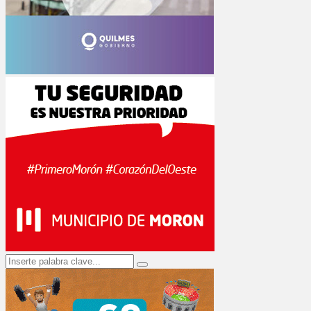
Search
Search
for: