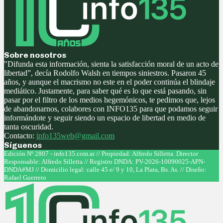
Sobre nosotros
"Difunda esta información, sienta la satisfacción moral de un acto de
libertad”, decía Rodolfo Walsh en tiempos siniestros. Pasaron 45
años, y aunque el macrismo no este en el poder continúa el blindaje
mediático. Justamente, para saber qué es lo que está pasando, sin
pasar por el filtro de los medios hegemónicos, te pedimos que, lejos
de abandonarnos, colabores con INFO135 para que podamos seguir
informándote y seguir siendo un espacio de libertad en medio de
tanta oscuridad.
Contacto:
info135web@gmail.com
Síguenos
Facebook
Twitter
Instagram
Youtube
Edición Nº 2807 - info135.com.ar // Propiedad: Alfredo Silletta. Director
Responsable: Alfredo Silletta // Registro DNDA: PV-2026-10090025-APN-
DNDA#MJ // Domicilio legal: calle 45 e/ 9 y 10, La Plata, Bs. As. // Diseño:
Rafael Guerrero