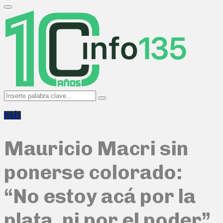
Search
for:
Primary
Menu
Search
Search
for:
PAÍS
Mauricio Macri sin
ponerse colorado:
“No estoy acá por la
plata, ni por el poder”