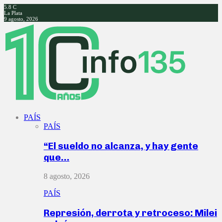
5.8
C
La Plata
9 agosto, 2026
Facebook
Twitter
Instagram
Youtube
PAÍS
PAÍS
“El sueldo no alcanza, y hay gente
que…
8 agosto, 2026
PAÍS
Represión, derrota y retroceso: Milei