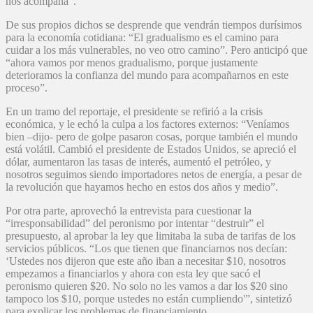
nos acompaña”.
De sus propios dichos se desprende que vendrán tiempos durísimos
para la economía cotidiana: “El gradualismo es el camino para
cuidar a los más vulnerables, no veo otro camino”. Pero anticipó que
“ahora vamos por menos gradualismo, porque justamente
deterioramos la confianza del mundo para acompañarnos en este
proceso”.
En un tramo del reportaje, el presidente se refirió a la crisis
económica, y le echó la culpa a los factores externos: “Veníamos
bien –dijo- pero de golpe pasaron cosas, porque también el mundo
está volátil. Cambió el presidente de Estados Unidos, se apreció el
dólar, aumentaron las tasas de interés, aumentó el petróleo, y
nosotros seguimos siendo importadores netos de energía, a pesar de
la revolución que hayamos hecho en estos dos años y medio”.
Por otra parte, aprovechó la entrevista para cuestionar la
“irresponsabilidad” del peronismo por intentar “destruir” el
presupuesto, al aprobar la ley que limitaba la suba de tarifas de los
servicios públicos. “Los que tienen que financiarnos nos decían:
‘Ustedes nos dijeron que este año iban a necesitar $10, nosotros
empezamos a financiarlos y ahora con esta ley que sacó el
peronismo quieren $20. No solo no les vamos a dar los $20 sino
tampoco los $10, porque ustedes no están cumpliendo'”, sintetizó
para explicar los problemas de financiamiento