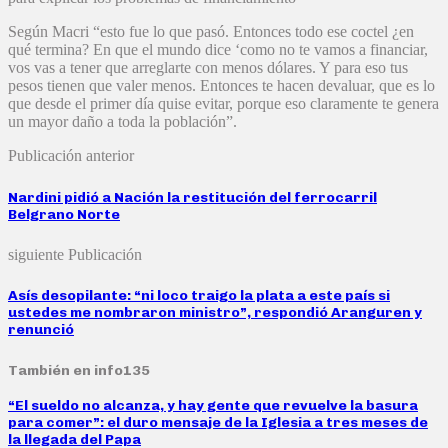
Según Macri “esto fue lo que pasó. Entonces todo ese coctel ¿en
qué termina? En que el mundo dice ‘como no te vamos a financiar,
vos vas a tener que arreglarte con menos dólares. Y para eso tus
pesos tienen que valer menos. Entonces te hacen devaluar, que es lo
que desde el primer día quise evitar, porque eso claramente te genera
un mayor daño a toda la población”.
Publicación anterior
Nardini pidió a Nación la restitución del ferrocarril
Belgrano Norte
siguiente Publicación
Asís desopilante: “ni loco traigo la plata a este país si
ustedes me nombraron ministro”, respondió Aranguren y
renunció
También en info135
“El sueldo no alcanza, y hay gente que revuelve la basura
para comer”: el duro mensaje de la Iglesia a tres meses de
la llegada del Papa