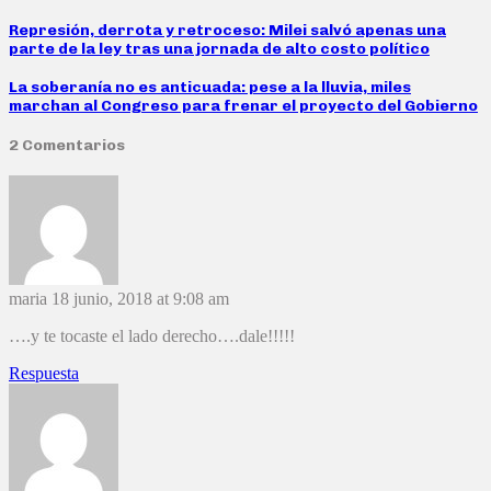
Represión, derrota y retroceso: Milei salvó apenas una
parte de la ley tras una jornada de alto costo político
La soberanía no es anticuada: pese a la lluvia, miles
marchan al Congreso para frenar el proyecto del Gobierno
2 Comentarios
maria
18 junio, 2018 at 9:08 am
….y te tocaste el lado derecho….dale!!!!!
Respuesta