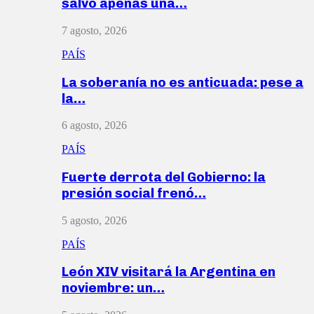
salvó apenas una…
7 agosto, 2026
PAÍS
La soberanía no es anticuada: pese a
la…
6 agosto, 2026
PAÍS
Fuerte derrota del Gobierno: la
presión social frenó…
5 agosto, 2026
PAÍS
León XIV visitará la Argentina en
noviembre: un…