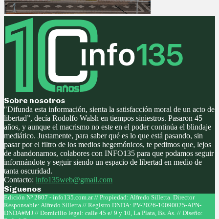
Sobre nosotros
"Difunda esta información, sienta la satisfacción moral de un acto de
libertad”, decía Rodolfo Walsh en tiempos siniestros. Pasaron 45
años, y aunque el macrismo no este en el poder continúa el blindaje
mediático. Justamente, para saber qué es lo que está pasando, sin
pasar por el filtro de los medios hegemónicos, te pedimos que, lejos
de abandonarnos, colabores con INFO135 para que podamos seguir
informándote y seguir siendo un espacio de libertad en medio de
tanta oscuridad.
Contacto:
info135web@gmail.com
Síguenos
Facebook
Twitter
Instagram
Youtube
Edición Nº 2807 - info135.com.ar // Propiedad: Alfredo Silletta. Director
Responsable: Alfredo Silletta // Registro DNDA: PV-2026-10090025-APN-
DNDA#MJ // Domicilio legal: calle 45 e/ 9 y 10, La Plata, Bs. As. // Diseño: