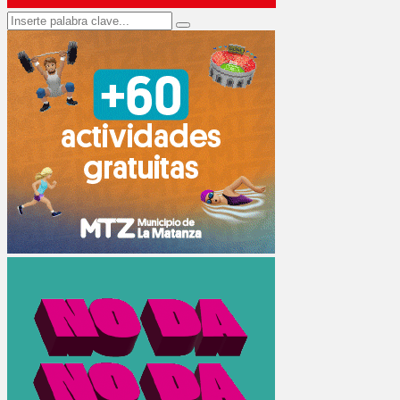
Search
Search
for: