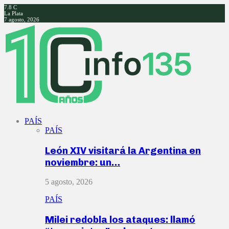
7.8
C
La Plata
7 agosto, 2026
Facebook
Twitter
Instagram
Youtube
PAÍS
PAÍS
León XIV visitará la Argentina en
noviembre: un…
5 agosto, 2026
PAÍS
Milei redobla los ataques: llamó