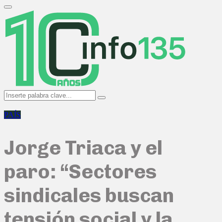
Search
for:
Primary
Menu
Search
Search
for:
PAÍS
Jorge Triaca y el
paro: “Sectores
sindicales buscan
tensión social y la