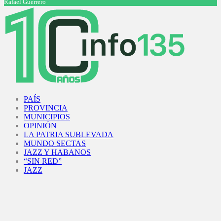
Rafael Guerrero
Facebook
Twitter
Instagram
Youtube
PAÍS
PROVINCIA
MUNICIPIOS
OPINIÓN
LA PATRIA SUBLEVADA
MUNDO SECTAS
JAZZ Y HABANOS
“SIN RED”
JAZZ