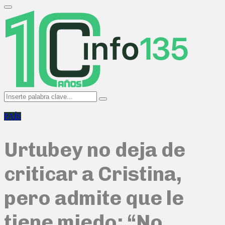
Search
for:
Primary
Menu
Search
Search
for:
PAÍS
Urtubey no deja de
criticar a Cristina,
pero admite que le
tiene miedo: “No