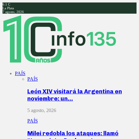
6.1
C
La Plata
7 agosto, 2026
Facebook
Twitter
Instagram
Youtube
PAÍS
PAÍS
León XIV visitará la Argentina en
noviembre: un…
5 agosto, 2026
PAÍS
Milei redobla los ataques: llamó