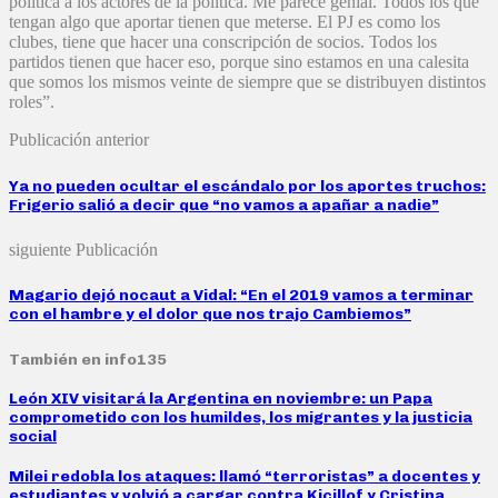
política a los actores de la política. Me parece genial. Todos los que
tengan algo que aportar tienen que meterse. El PJ es como los
clubes, tiene que hacer una conscripción de socios. Todos los
partidos tienen que hacer eso, porque sino estamos en una calesita
que somos los mismos veinte de siempre que se distribuyen distintos
roles”.
Publicación anterior
Ya no pueden ocultar el escándalo por los aportes truchos:
Frigerio salió a decir que “no vamos a apañar a nadie”
siguiente Publicación
Magario dejó nocaut a Vidal: “En el 2019 vamos a terminar
con el hambre y el dolor que nos trajo Cambiemos”
También en info135
León XIV visitará la Argentina en noviembre: un Papa
comprometido con los humildes, los migrantes y la justicia
social
Milei redobla los ataques: llamó “terroristas” a docentes y
estudiantes y volvió a cargar contra Kicillof y Cristina