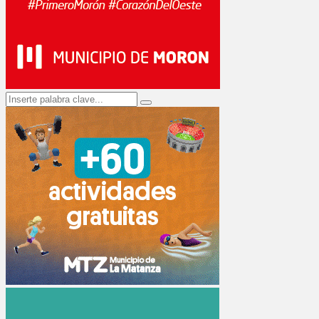
Search
Search
for: