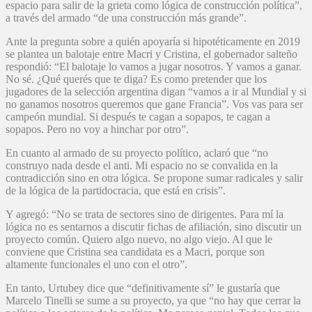
espacio para salir de la grieta como lógica de construcción política”,
a través del armado “de una construcción más grande”.
Ante la pregunta sobre a quién apoyaría si hipotéticamente en 2019
se plantea un balotaje entre Macri y Cristina, el gobernador salteño
respondió: “El balotaje lo vamos a jugar nosotros. Y vamos a ganar.
No sé. ¿Qué querés que te diga? Es como pretender que los
jugadores de la selección argentina digan “vamos a ir al Mundial y si
no ganamos nosotros queremos que gane Francia”. Vos vas para ser
campeón mundial. Si después te cagan a sopapos, te cagan a
sopapos. Pero no voy a hinchar por otro”.
En cuanto al armado de su proyecto político, aclaró que “no
construyo nada desde el anti. Mi espacio no se convalida en la
contradicción sino en otra lógica. Se propone sumar radicales y salir
de la lógica de la partidocracia, que está en crisis”.
Y agregó: “No se trata de sectores sino de dirigentes. Para mí la
lógica no es sentarnos a discutir fichas de afiliación, sino discutir un
proyecto común. Quiero algo nuevo, no algo viejo. Al que le
conviene que Cristina sea candidata es a Macri, porque son
altamente funcionales el uno con el otro”.
En tanto, Urtubey dice que “definitivamente sí” le gustaría que
Marcelo Tinelli se sume a su proyecto, ya que “no hay que cerrar la