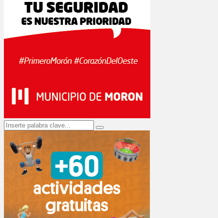
Search
Search
for: