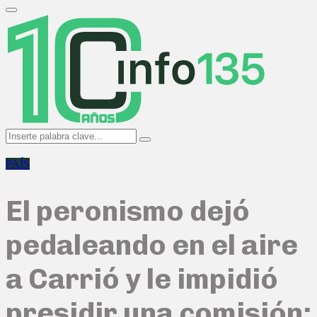
Search
for:
Primary
Menu
Search
Search
for:
PAÍS
El peronismo dejó
pedaleando en el aire
a Carrió y le impidió
presidir una comisión: