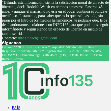
"Difunda esta información, sienta la satisfacción moral de un acto de
libertad”, decía Rodolfo Walsh en tiempos siniestros. Pasaron 45
años, y aunque el macrismo no este en el poder continúa el blindaje
mediático. Justamente, para saber qué es lo que está pasando, sin
pasar por el filtro de los medios hegemónicos, te pedimos que, lejos
de abandonarnos, colabores con INFO135 para que podamos seguir
informándote y seguir siendo un espacio de libertad en medio de
tanta oscuridad.
Contacto:
info135web@gmail.com
Síguenos
Facebook
Twitter
Instagram
Youtube
Edición Nº 2807 - info135.com.ar // Propiedad: Alfredo Silletta. Director
Responsable: Alfredo Silletta // Registro DNDA: PV-2026-10090025-APN-
DNDA#MJ // Domicilio legal: calle 45 e/ 9 y 10, La Plata, Bs. As. // Diseño:
Rafael Guerrero
Facebook
Twitter
Instagram
Youtube
PAÍS