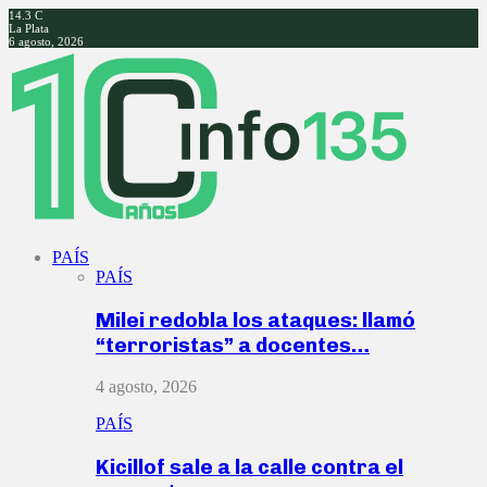
14.3
C
La Plata
6 agosto, 2026
Facebook
Twitter
Instagram
Youtube
PAÍS
PAÍS
Milei redobla los ataques: llamó
“terroristas” a docentes…
4 agosto, 2026
PAÍS
Kicillof sale a la calle contra el