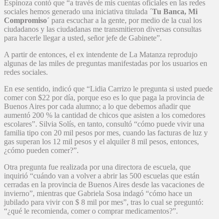
Espinoza contó que “a través de mis cuentas oficiales en las redes
sociales hemos generado una iniciativa titulada ´
Tu Banca, Mi
Compromiso´
para escuchar a la gente, por medio de la cual los
ciudadanos y las ciudadanas me transmitieron diversas consultas
para hacerle llegar a usted, señor jefe de Gabinete”.
A partir de entonces, el ex intendente de La Matanza reprodujo
algunas de las miles de preguntas manifestadas por los usuarios en
redes sociales.
En ese sentido, indicó que “Lidia Carrizo le pregunta si usted puede
comer con $22 por día, porque eso es lo que paga la provincia de
Buenos Aires por cada alumno; a lo que debemos añadir que
aumentó 200 % la cantidad de chicos que asisten a los comedores
escolares”. Silvia Solís, en tanto, consultó “cómo puede vivir una
familia tipo con 20 mil pesos por mes, cuando las facturas de luz y
gas superan los 12 mil pesos y el alquiler 8 mil pesos, entonces,
¿cómo pueden comer?”.
Otra pregunta fue realizada por una directora de escuela, que
inquirió “cuándo van a volver a abrir las 500 escuelas que están
cerradas en la provincia de Buenos Aires desde las vacaciones de
invierno”, mientras que Gabriela Sosa indagó “cómo hace un
jubilado para vivir con $ 8 mil por mes”, tras lo cual se preguntó:
“¿qué le recomienda, comer o comprar medicamentos?”.