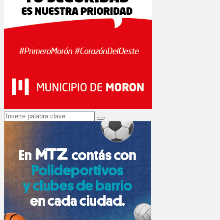
Search
Search
for: