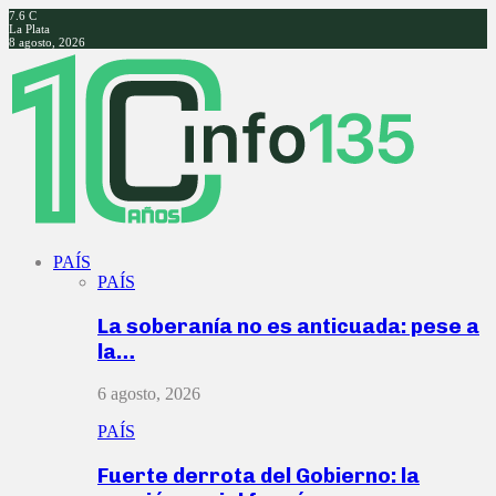
7.6
C
La Plata
8 agosto, 2026
Facebook
Twitter
Instagram
Youtube
PAÍS
PAÍS
La soberanía no es anticuada: pese a
la…
6 agosto, 2026
PAÍS
Fuerte derrota del Gobierno: la