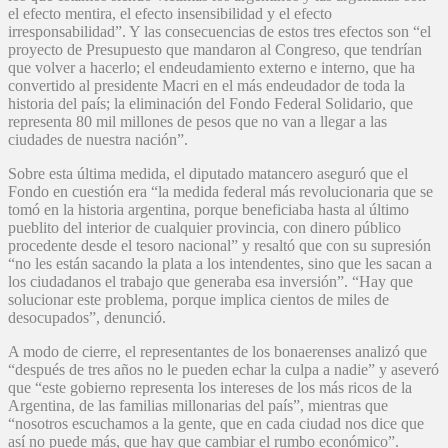
el efecto mentira, el efecto insensibilidad y el efecto
irresponsabilidad”. Y las consecuencias de estos tres efectos son “el
proyecto de Presupuesto que mandaron al Congreso, que tendrían
que volver a hacerlo; el endeudamiento externo e interno, que ha
convertido al presidente Macri en el más endeudador de toda la
historia del país; la eliminación del Fondo Federal Solidario, que
representa 80 mil millones de pesos que no van a llegar a las
ciudades de nuestra nación”.
Sobre esta última medida, el diputado matancero aseguró que el
Fondo en cuestión era “la medida federal más revolucionaria que se
tomó en la historia argentina, porque beneficiaba hasta al último
pueblito del interior de cualquier provincia, con dinero público
procedente desde el tesoro nacional” y resaltó que con su supresión
“no les están sacando la plata a los intendentes, sino que les sacan a
los ciudadanos el trabajo que generaba esa inversión”. “Hay que
solucionar este problema, porque implica cientos de miles de
desocupados”, denunció.
A modo de cierre, el representantes de los bonaerenses analizó que
“después de tres años no le pueden echar la culpa a nadie” y aseveró
que “este gobierno representa los intereses de los más ricos de la
Argentina, de las familias millonarias del país”, mientras que
“nosotros escuchamos a la gente, que en cada ciudad nos dice que
así no puede más, que hay que cambiar el rumbo económico”.