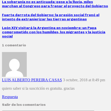
La soberanía no es anticuada: pese a la lluvia, miles
marchan al Congreso para frenar el proyecto del Gobierno
Fuerte derrota del Gobierno: la presión social frenó el
intento de extranjerizar las tierras argentinas
León XIV visitará la Argentina en noviembre: un Papa
comprometido con los humildes, los migrantes y la justicia
social
1 comentario
LUIS ALBERTO PEREIRA CASAS
3 octubre, 2018 at 8:49 pm
quiero saber si la suscrición es gratuita. gracias
Respuesta
Salir de los comentarios