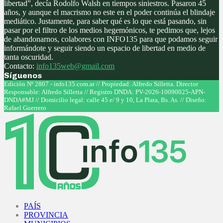
libertad”, decía Rodolfo Walsh en tiempos siniestros. Pasaron 45
años, y aunque el macrismo no este en el poder continúa el blindaje
mediático. Justamente, para saber qué es lo que está pasando, sin
pasar por el filtro de los medios hegemónicos, te pedimos que, lejos
de abandonarnos, colabores con INFO135 para que podamos seguir
informándote y seguir siendo un espacio de libertad en medio de
tanta oscuridad.
Contacto:
info135web@gmail.com
Síguenos
Facebook
Twitter
Instagram
Youtube
Edición Nº 2807 - info135.com.ar // Propiedad: Alfredo Silletta. Director
Responsable: Alfredo Silletta // Registro DNDA: PV-2026-10090025-APN-
DNDA#MJ // Domicilio legal: calle 45 e/ 9 y 10, La Plata, Bs. As. // Diseño:
Rafael Guerrero
Facebook
Twitter
Instagram
Youtube
PAÍS
PROVINCIA