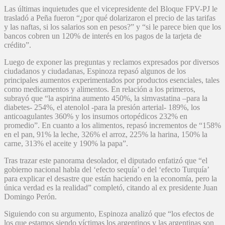
Las últimas inquietudes que el vicepresidente del Bloque FPV-PJ le
trasladó a Peña fueron “¿por qué dolarizaron el precio de las tarifas
y las naftas, si los salarios son en pesos?” y “si le parece bien que los
bancos cobren un 120% de interés en los pagos de la tarjeta de
crédito”.
Luego de exponer las preguntas y reclamos expresados por diversos
ciudadanos y ciudadanas, Espinoza repasó algunos de los
principales aumentos experimentados por productos esenciales, tales
como medicamentos y alimentos. En relación a los primeros,
subrayó que “la aspirina aumento 450%, la simvastatina –para la
diabetes- 254%, el atenolol -para la presión arterial- 189%, los
anticoagulantes 360% y los insumos ortopédicos 232% en
promedio”. En cuanto a los alimentos, repasó incrementos de “158%
en el pan, 91% la leche, 326% el arroz, 225% la harina, 150% la
carne, 313% el aceite y 190% la papa”.
Tras trazar este panorama desolador, el diputado enfatizó que “el
gobierno nacional habla del ‘efecto sequía’ o del ‘efecto Turquía’
para explicar el desastre que están haciendo en la economía, pero la
única verdad es la realidad” completó, citando al ex presidente Juan
Domingo Perón.
Siguiendo con su argumento, Espinoza analizó que “los efectos de
los que estamos siendo víctimas los argentinos y las argentinas son