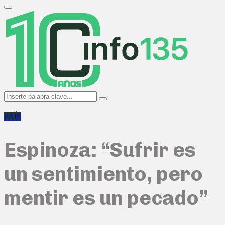
Search
for:
Primary
Menu
Search
Search
for:
PAÍS
Espinoza: “Sufrir es
un sentimiento, pero
mentir es un pecado”