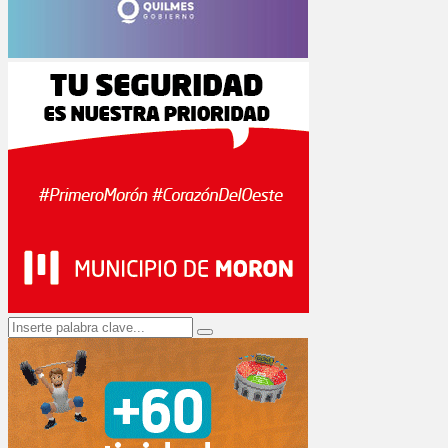
Search
Search
for: