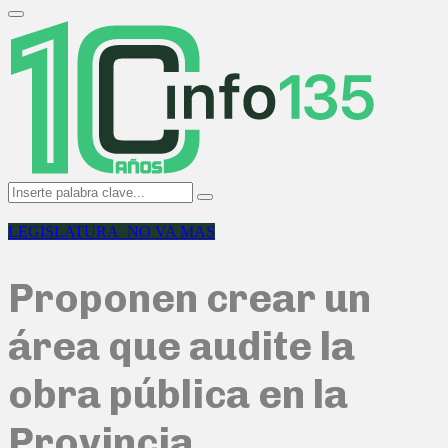
Search
for:
Primary
Menu
Search
Search
for:
LEGISLATURA_NO VA MAS
Proponen crear un
área que audite la
obra pública en la
Provincia