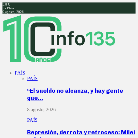
5.8
C
La Plata
9 agosto, 2026
Facebook
Twitter
Instagram
Youtube
PAÍS
PAÍS
“El sueldo no alcanza, y hay gente
que…
8 agosto, 2026
PAÍS
Represión, derrota y retroceso: Milei