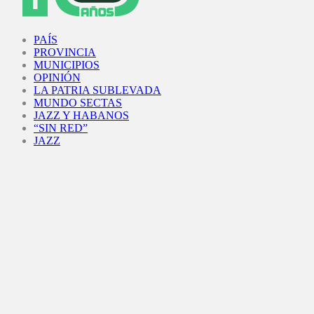
Facebook
Twitter
Instagram
Youtube
PAÍS
PROVINCIA
MUNICIPIOS
OPINIÓN
LA PATRIA SUBLEVADA
MUNDO SECTAS
JAZZ Y HABANOS
“SIN RED”
JAZZ