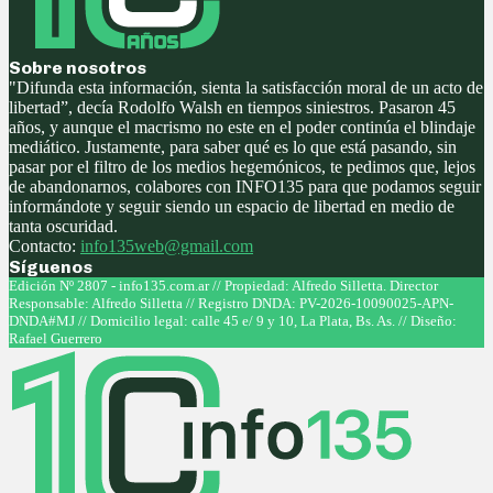
Sobre nosotros
"Difunda esta información, sienta la satisfacción moral de un acto de
libertad”, decía Rodolfo Walsh en tiempos siniestros. Pasaron 45
años, y aunque el macrismo no este en el poder continúa el blindaje
mediático. Justamente, para saber qué es lo que está pasando, sin
pasar por el filtro de los medios hegemónicos, te pedimos que, lejos
de abandonarnos, colabores con INFO135 para que podamos seguir
informándote y seguir siendo un espacio de libertad en medio de
tanta oscuridad.
Contacto:
info135web@gmail.com
Síguenos
Facebook
Twitter
Instagram
Youtube
Edición Nº 2807 - info135.com.ar // Propiedad: Alfredo Silletta. Director
Responsable: Alfredo Silletta // Registro DNDA: PV-2026-10090025-APN-
DNDA#MJ // Domicilio legal: calle 45 e/ 9 y 10, La Plata, Bs. As. // Diseño:
Rafael Guerrero