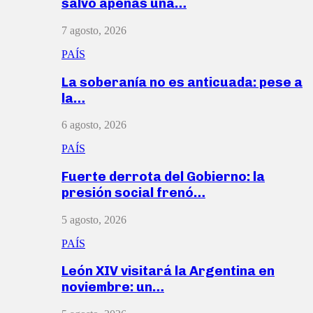
salvó apenas una…
7 agosto, 2026
PAÍS
La soberanía no es anticuada: pese a
la…
6 agosto, 2026
PAÍS
Fuerte derrota del Gobierno: la
presión social frenó…
5 agosto, 2026
PAÍS
León XIV visitará la Argentina en
noviembre: un…