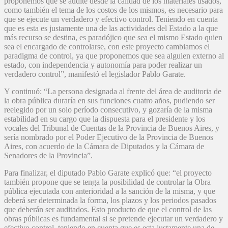
proponemos que se audite desde la calidad de los materiales usados,
como también el tema de los costos de los mismos, es necesario para
que se ejecute un verdadero y efectivo control. Teniendo en cuenta
que es esta es justamente una de las actividades del Estado a la que
más recurso se destina, es paradójico que sea el mismo Estado quien
sea el encargado de controlarse, con este proyecto cambiamos el
paradigma de control, ya que proponemos que sea alguien externo al
estado, con independencia y autonomía para poder realizar un
verdadero control”, manifestó el legislador Pablo Garate.
Y continuó: “La persona designada al frente del área de auditoria de
la obra pública duraría en sus funciones cuatro años, pudiendo ser
reelegido por un solo período consecutivo, y gozaría de la misma
estabilidad en su cargo que la dispuesta para el presidente y los
vocales del Tribunal de Cuentas de la Provincia de Buenos Aires, y
sería nombrado por el Poder Ejecutivo de la Provincia de Buenos
Aires, con acuerdo de la Cámara de Diputados y la Cámara de
Senadores de la Provincia”.
Para finalizar, el diputado Pablo Garate explicó que: “el proyecto
también propone que se tenga la posibilidad de controlar la Obra
pública ejecutada con anterioridad a la sanción de la misma, y que
deberá ser determinada la forma, los plazos y los periodos pasados
que deberán ser auditados. Esto producto de que el control de las
obras públicas es fundamental si se pretende ejecutar un verdadero y
efectivo control, teniendo en cuenta que es esta justamente una de