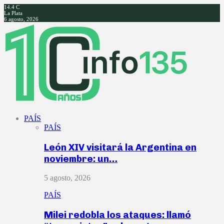
14.4
C
La Plata
6 agosto, 2026
Facebook
Twitter
Instagram
Youtube
PAÍS
PAÍS
León XIV visitará la Argentina en
noviembre: un…
5 agosto, 2026
PAÍS
Milei redobla los ataques: llamó