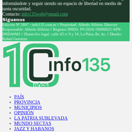
informándote y seguir siendo un espacio de libertad en medio de
tanta oscuridad.
Contacto:
info135web@gmail.com
Síguenos
Facebook
Twitter
Instagram
Youtube
Edición Nº 2807 - info135.com.ar // Propiedad: Alfredo Silletta. Director
Responsable: Alfredo Silletta // Registro DNDA: PV-2026-10090025-APN-
DNDA#MJ // Domicilio legal: calle 45 e/ 9 y 10, La Plata, Bs. As. // Diseño:
Rafael Guerrero
Facebook
Twitter
Instagram
Youtube
PAÍS
PROVINCIA
MUNICIPIOS
OPINIÓN
LA PATRIA SUBLEVADA
MUNDO SECTAS
JAZZ Y HABANOS