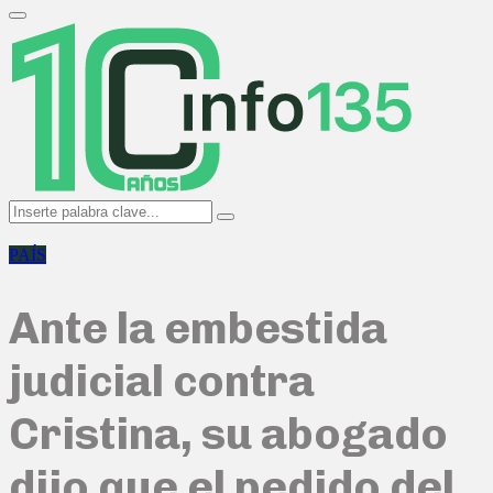
Search
for:
Primary
Menu
Search
Search
for:
PAÍS
Ante la embestida
judicial contra
Cristina, su abogado
dijo que el pedido del