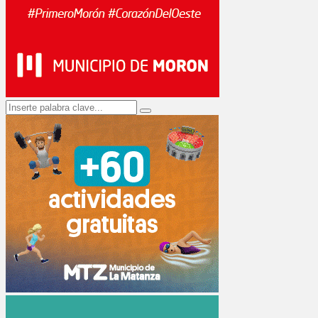
Search
Search
for: