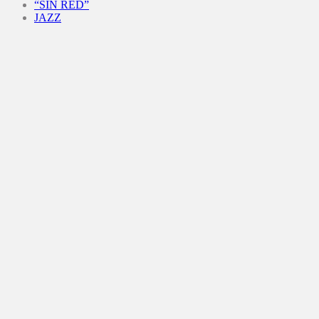
“SIN RED”
JAZZ