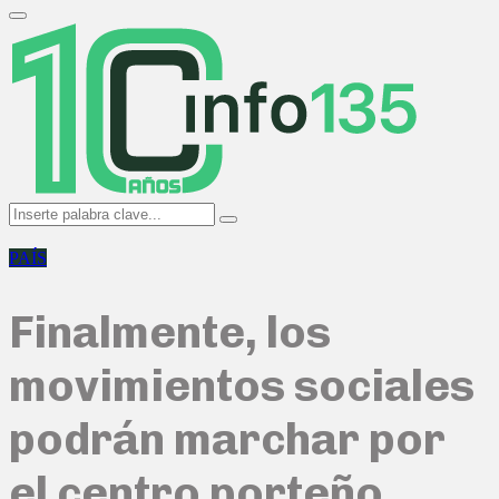
Search
for:
Primary
Menu
Search
Search
for:
PAÍS
Finalmente, los
movimientos sociales
podrán marchar por
el centro porteño