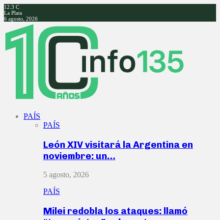
12.3
C
La Plata
6 agosto, 2026
Facebook
Twitter
Instagram
Youtube
PAÍS
PAÍS
León XIV visitará la Argentina en
noviembre: un…
5 agosto, 2026
PAÍS
Milei redobla los ataques: llamó