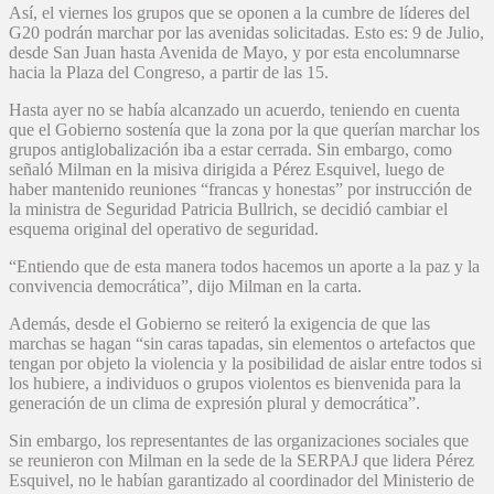
Así, el viernes los grupos que se oponen a la cumbre de líderes del
G20 podrán marchar por las avenidas solicitadas. Esto es: 9 de Julio,
desde San Juan hasta Avenida de Mayo, y por esta encolumnarse
hacia la Plaza del Congreso, a partir de las 15.
Hasta ayer no se había alcanzado un acuerdo, teniendo en cuenta
que el Gobierno sostenía que la zona por la que querían marchar los
grupos antiglobalización iba a estar cerrada. Sin embargo, como
señaló Milman en la misiva dirigida a Pérez Esquivel, luego de
haber mantenido reuniones “francas y honestas” por instrucción de
la ministra de Seguridad Patricia Bullrich, se decidió cambiar el
esquema original del operativo de seguridad.
“Entiendo que de esta manera todos hacemos un aporte a la paz y la
convivencia democrática”, dijo Milman en la carta.
Además, desde el Gobierno se reiteró la exigencia de que las
marchas se hagan “sin caras tapadas, sin elementos o artefactos que
tengan por objeto la violencia y la posibilidad de aislar entre todos si
los hubiere, a individuos o grupos violentos es bienvenida para la
generación de un clima de expresión plural y democrática”.
Sin embargo, los representantes de las organizaciones sociales que
se reunieron con Milman en la sede de la SERPAJ que lidera Pérez
Esquivel, no le habían garantizado al coordinador del Ministerio de