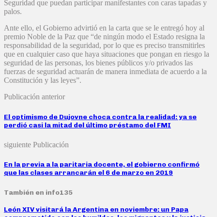
Seguridad que puedan participar manifestantes con caras tapadas y
palos.
Ante ello, el Gobierno advirtió en la carta que se le entregó hoy al
premio Noble de la Paz que “de ningún modo el Estado resigna la
responsabilidad de la seguridad, por lo que es preciso transmitirles
que en cualquier caso que haya situaciones que pongan en riesgo la
seguridad de las personas, los bienes públicos y/o privados las
fuerzas de seguridad actuarán de manera inmediata de acuerdo a la
Constitución y las leyes”.
Publicación anterior
El optimismo de Dujovne choca contra la realidad: ya se
perdió casi la mitad del último préstamo del FMI
siguiente Publicación
En la previa a la paritaria docente, el gobierno confirmó
que las clases arrancarán el 6 de marzo en 2019
También en info135
León XIV visitará la Argentina en noviembre: un Papa