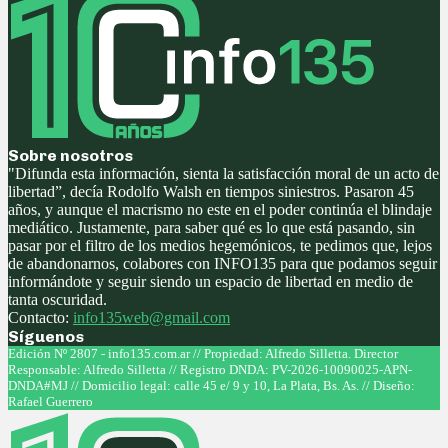
Sobre nosotros
"Difunda esta información, sienta la satisfacción moral de un acto de
libertad”, decía Rodolfo Walsh en tiempos siniestros. Pasaron 45
años, y aunque el macrismo no este en el poder continúa el blindaje
mediático. Justamente, para saber qué es lo que está pasando, sin
pasar por el filtro de los medios hegemónicos, te pedimos que, lejos
de abandonarnos, colabores con INFO135 para que podamos seguir
informándote y seguir siendo un espacio de libertad en medio de
tanta oscuridad.
Contacto:
info135web@gmail.com
Síguenos
Facebook
Twitter
Instagram
Youtube
Edición Nº 2807 - info135.com.ar // Propiedad: Alfredo Silletta. Director
Responsable: Alfredo Silletta // Registro DNDA: PV-2026-10090025-APN-
DNDA#MJ // Domicilio legal: calle 45 e/ 9 y 10, La Plata, Bs. As. // Diseño:
Rafael Guerrero