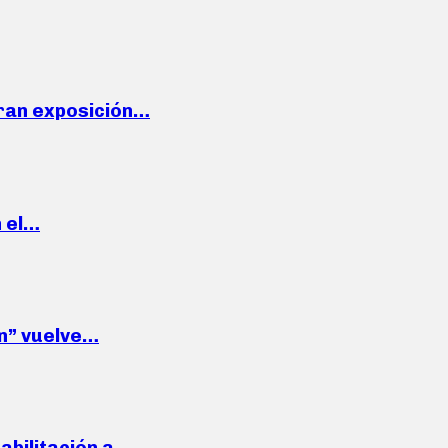
ran exposición…
n el…
wn” vuelve…
habilitación a…