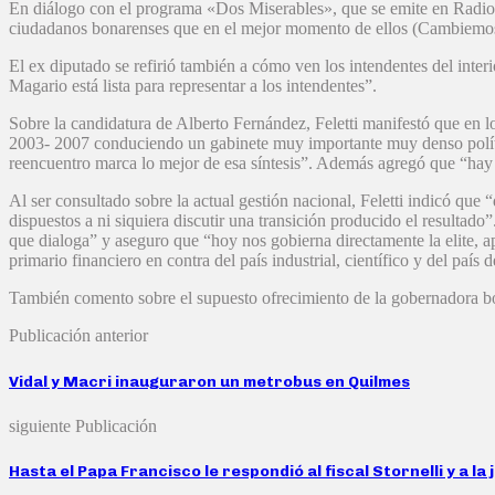
En diálogo con el programa «Dos Miserables», que se emite en Radio 
ciudadanos bonarenses que en el mejor momento de ellos (Cambiemos) n
El ex diputado se refirió también a cómo ven los intendentes del inte
Magario está lista para representar a los intendentes”.
Sobre la candidatura de Alberto Fernández, Feletti manifestó que en l
2003- 2007 conduciendo un gabinete muy importante muy denso polític
reencuentro marca lo mejor de esa síntesis”. Además agregó que “hay 
Al ser consultado sobre la actual gestión nacional, Feletti indicó que
dispuestos a ni siquiera discutir una transición producido el resultad
que dialoga” y aseguro que “hoy nos gobierna directamente la elite, a
primario financiero en contra del país industrial, científico y del país 
También comento sobre el supuesto ofrecimiento de la gobernadora bo
Publicación anterior
Vidal y Macri inauguraron un metrobus en Quilmes
siguiente Publicación
Hasta el Papa Francisco le respondió al fiscal Stornelli y a la