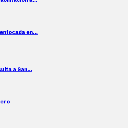
a enfocada en…
culta a San…
mero