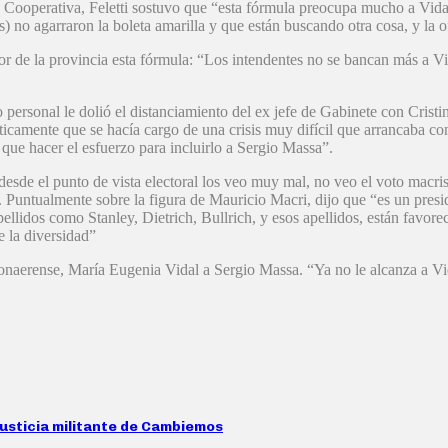
Cooperativa, Feletti sostuvo que “esta fórmula preocupa mucho a Vida
o agarraron la boleta amarilla y que están buscando otra cosa, y la o
rior de la provincia esta fórmula: “Los intendentes no se bancan más a 
o personal le dolió el distanciamiento del ex jefe de Gabinete con Cri
amente que se hacía cargo de una crisis muy difícil que arrancaba con
que hacer el esfuerzo para incluirlo a Sergio Massa”.
 “desde el punto de vista electoral los veo muy mal, no veo el voto macr
o”. Puntualmente sobre la figura de Mauricio Macri, dijo que “es un pres
pellidos como Stanley, Dietrich, Bullrich, y esos apellidos, están favo
de la diversidad”
naerense, María Eugenia Vidal a Sergio Massa. “Ya no le alcanza a Vid
 justicia militante de Cambiemos