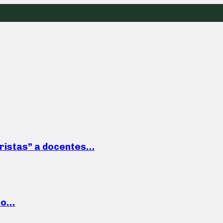
roristas” a docentes…
cto…