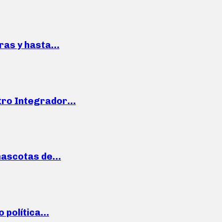
pras y hasta…
ntro Integrador…
mascotas de…
o política…