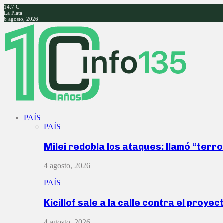
14.7
C
La Plata
6 agosto, 2026
Facebook
Twitter
Instagram
Youtube
PAÍS
PAÍS
Milei redobla los ataques: llamó “ter
4 agosto, 2026
PAÍS
Kicillof sale a la calle contra el proye
4 agosto, 2026