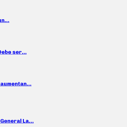
 un…
“Debe ser…
o: aumentan…
e General La…