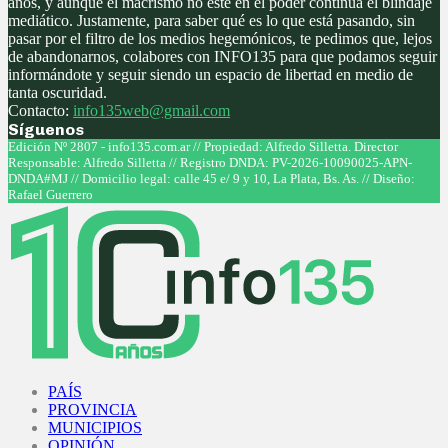
años, y aunque el macrismo no este en el poder continúa el blindaje
mediático. Justamente, para saber qué es lo que está pasando, sin
pasar por el filtro de los medios hegemónicos, te pedimos que, lejos
de abandonarnos, colabores con INFO135 para que podamos seguir
informándote y seguir siendo un espacio de libertad en medio de
tanta oscuridad.
Contacto:
info135web@gmail.com
Síguenos
Facebook
Twitter
Instagram
Youtube
Edición Nº 2807 - info135.com.ar // Propiedad: Alfredo Silletta. Director
Responsable: Alfredo Silletta // Registro DNDA: PV-2026-10090025-APN-
DNDA#MJ // Domicilio legal: calle 45 e/ 9 y 10, La Plata, Bs. As. // Diseño:
Rafael Guerrero
Facebook
Twitter
Instagram
Youtube
PAÍS
PROVINCIA
MUNICIPIOS
OPINIÓN