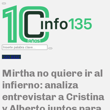
Search
for:
Primary
Menu
Search
Search
for:
"SIN RED"
Mirtha no quiere ir al
infierno: analiza
entrevistar a Cristina
y Alberto juntos para