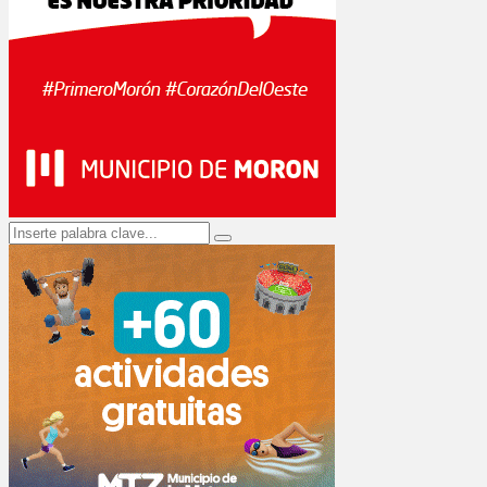
Search
Search
for: