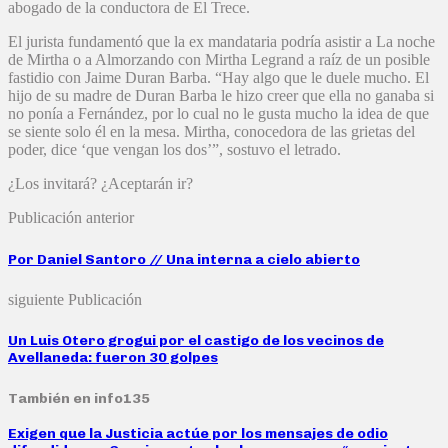
abogado de la conductora de El Trece.
El jurista fundamentó que la ex mandataria podría asistir a La noche
de Mirtha o a Almorzando con Mirtha Legrand a raíz de un posible
fastidio con Jaime Duran Barba. “Hay algo que le duele mucho. El
hijo de su madre de Duran Barba le hizo creer que ella no ganaba si
no ponía a Fernández, por lo cual no le gusta mucho la idea de que
se siente solo él en la mesa. Mirtha, conocedora de las grietas del
poder, dice ‘que vengan los dos’”, sostuvo el letrado.
¿Los invitará? ¿Aceptarán ir?
Publicación anterior
Por Daniel Santoro // Una interna a cielo abierto
siguiente Publicación
Un Luis Otero grogui por el castigo de los vecinos de
Avellaneda: fueron 30 golpes
También en info135
Exigen que la Justicia actúe por los mensajes de odio