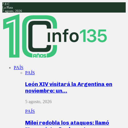
7.8
C
La Plata
7 agosto, 2026
Facebook
Twitter
Instagram
Youtube
PAÍS
PAÍS
León XIV visitará la Argentina en
noviembre: un…
5 agosto, 2026
PAÍS
Milei redobla los ataques: llamó