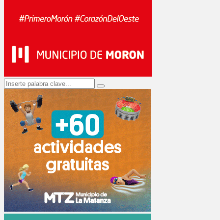
Search
Search
for: