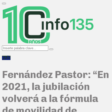
Search
for:
Primary
Menu
Search
Search
for:
PAÍS
Fernández Pastor: “En
2021, la jubilación
volverá a la fórmula
de movilidad de