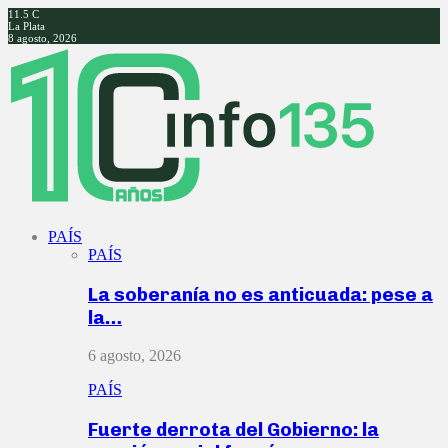
11.5
C
La Plata
8 agosto, 2026
Facebook
Twitter
Instagram
Youtube
PAÍS
PAÍS
La soberanía no es anticuada: pese a
la…
6 agosto, 2026
PAÍS
Fuerte derrota del Gobierno: la