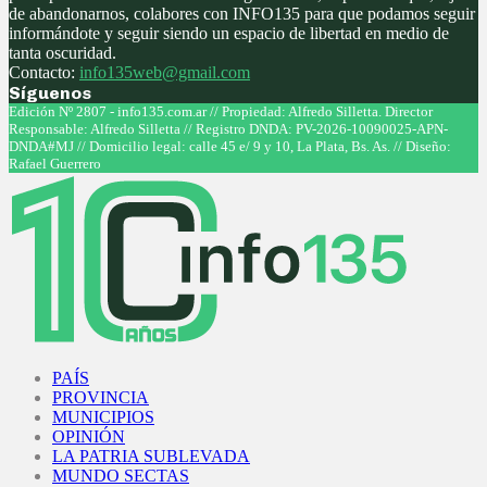
de abandonarnos, colabores con INFO135 para que podamos seguir
informándote y seguir siendo un espacio de libertad en medio de
tanta oscuridad.
Contacto:
info135web@gmail.com
Síguenos
Facebook
Twitter
Instagram
Youtube
Edición Nº 2807 - info135.com.ar // Propiedad: Alfredo Silletta. Director
Responsable: Alfredo Silletta // Registro DNDA: PV-2026-10090025-APN-
DNDA#MJ // Domicilio legal: calle 45 e/ 9 y 10, La Plata, Bs. As. // Diseño:
Rafael Guerrero
Facebook
Twitter
Instagram
Youtube
PAÍS
PROVINCIA
MUNICIPIOS
OPINIÓN
LA PATRIA SUBLEVADA
MUNDO SECTAS