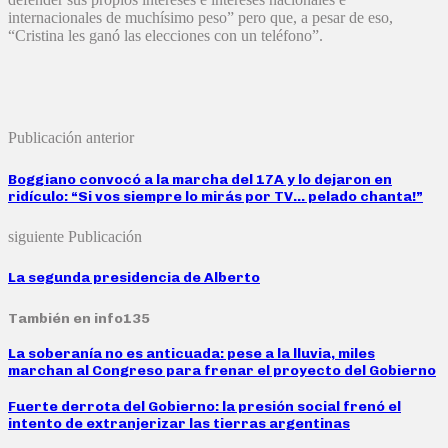
internacionales de muchísimo peso” pero que, a pesar de eso,
“Cristina les ganó las elecciones con un teléfono”.
Publicación anterior
Boggiano convocó a la marcha del 17A y lo dejaron en
ridículo: “Si vos siempre lo mirás por TV… pelado chanta!”
siguiente Publicación
La segunda presidencia de Alberto
También en info135
La soberanía no es anticuada: pese a la lluvia, miles
marchan al Congreso para frenar el proyecto del Gobierno
Fuerte derrota del Gobierno: la presión social frenó el
intento de extranjerizar las tierras argentinas