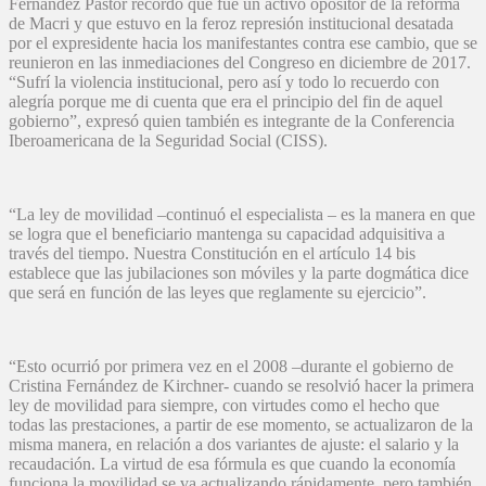
Fernández Pastor recordó que fue un activo opositor de la reforma
de Macri y que estuvo en la feroz represión institucional desatada
por el expresidente hacia los manifestantes contra ese cambio, que se
reunieron en las inmediaciones del Congreso en diciembre de 2017.
“Sufrí la violencia institucional, pero así y todo lo recuerdo con
alegría porque me di cuenta que era el principio del fin de aquel
gobierno”, expresó quien también es integrante de la Conferencia
Iberoamericana de la Seguridad Social (CISS).
“La ley de movilidad –continuó el especialista – es la manera en que
se logra que el beneficiario mantenga su capacidad adquisitiva a
través del tiempo. Nuestra Constitución en el artículo 14 bis
establece que las jubilaciones son móviles y la parte dogmática dice
que será en función de las leyes que reglamente su ejercicio”.
“Esto ocurrió por primera vez en el 2008 –durante el gobierno de
Cristina Fernández de Kirchner- cuando se resolvió hacer la primera
ley de movilidad para siempre, con virtudes como el hecho que
todas las prestaciones, a partir de ese momento, se actualizaron de la
misma manera, en relación a dos variantes de ajuste: el salario y la
recaudación. La virtud de esa fórmula es que cuando la economía
funciona la movilidad se va actualizando rápidamente, pero también