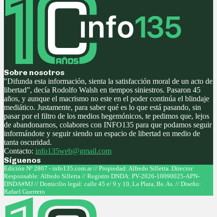
Sobre nosotros
"Difunda esta información, sienta la satisfacción moral de un acto de
libertad”, decía Rodolfo Walsh en tiempos siniestros. Pasaron 45
años, y aunque el macrismo no este en el poder continúa el blindaje
mediático. Justamente, para saber qué es lo que está pasando, sin
pasar por el filtro de los medios hegemónicos, te pedimos que, lejos
de abandonarnos, colabores con INFO135 para que podamos seguir
informándote y seguir siendo un espacio de libertad en medio de
tanta oscuridad.
Contacto:
info135web@gmail.com
Síguenos
Facebook
Twitter
Instagram
Youtube
Edición Nº 2807 - info135.com.ar // Propiedad: Alfredo Silletta. Director
Responsable: Alfredo Silletta // Registro DNDA: PV-2026-10090025-APN-
DNDA#MJ // Domicilio legal: calle 45 e/ 9 y 10, La Plata, Bs. As. // Diseño:
Rafael Guerrero