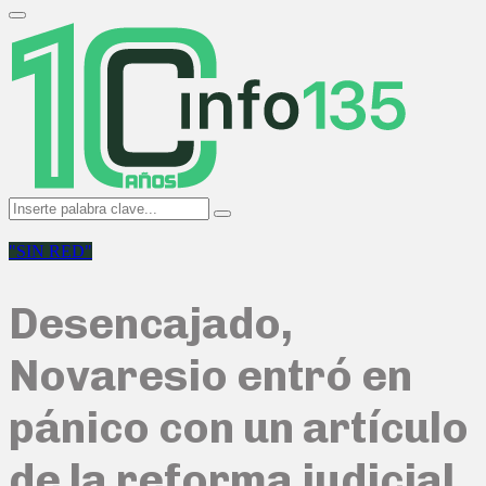
Search
for:
Primary
Menu
Search
Search
for:
"SIN RED"
Desencajado,
Novaresio entró en
pánico con un artículo
de la reforma judicial