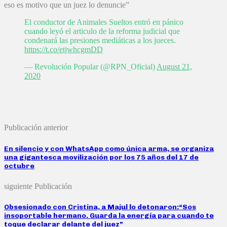
eso es motivo que un juez lo denuncie”
El conductor de Animales Sueltos entró en pánico
cuando leyó el articulo de la reforma judicial que
condenará las presiones mediáticas a los jueces.
https://t.co/etjwhcgmDD
— Revolución Popular (@RPN_Oficial)
August 21,
2020
Publicación anterior
En silencio y con WhatsApp como única arma, se organiza
una gigantesca movilización por los 75 años del 17 de
octubre
siguiente Publicación
Obsesionado con Cristina, a Majul lo detonaron:“Sos
insoportable hermano. Guarda la energía para cuando te
toque declarar delante del juez”