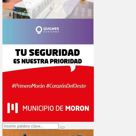
Search
Search
for: