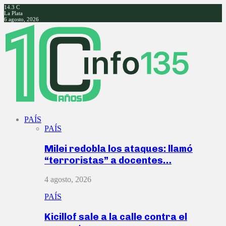
14.3
C
La Plata
6 agosto, 2026
Facebook
Twitter
Instagram
Youtube
PAÍS
PAÍS
Milei redobla los ataques: llamó
“terroristas” a docentes…
4 agosto, 2026
PAÍS
Kicillof sale a la calle contra el