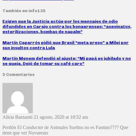
También en info135
Exigen que la Justicia actúe por los mensajes de odio
difundidos en Carajo contra los bonaerenses: “asesinatos,
esterilizaciones, bombas de napalm”
Martín Caparrós pidió que Brasil “meta preso” a Milei por
sus insultos contra Lula
Martín Menem defendió el ajuste: “Mi papá es jubilado y no
se queja. Dejó de tomar su café caro”
5 Comentarios
Alicia Barzantti
21 agosto, 2020 at 10:32 am
Perdón El Conductor de Animales Sueltos no es Fantino???? Que
tiene que ver Novaresio