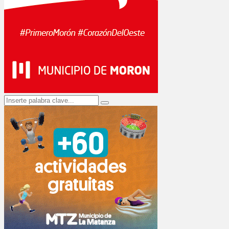
Search
Search
for: