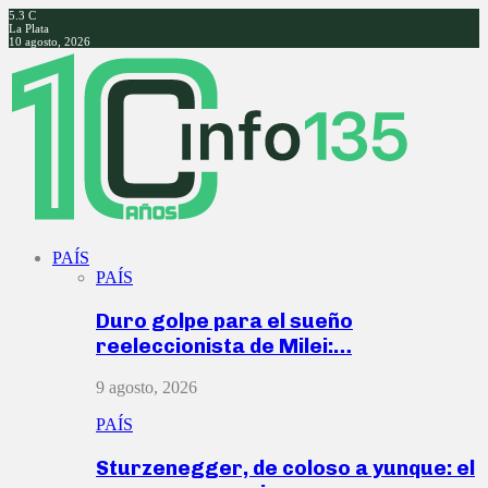
5.3
C
La Plata
10 agosto, 2026
Facebook
Twitter
Instagram
Youtube
PAÍS
PAÍS
Duro golpe para el sueño
reeleccionista de Milei:…
9 agosto, 2026
PAÍS
Sturzenegger, de coloso a yunque: el