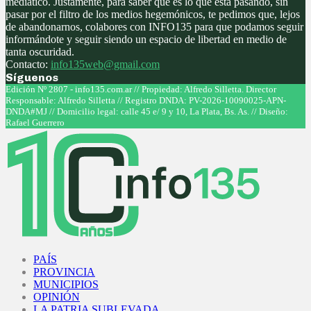
mediático. Justamente, para saber qué es lo que está pasando, sin
pasar por el filtro de los medios hegemónicos, te pedimos que, lejos
de abandonarnos, colabores con INFO135 para que podamos seguir
informándote y seguir siendo un espacio de libertad en medio de
tanta oscuridad.
Contacto:
info135web@gmail.com
Síguenos
Facebook
Twitter
Instagram
Youtube
Edición Nº 2807 - info135.com.ar // Propiedad: Alfredo Silletta. Director
Responsable: Alfredo Silletta // Registro DNDA: PV-2026-10090025-APN-
DNDA#MJ // Domicilio legal: calle 45 e/ 9 y 10, La Plata, Bs. As. // Diseño:
Rafael Guerrero
Facebook
Twitter
Instagram
Youtube
PAÍS
PROVINCIA
MUNICIPIOS
OPINIÓN
LA PATRIA SUBLEVADA