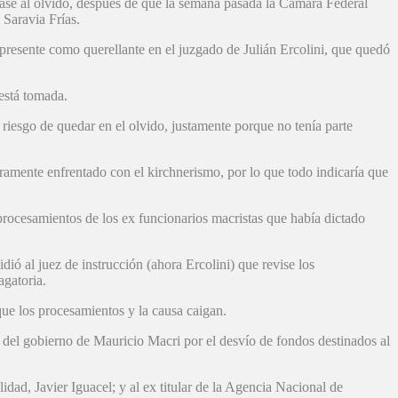
pase al olvido, después de que la semana pasada la Cámara Federal
 Saravia Frías.
 presente como querellante en el juzgado de Julián Ercolini, que quedó
 está tomada.
 riesgo de quedar en el olvido, justamente porque no tenía parte
uramente enfrentado con el kirchnerismo, por lo que todo indicaría que
rocesamientos de los ex funcionarios macristas que había dictado
dió al juez de instrucción (ahora Ercolini) que revise los
agatoria.
que los procesamientos y la causa caigan.
s del gobierno de Mauricio Macri por el desvío de fondos destinados al
dad, Javier Iguacel; y al ex titular de la Agencia Nacional de