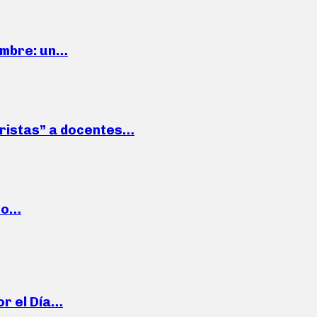
iembre: un…
roristas” a docentes…
cto…
or el Día…