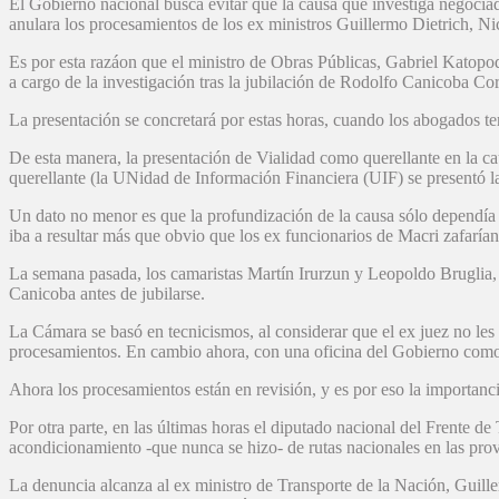
El Gobierno nacional busca evitar que la causa que investiga negocia
anulara los procesamientos de los ex ministros Guillermo Dietrich, Ni
Es por esta razáon que el ministro de Obras Públicas, Gabriel Katopod
a cargo de la investigación tras la jubilación de Rodolfo Canicoba Cor
La presentación se concretará por estas horas, cuando los abogados te
De esta manera, la presentación de Vialidad como querellante en la cau
querellante (la UNidad de Información Financiera (UIF) se presentó l
Un dato no menor es que la profundización de la causa sólo dependía de
iba a resultar más que obvio que los ex funcionarios de Macri zafarían
La semana pasada, los camaristas Martín Irurzun y Leopoldo Bruglia, 
Canicoba antes de jubilarse.
La Cámara se basó en tecnicismos, al considerar que el ex juez no les p
procesamientos. En cambio ahora, con una oficina del Gobierno como q
Ahora los procesamientos están en revisión, y es por eso la importanci
Por otra parte, en las últimas horas el diputado nacional del Frente 
acondicionamiento -que nunca se hizo- de rutas nacionales en las pro
La denuncia alcanza al ex ministro de Transporte de la Nación, Guille