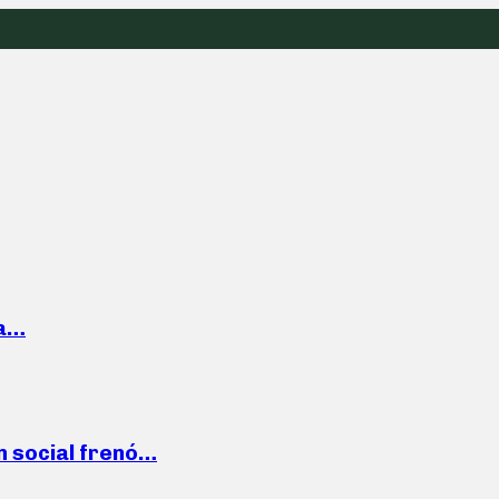
la…
n social frenó…