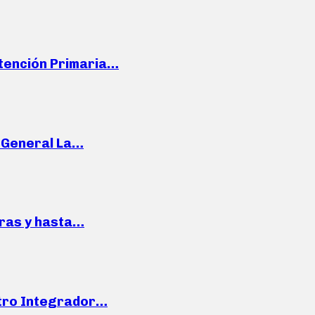
Atención Primaria…
e General La…
pras y hasta…
ntro Integrador…