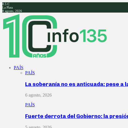
8.5
C
La Plata
8 agosto, 2026
Facebook
Twitter
Instagram
Youtube
PAÍS
PAÍS
La soberanía no es anticuada: pese a 
6 agosto, 2026
PAÍS
Fuerte derrota del Gobierno: la presió
5 agosto, 2026