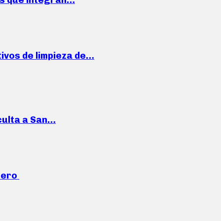
ivos de limpieza de…
culta a San…
mero