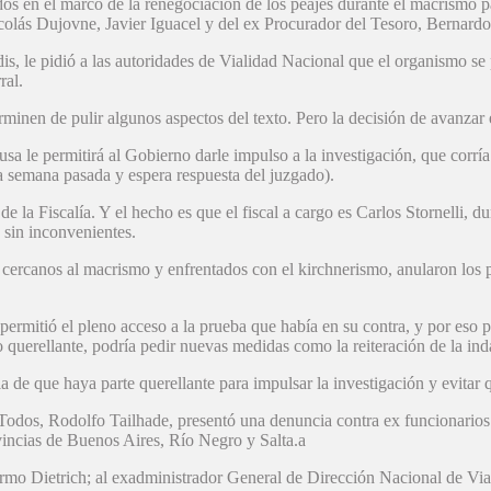
dos en el marco de la renegociación de los peajes durante el macrismo 
colás Dujovne, Javier Iguacel y del ex Procurador del Tesoro, Bernardo
is, le pidió a las autoridades de Vialidad Nacional que el organismo se
ral.
rminen de pulir algunos aspectos del texto. Pero la decisión de avanzar
sa le permitirá al Gobierno darle impulso a la investigación, que corría
a semana pasada y espera respuesta del juzgado).
 la Fiscalía. Y el hecho es que el fiscal a cargo es Carlos Stornelli, d
 sin inconvenientes.
cercanos al macrismo y enfrentados con el kirchnerismo, anularon los p
ermitió el pleno acceso a la prueba que había en su contra, y por eso pi
uerellante, podría pedir nuevas medidas como la reiteración de la ind
a de que haya parte querellante para impulsar la investigación y evitar 
de Todos, Rodolfo Tailhade, presentó una denuncia contra ex funcionario
vincias de Buenos Aires, Río Negro y Salta.a
rmo Dietrich; al exadministrador General de Dirección Nacional de Viali