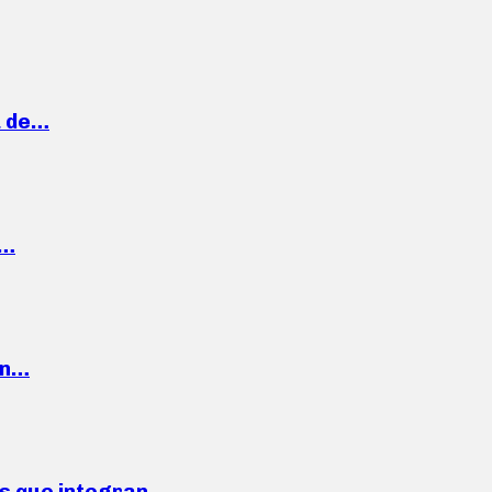
a de…
,…
ón…
ses que integran…