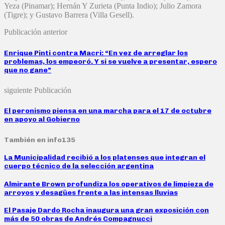
Yeza (Pinamar); Hernán Y Zurieta (Punta Indio); Julio Zamora
(Tigre); y Gustavo Barrera (Villa Gesell).
Publicación anterior
Enrique Pinti contra Macri: “En vez de arreglar los
problemas, los empeoró. Y si se vuelve a presentar, espero
que no gane”
siguiente Publicación
El peronismo piensa en una marcha para el 17 de octubre
en apoyo al Gobierno
También en info135
La Municipalidad recibió a los platenses que integran el
cuerpo técnico de la selección argentina
Almirante Brown profundiza los operativos de limpieza de
arroyos y desagües frente a las intensas lluvias
El Pasaje Dardo Rocha inaugura una gran exposición con
más de 50 obras de Andrés Compagnucci