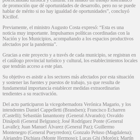
de promoción que dé oportunidades de desarrollo, pero no se puede
hablar de mérito si no hay igualdad de oportunidades”, concluyó
Kicillof.
Previamente, el ministro Augusto Costa expresó: “Esta es una
noticia muy importante. Impulsamos políticas coordinadas con la
Nación y los Municipios, acompañando a los espacios productivos
afectados por la pandemia”.
Gracias a este proyecto y a través de cada municipio, se registran en
el catálogo provincial turístico y cultural, los establecimientos locales
que tendrán acceso a este plan.
Su objetivo es asistir a los sectores más afectados por esta situación
y sostener las fuentes y puestos de trabajo, ya que resulta de
fundamental importancia establecer medidas extraordinarias
tendientes a su reactivación.
Del acto participaron la vicegobernadora Verónica Magario, y los
intendentes Daniel Cappelletti (Brandsen); Francisco Echarren
(Castelli); Sebastián Ianantuony (General Alvarado); Osvaldo
Dinápoli (General Belgrano); José Rodríguez Ponte (General
Lavalle); Juan Manuel Álvarez (General Paz); Guillermo
Montenegro (General Pueyrredon); Gonzalo Peluso (Magdalena);
Alejandro Dichiara (Monte Hermoso); Lucas Ghi (Morón); Martín