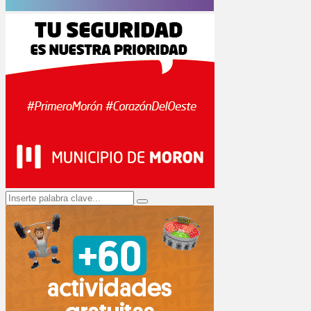
Search
Search
for: