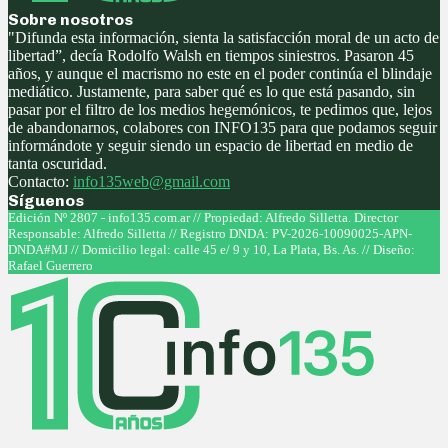
Sobre nosotros
"Difunda esta información, sienta la satisfacción moral de un acto de
libertad”, decía Rodolfo Walsh en tiempos siniestros. Pasaron 45
años, y aunque el macrismo no este en el poder continúa el blindaje
mediático. Justamente, para saber qué es lo que está pasando, sin
pasar por el filtro de los medios hegemónicos, te pedimos que, lejos
de abandonarnos, colabores con INFO135 para que podamos seguir
informándote y seguir siendo un espacio de libertad en medio de
tanta oscuridad.
Contacto:
info135web@gmail.com
Síguenos
Facebook
Twitter
Instagram
Youtube
Edición Nº 2807 - info135.com.ar // Propiedad: Alfredo Silletta. Director
Responsable: Alfredo Silletta // Registro DNDA: PV-2026-10090025-APN-
DNDA#MJ // Domicilio legal: calle 45 e/ 9 y 10, La Plata, Bs. As. // Diseño:
Rafael Guerrero
Facebook
Twitter
Instagram
Youtube