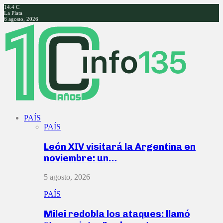
14.4
C
La Plata
6 agosto, 2026
Facebook
Twitter
Instagram
Youtube
PAÍS
PAÍS
León XIV visitará la Argentina en
noviembre: un…
5 agosto, 2026
PAÍS
Milei redobla los ataques: llamó