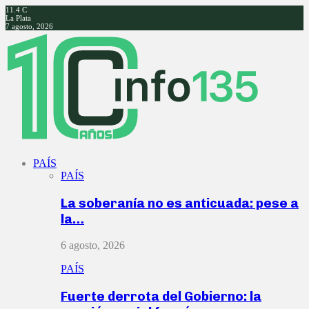
11.4
C
La Plata
7 agosto, 2026
Facebook
Twitter
Instagram
Youtube
PAÍS
PAÍS
La soberanía no es anticuada: pese a
la…
6 agosto, 2026
PAÍS
Fuerte derrota del Gobierno: la