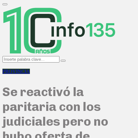
Search
for:
Primary
Menu
Search
Search
for:
PROVINCIA
Se reactivó la
paritaria con los
judiciales pero no
hubo oferta de