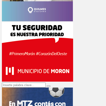
Search
Search
for: