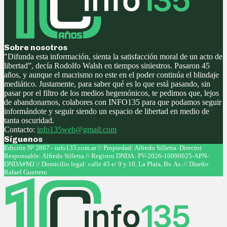
Sobre nosotros
"Difunda esta información, sienta la satisfacción moral de un acto de
libertad”, decía Rodolfo Walsh en tiempos siniestros. Pasaron 45
años, y aunque el macrismo no este en el poder continúa el blindaje
mediático. Justamente, para saber qué es lo que está pasando, sin
pasar por el filtro de los medios hegemónicos, te pedimos que, lejos
de abandonarnos, colabores con INFO135 para que podamos seguir
informándote y seguir siendo un espacio de libertad en medio de
tanta oscuridad.
Contacto:
info135web@gmail.com
Síguenos
Facebook
Twitter
Instagram
Youtube
Edición Nº 2807 - info135.com.ar // Propiedad: Alfredo Silletta. Director
Responsable: Alfredo Silletta // Registro DNDA: PV-2026-10090025-APN-
DNDA#MJ // Domicilio legal: calle 45 e/ 9 y 10, La Plata, Bs. As. // Diseño:
Rafael Guerrero