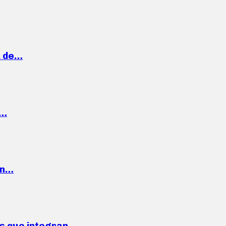
a de…
,…
ón…
ses que integran…