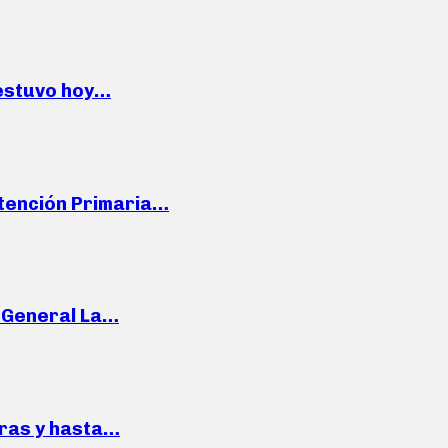
 estuvo hoy…
Atención Primaria…
e General La…
pras y hasta…