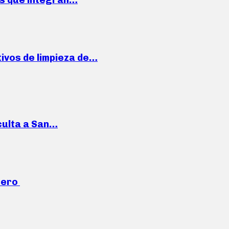
ivos de limpieza de…
culta a San…
mero