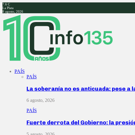
7.6
C
La Plata
8 agosto, 2026
Facebook
Twitter
Instagram
Youtube
PAÍS
PAÍS
La soberanía no es anticuada: pese a 
6 agosto, 2026
PAÍS
Fuerte derrota del Gobierno: la presió
5 agosto, 2026