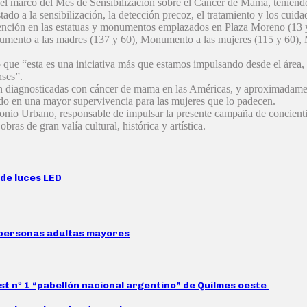
 el marco del Mes de Sensibilización sobre el Cáncer de Mama, teniendo
o a la sensibilización, la detección precoz, el tratamiento y los cuida
ención en las estatuas y monumentos emplazados en Plaza Moreno (13 y 5
numento a las madres (137 y 60), Monumento a las mujeres (115 y 60), 
ó que “esta es una iniciativa más que estamos impulsando desde el área, a
nses”.
 diagnosticadas con cáncer de mama en las Américas, y aproximadament
tado en una mayor supervivencia para las mujeres que lo padecen.
monio Urbano, responsable de impulsar la presente campaña de concienti
bras de gran valía cultural, histórica y artística.
 de luces LED
 personas adultas mayores
st nº 1 “pabellón nacional argentino” de Quilmes oeste