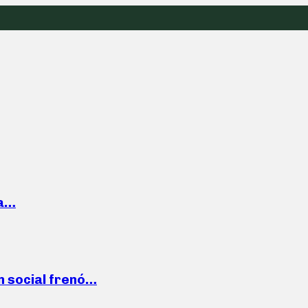
la…
n social frenó…