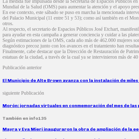
La medida fue impulsada desde la Secretaría de Espacios Públicos en
Mundial de la Salud (OMS) para aumentar la atención y el apoyo prestad
En ese contexto, este sábado se puso en marcha la mencionada interv
del Palacio Municipal (11 entre 51 y 53); como así también en el Mo
otros.
Al respecto, el secretario de Espacios Públicos José Etchart, manifest
para ayudar en esta campaña a generar conciencia y cuidar a las plate
Según estimaciones de la OMS, cada año más de 462.000 mujeres son
diagnóstico precoz junto con los avances en el tratamiento han resul
Finalmente, cabe destacar que la Dirección de Restauración de Patri
estatuas de la ciudad, a través de la cual ya se intervinieron más de 40 o
Publicación anterior
El Municipio de Alte Brown avanza con la instalación de miles
siguiente Publicación
Morón: jornadas virtuales en conmemoración del mes de las
También en info135
Mayra y Eva Mieri inauguraron la obra de ampliación de la ee