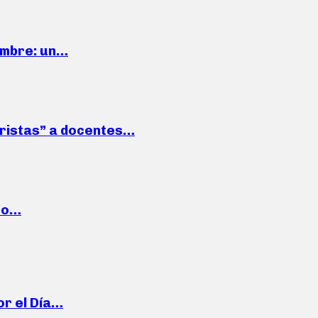
iembre: un…
roristas” a docentes…
cto…
or el Día…