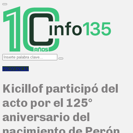
Search
for:
Primary
Menu
Search
Search
for:
PROVINCIA
Kicillof participó del
acto por el 125°
aniversario del
nacimiento de Perón