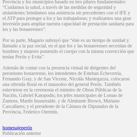
Provincia y los municipios basado en tres pilares fundamentales:
“Cuidamos la salud, a través de las medidas de seguridad y
aislamiento; brindamos una asistencia sin precedentes con el IFE y
el ATP para proteger a los y las trabajadoras; y realizamos una gran
inversión para ampliar nuestra capacidad de prestación sanitaria para
los y las bonaerenses”.
Por su parte, Magario subrayó que “éste es un tiempo de unidad y
llamado a la paz social, en el que los y las bonaerenses necesitan de
hombres y mujeres poniendo el cuerpo con la misma convicción que
tenían Perón y Evita”.
Además de contar con la presencia virtual de dirigentes del
peronismo bonaerense, los intendentes de Esteban Echeverría,
Fernando Gray, y de San Vicente, Nicolás Mantegazza, colocaron
una ofrenda floral en el mausoleo del general Perón. También
estuvieron en la ceremonia el ministro de Obras Públicas de la
Nación, Gabriel Katopodis; los jefes municipales de Lomas de
Zamora, Martín Insaurralde, y de Almirante Brown, Mariano
Cascallares; y el presidente de la Cámara de Diputados de la
Provincia, Federico Otermín.
homenaje
perón
Publicación anterior