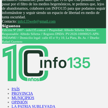
pasar por el filtro de los medios hegemónicos, te pedimos que, lejos
de abandonarnos, colabores con INFO135 para que podamos seguir
informándote y seguir siendo un espacio de libertad en medio de
tanta oscuridad.
Contacto:
info135web@gmail.com
Síguenos
Facebook
Twitter
Instagram
Youtube
Edición Nº 2807 - info135.com.ar // Propiedad: Alfredo Silletta. Director
Responsable: Alfredo Silletta // Registro DNDA: PV-2026-10090025-APN-
DNDA#MJ // Domicilio legal: calle 45 e/ 9 y 10, La Plata, Bs. As. // Diseño:
Rafael Guerrero
Facebook
Twitter
Instagram
Youtube
PAÍS
PROVINCIA
MUNICIPIOS
OPINIÓN
LA PATRIA SUBLEVADA