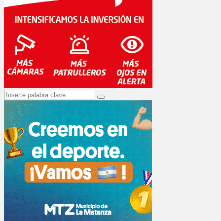
Search
Search
for: