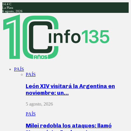
14.4
C
La Plata
6 agosto, 2026
Facebook
Twitter
Instagram
Youtube
PAÍS
PAÍS
León XIV visitará la Argentina en
noviembre: un…
5 agosto, 2026
PAÍS
Milei redobla los ataques: llamó