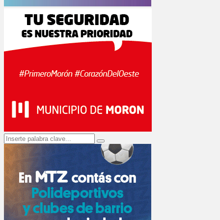
Search
Search
for: