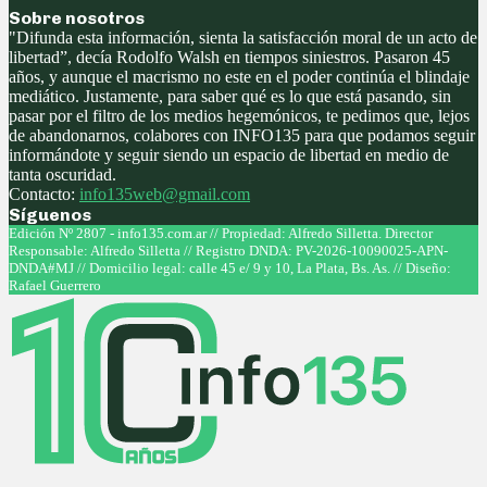
Sobre nosotros
"Difunda esta información, sienta la satisfacción moral de un acto de
libertad”, decía Rodolfo Walsh en tiempos siniestros. Pasaron 45
años, y aunque el macrismo no este en el poder continúa el blindaje
mediático. Justamente, para saber qué es lo que está pasando, sin
pasar por el filtro de los medios hegemónicos, te pedimos que, lejos
de abandonarnos, colabores con INFO135 para que podamos seguir
informándote y seguir siendo un espacio de libertad en medio de
tanta oscuridad.
Contacto:
info135web@gmail.com
Síguenos
Facebook
Twitter
Instagram
Youtube
Edición Nº 2807 - info135.com.ar // Propiedad: Alfredo Silletta. Director
Responsable: Alfredo Silletta // Registro DNDA: PV-2026-10090025-APN-
DNDA#MJ // Domicilio legal: calle 45 e/ 9 y 10, La Plata, Bs. As. // Diseño:
Rafael Guerrero
Facebook
Twitter
Instagram
Youtube