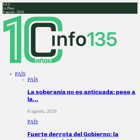
9.8
C
La Plata
8 agosto, 2026
Facebook
Twitter
Instagram
Youtube
PAÍS
PAÍS
La soberanía no es anticuada: pese a
la…
6 agosto, 2026
PAÍS
Fuerte derrota del Gobierno: la