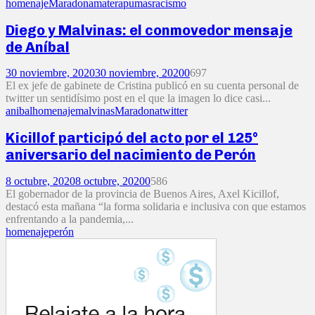
homenaje
Maradona
matera
pumas
racismo
Diego y Malvinas: el conmovedor mensaje
de Aníbal
30 noviembre, 2020
30 noviembre, 2020
0
697
El ex jefe de gabinete de Cristina publicó en su cuenta personal de
twitter un sentidísimo post en el que la imagen lo dice casi...
anibal
homenaje
malvinas
Maradona
twitter
Kicillof participó del acto por el 125°
aniversario del nacimiento de Perón
8 octubre, 2020
8 octubre, 2020
0
586
El gobernador de la provincia de Buenos Aires, Axel Kicillof,
destacó esta mañana “la forma solidaria e inclusiva con que estamos
enfrentando a la pandemia,...
homenaje
perón