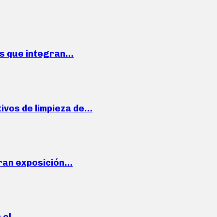
ses que integran…
ivos de limpieza de…
ran exposición…
n el…