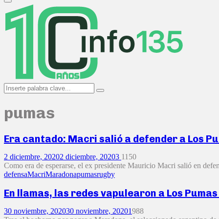
Primary
Menu
Search
Search
for:
pumas
Era cantado: Macri salió a defender a Los Pu
2 diciembre, 2020
2 diciembre, 2020
3
1150
Como era de esperarse, el ex presidente Mauricio Macri salió en defe
defensa
Macri
Maradona
pumas
rugby
En llamas, las redes vapulearon a Los Pumas
30 noviembre, 2020
30 noviembre, 2020
1
988