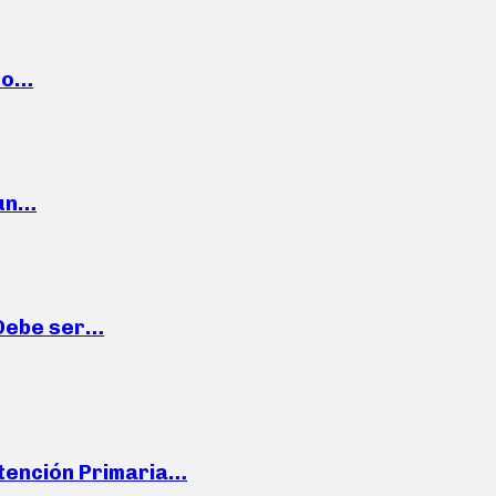
cto…
 un…
“Debe ser…
Atención Primaria…