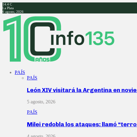
14.4
C
La Plata
6 agosto, 2026
Facebook
Twitter
Instagram
Youtube
PAÍS
PAÍS
León XIV visitará la Argentina en nov
5 agosto, 2026
PAÍS
Milei redobla los ataques: llamó “ter
4 agosto, 2026