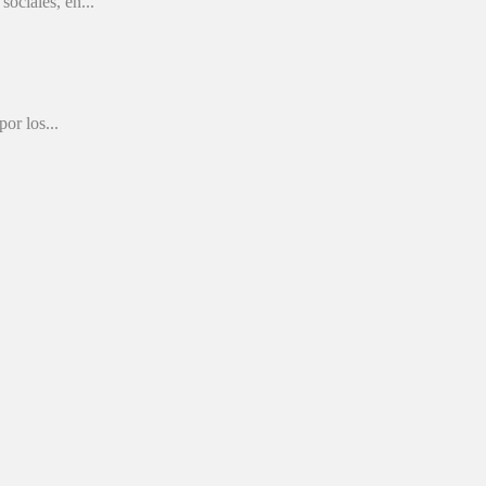
ociales, en...
or los...