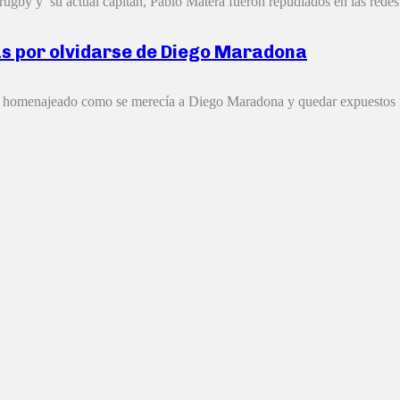
ugby y su actual capitán, Pablo Matera fueron repudiados en las redes s
as por olvidarse de Diego Maradona
er homenajeado como se merecía a Diego Maradona y quedar expuestos p