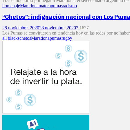
Tras el bochorno por negar a Maradona, el seleccionado argentino de r
homenaje
Maradona
matera
pumas
racismo
“Chetos”: indignación nacional con Los Pum
28 noviembre, 2020
28 noviembre, 2020
2
1677
Los Pumas se convirtieron en tendencia hoy en las redes por no hab
all blacks
chetos
Maradona
pumas
rugby