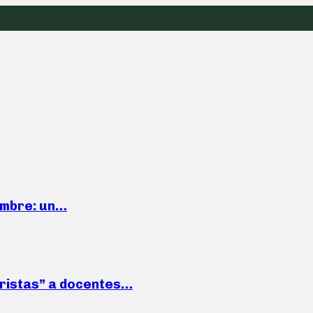
iembre: un…
roristas” a docentes…