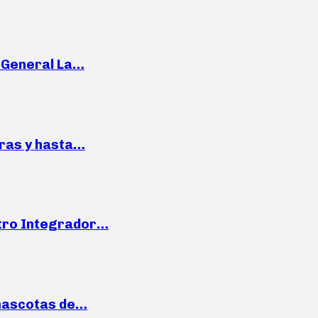
e General La…
pras y hasta…
ntro Integrador…
mascotas de…