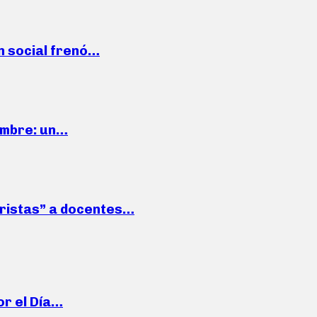
n social frenó…
iembre: un…
roristas” a docentes…
or el Día…