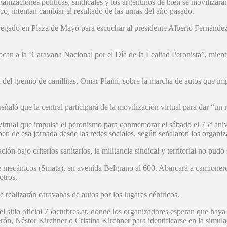
nizaciones políticas, sindicales y los argentinos de bien se movilizarán 
o, intentan cambiar el resultado de las urnas del año pasado.
gado en Plaza de Mayo para escuchar al presidente Alberto Fernández y
an a la ‘Caravana Nacional por el Día de la Lealtad Peronista”, mientras
al del gremio de canillitas, Omar Plaini, sobre la marcha de autos que 
ñaló que la central participará de la movilización virtual para dar “un r
virtual que impulsa el peronismo para conmemorar el sábado el 75° anive
en de esa jornada desde las redes sociales, según señalaron los organiz
ión bajo criterios sanitarios, la militancia sindical y territorial no pudo
e mecánicos (Smata), en avenida Belgrano al 600. Abarcará a camioneros
otros.
realizarán caravanas de autos por los lugares céntricos.
 del sitio oficial 75octubres.ar, donde los organizadores esperan que ha
rón, Néstor Kirchner o Cristina Kirchner para identificarse en la simu