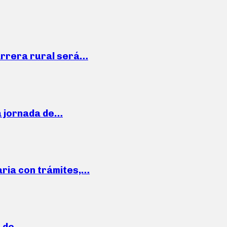
arrera rural será…
a jornada de…
aria con trámites,…
a de…