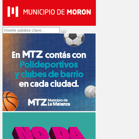
Search
Search
for: