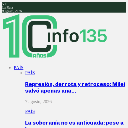
5
C
La Plata
9 agosto, 2026
Facebook
Twitter
Instagram
Youtube
PAÍS
PAÍS
Represión, derrota y retroceso: Milei
salvó apenas una…
7 agosto, 2026
PAÍS
La soberanía no es anticuada: pese a