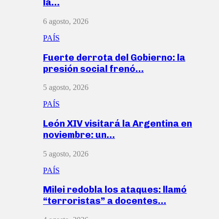
la…
6 agosto, 2026
PAÍS
Fuerte derrota del Gobierno: la
presión social frenó…
5 agosto, 2026
PAÍS
León XIV visitará la Argentina en
noviembre: un…
5 agosto, 2026
PAÍS
Milei redobla los ataques: llamó
“terroristas” a docentes…