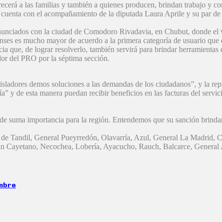
rá a las familias y también a quienes producen, brindan trabajo y conf
 cuenta con el acompañamiento de la diputada Laura Aprile y su par de 
 enunciados con la ciudad de Comodoro Rivadavia, en Chubut, donde el 
enses es mucho mayor de acuerdo a la primera categoría de usuario qu
ia que, de lograr resolverlo, también servirá para brindar herramientas
dor del PRO por la séptima sección.
isladores demos soluciones a las demandas de los ciudadanos”, y la repr
” y de esta manera puedan recibir beneficios en las facturas del servici
de suma importancia para la región. Entendemos que su sanción brindará
idos de Tandil, General Pueyrredón, Olavarría, Azul, General La Madrid
an Cayetano, Necochea, Lobería, Ayacucho, Rauch, Balcarce, General 
embre