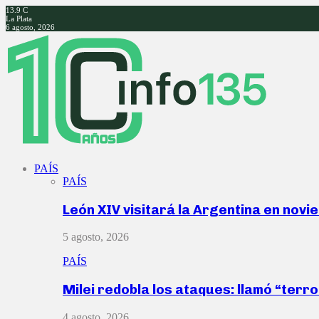
13.9
C
La Plata
6 agosto, 2026
Facebook
Twitter
Instagram
Youtube
PAÍS
PAÍS
León XIV visitará la Argentina en nov
5 agosto, 2026
PAÍS
Milei redobla los ataques: llamó “ter
4 agosto, 2026