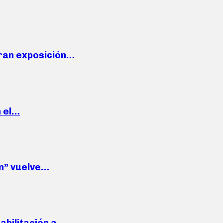
ran exposición…
n el…
wn” vuelve…
habilitación a…