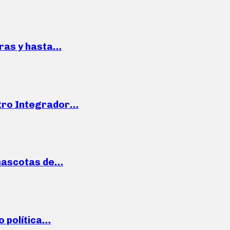
pras y hasta…
ntro Integrador…
mascotas de…
o política…