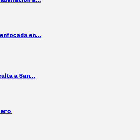
a enfocada en…
culta a San…
mero