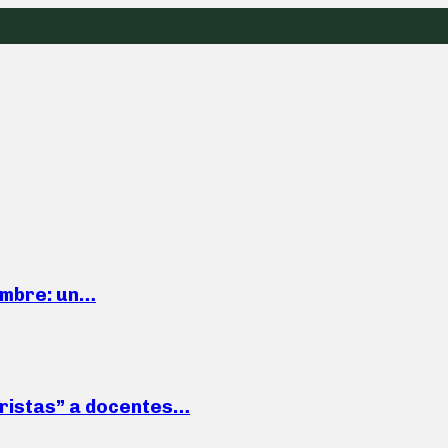
iembre: un…
roristas” a docentes…