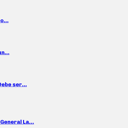
cto…
 un…
“Debe ser…
e General La…