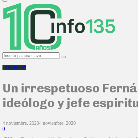
Primary
Menu
Search
Search
for:
"SIN RED"
Un irrespetuoso Fernán
ideólogo y jefe espiri
4 noviembre, 2020
4 noviembre, 2020
0