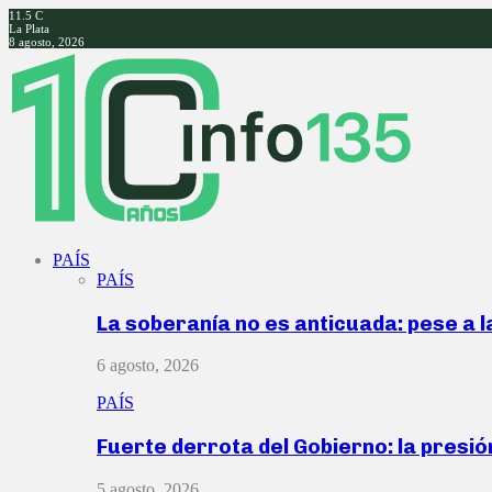
11.5
C
La Plata
8 agosto, 2026
Facebook
Twitter
Instagram
Youtube
PAÍS
PAÍS
La soberanía no es anticuada: pese a 
6 agosto, 2026
PAÍS
Fuerte derrota del Gobierno: la presió
5 agosto, 2026