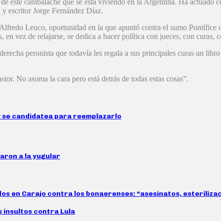
al de este cambalache que se está viviendo en la Argentina. Ha actuado 
ta y escritor Jorge Fernández Díaz.
Alfredo Leuco, oportunidad en la que apuntó contra el sumo Pontífice 
, en vez de relajarse, se dedica a hacer política con jueces, con curas,
recha peronista que todavía les regala a sus principales curas un libro
stor. No asoma la cara pero está detrás de todas estas cosas”.
e y se candidatea para reemplazarlo
taron a la yugular
idos en Carajo contra los bonaerenses: “asesinatos, esteriliz
s insultos contra Lula