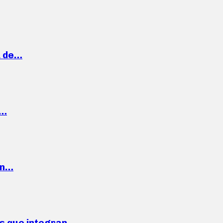
a de…
,…
ón…
ses que integran…