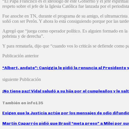
“El Papa Francisco es el ideólogo de este Gobierno y el jefe espiritu
respeto sobre el jefe de la Iglesia Católica fue lanzada por el periodis
Fue anoche en TN, durante el programa de su amigo, el ultramacrista 
soñó con ser Perón. Y ahora lo está consiguiendo porque por las tardes
Agregó que “juega como operador político. Es alguien formado en la de
pobrista y de derecha”.
Y para rematarla, dijo que “cuando vos lo criticás se defiende como pa
Publicación anterior
“Albert, andate”: Caniggia le pidió la renuncia al President
siguiente Publicación
¡No tiene paz! Vidal saludó a su hija por el cumpleaños y le sal
También en info135
Exigen que la Justicia actúe por los mensajes de odio difund
Martín Caparrós pidió que Brasil “meta preso” a Milei por su