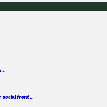
la…
n social frenó…