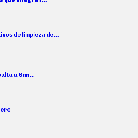
ivos de limpieza de…
culta a San…
mero