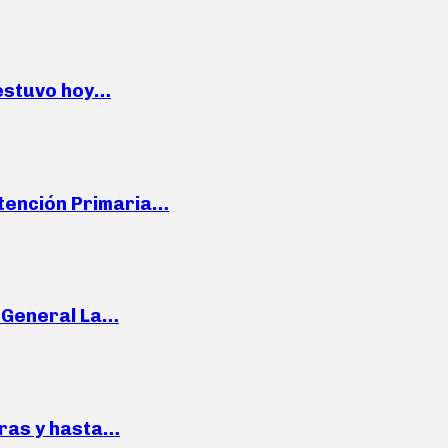
 estuvo hoy…
Atención Primaria…
e General La…
pras y hasta…