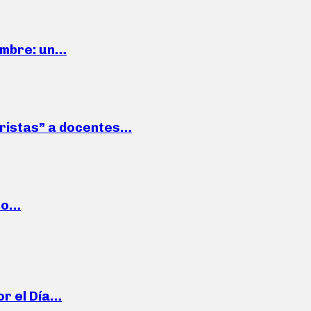
iembre: un…
roristas” a docentes…
cto…
or el Día…