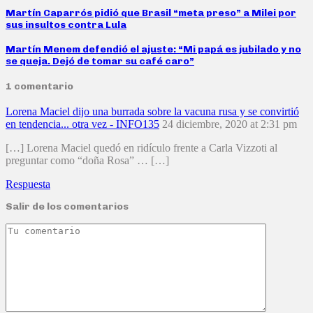
Martín Caparrós pidió que Brasil “meta preso” a Milei por
sus insultos contra Lula
Martín Menem defendió el ajuste: “Mi papá es jubilado y no
se queja. Dejó de tomar su café caro”
1 comentario
Lorena Maciel dijo una burrada sobre la vacuna rusa y se convirtió
en tendencia... otra vez - INFO135
24 diciembre, 2020 at 2:31 pm
[…] Lorena Maciel quedó en ridículo frente a Carla Vizzoti al
preguntar como “doña Rosa” … […]
Respuesta
Salir de los comentarios