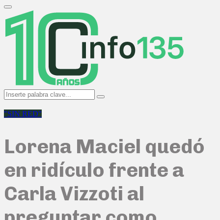
Search
for:
Primary
Menu
Search
Search
for:
"SIN RED"
Lorena Maciel quedó
en ridículo frente a
Carla Vizzoti al
preguntar como