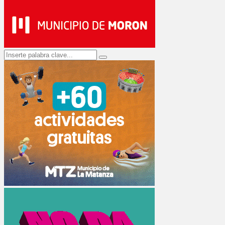
Search
Search
for: