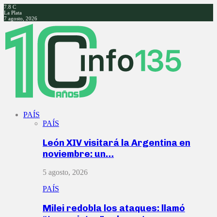
7.8
C
La Plata
7 agosto, 2026
Facebook
Twitter
Instagram
Youtube
PAÍS
PAÍS
León XIV visitará la Argentina en
noviembre: un…
5 agosto, 2026
PAÍS
Milei redobla los ataques: llamó