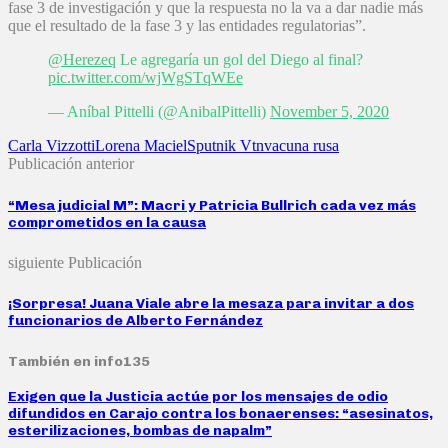
fase 3 de investigación y que la respuesta no la va a dar nadie más
que el resultado de la fase 3 y las entidades regulatorias”.
@Herezeq
Le agregaría un gol del Diego al final?
pic.twitter.com/wjWgSTqWEe
— Aníbal Pittelli (@AnibalPittelli)
November 5, 2020
Carla Vizzotti
Lorena Maciel
Sputnik V
tn
vacuna rusa
Publicación anterior
“Mesa judicial M”: Macri y Patricia Bullrich cada vez más
comprometidos en la causa
siguiente Publicación
¡Sorpresa! Juana Viale abre la mesaza para invitar a dos
funcionarios de Alberto Fernández
También en info135
Exigen que la Justicia actúe por los mensajes de odio
difundidos en Carajo contra los bonaerenses: “asesinatos,
esterilizaciones, bombas de napalm”