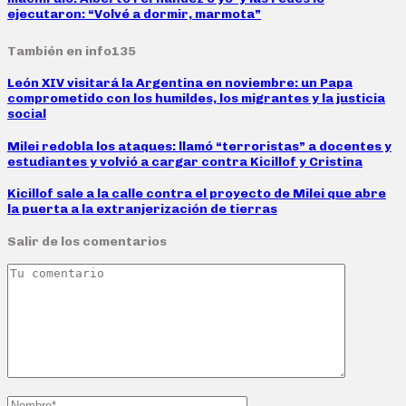
ejecutaron: “Volvé a dormir, marmota”
También en info135
León XIV visitará la Argentina en noviembre: un Papa
comprometido con los humildes, los migrantes y la justicia
social
Milei redobla los ataques: llamó “terroristas” a docentes y
estudiantes y volvió a cargar contra Kicillof y Cristina
Kicillof sale a la calle contra el proyecto de Milei que abre
la puerta a la extranjerización de tierras
Salir de los comentarios