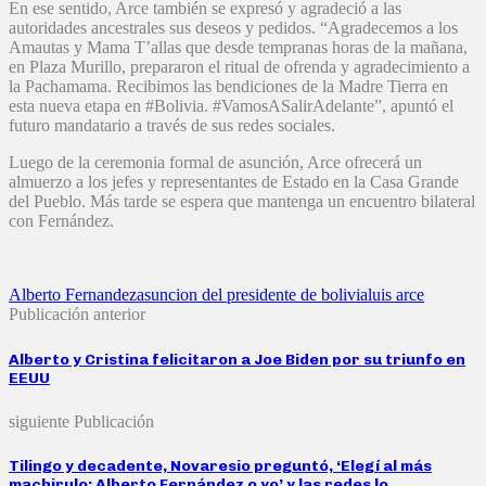
En ese sentido, Arce también se expresó y agradeció a las
autoridades ancestrales sus deseos y pedidos. “Agradecemos a los
Amautas y Mama T’allas que desde tempranas horas de la mañana,
en Plaza Murillo, prepararon el ritual de ofrenda y agradecimiento a
la Pachamama. Recibimos las bendiciones de la Madre Tierra en
esta nueva etapa en #Bolivia. #VamosASalirAdelante”, apuntó el
futuro mandatario a través de sus redes sociales.
Luego de la ceremonia formal de asunción, Arce ofrecerá un
almuerzo a los jefes y representantes de Estado en la Casa Grande
del Pueblo. Más tarde se espera que mantenga un encuentro bilateral
con Fernández.
Alberto Fernandez
asuncion del presidente de bolivia
luis arce
Publicación anterior
Alberto y Cristina felicitaron a Joe Biden por su triunfo en
EEUU
siguiente Publicación
Tilingo y decadente, Novaresio preguntó, ‘Elegí al más
machirulo: Alberto Fernández o yo’ y las redes lo