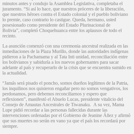
minutos antes y condujo la Asamblea Legislativa, completaba el
juramento. “Si así lo hace, que nuestros próceres de la liberación,
que nuestros héroes contra el Estado colonial y el pueblo boliviano
lo premie, caso contrario lo castigue. Queda, hermano, usted
posesionado como presidente del Estado Plurinacional de
Bolivia”, completó Choquehuanca entre los aplausos de todo el
recinto.
La asunción comenzó con una ceremonia ancestral realizada en las
inmediaciones de la Plaza Murillo, donde las autoridades indígenas
pidieron a la Pachamama y al Tata Inti unidad, reconciliación entre
los bolivianos y sabiduría a los nuevos gobernantes para sacar
adelante al país y recuperarlo de la crisis que se encuentra sumido en
la actualidad.
“Jamás será pisado el poncho, somos dueños legítimos de la Patria,
los inquilinos nos quisieron engañar pero no somos vengativos, los
perdonamos, pero debemos reconciliarnos y espero que
reflexionen”, manifestó el Abuelo Lucas, presidente vitalicio del
Consejo de Amautas Ancestrales de Tiwanaku. A su vez, Mama
Lupe pidió recordar a las personas fallecidas durante las
intervenciones ordenadas por el Gobierno de Jeanine Áñez y afirmó
que sus muertes no serán en vano ya que el país los recordará por
siempre.