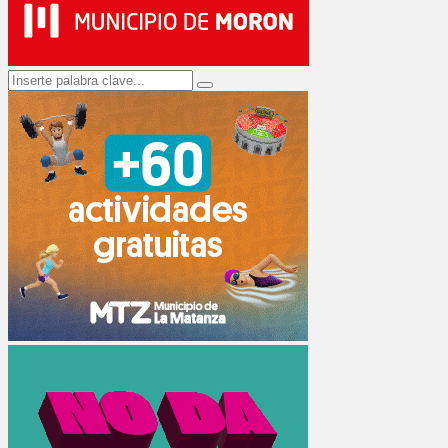
Search
Search
for: