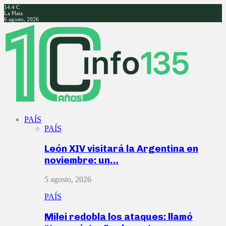
14.4
C
La Plata
6 agosto, 2026
Facebook
Twitter
Instagram
Youtube
PAÍS
PAÍS
León XIV visitará la Argentina en
noviembre: un…
5 agosto, 2026
PAÍS
Milei redobla los ataques: llamó