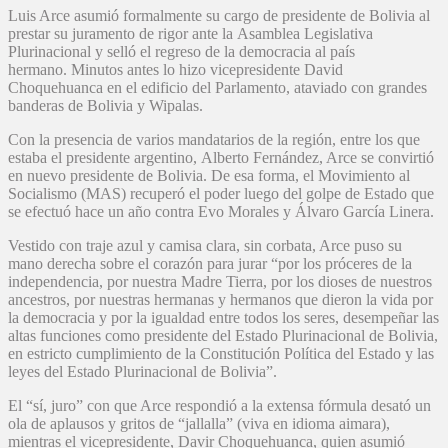
Luis Arce asumió formalmente su cargo de presidente de Bolivia al
prestar su juramento de rigor ante la Asamblea Legislativa
Plurinacional y selló el regreso de la democracia al país
hermano. Minutos antes lo hizo vicepresidente David
Choquehuanca en el edificio del Parlamento, ataviado con grandes
banderas de Bolivia y Wipalas.
Con la presencia de varios mandatarios de la región, entre los que
estaba el presidente argentino, Alberto Fernández, Arce se convirtió
en nuevo presidente de Bolivia. De esa forma, el Movimiento al
Socialismo (MAS) recuperó el poder luego del golpe de Estado que
se efectuó hace un año contra Evo Morales y Álvaro García Linera.
Vestido con traje azul y camisa clara, sin corbata, Arce puso su
mano derecha sobre el corazón para jurar “por los próceres de la
independencia, por nuestra Madre Tierra, por los dioses de nuestros
ancestros, por nuestras hermanas y hermanos que dieron la vida por
la democracia y por la igualdad entre todos los seres, desempeñar las
altas funciones como presidente del Estado Plurinacional de Bolivia,
en estricto cumplimiento de la Constitución Política del Estado y las
leyes del Estado Plurinacional de Bolivia”.
El “sí, juro” con que Arce respondió a la extensa fórmula desató un
ola de aplausos y gritos de “jallalla” (viva en idioma aimara),
mientras el vicepresidente, Davir Choquehuanca, quien asumió