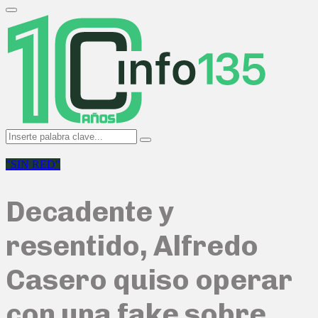
Search
for:
Primary
Menu
Search
Search
for:
"SIN RED"
Decadente y
resentido, Alfredo
Casero quiso operar
con una fake sobre