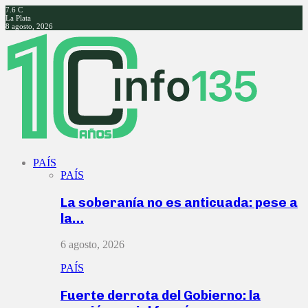
7.6
C
La Plata
8 agosto, 2026
Facebook
Twitter
Instagram
Youtube
PAÍS
PAÍS
La soberanía no es anticuada: pese a
la…
6 agosto, 2026
PAÍS
Fuerte derrota del Gobierno: la