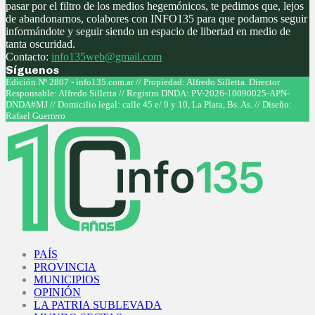
pasar por el filtro de los medios hegemónicos, te pedimos que, lejos
de abandonarnos, colabores con INFO135 para que podamos seguir
informándote y seguir siendo un espacio de libertad en medio de
tanta oscuridad.
Contacto:
info135web@gmail.com
Síguenos
Facebook
Twitter
Instagram
Youtube
Edición Nº 2807 - info135.com.ar // Propiedad: Alfredo Silletta. Director
Responsable: Alfredo Silletta // Registro DNDA: PV-2026-10090025-APN-
DNDA#MJ // Domicilio legal: calle 45 e/ 9 y 10, La Plata, Bs. As. // Diseño:
Rafael Guerrero
Facebook
Twitter
Instagram
Youtube
PAÍS
PROVINCIA
MUNICIPIOS
OPINIÓN
LA PATRIA SUBLEVADA