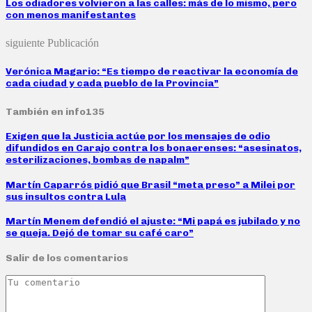
Los odiadores volvieron a las calles: más de lo mismo, pero
con menos manifestantes
siguiente Publicación
Verónica Magario: “Es tiempo de reactivar la economía de
cada ciudad y cada pueblo de la Provincia”
También en info135
Exigen que la Justicia actúe por los mensajes de odio
difundidos en Carajo contra los bonaerenses: “asesinatos,
esterilizaciones, bombas de napalm”
Martín Caparrós pidió que Brasil “meta preso” a Milei por
sus insultos contra Lula
Martín Menem defendió el ajuste: “Mi papá es jubilado y no
se queja. Dejó de tomar su café caro”
Salir de los comentarios