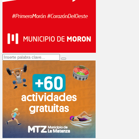
Search
Search
for: