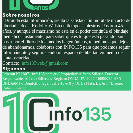
Sobre nosotros
"Difunda esta información, sienta la satisfacción moral de un acto de
libertad”, decía Rodolfo Walsh en tiempos siniestros. Pasaron 45
años, y aunque el macrismo no este en el poder continúa el blindaje
mediático. Justamente, para saber qué es lo que está pasando, sin
pasar por el filtro de los medios hegemónicos, te pedimos que, lejos
de abandonarnos, colabores con INFO135 para que podamos seguir
informándote y seguir siendo un espacio de libertad en medio de
tanta oscuridad.
Contacto:
info135web@gmail.com
Síguenos
Facebook
Twitter
Instagram
Youtube
Edición Nº 2807 - info135.com.ar // Propiedad: Alfredo Silletta. Director
Responsable: Alfredo Silletta // Registro DNDA: PV-2026-10090025-APN-
DNDA#MJ // Domicilio legal: calle 45 e/ 9 y 10, La Plata, Bs. As. // Diseño:
Rafael Guerrero