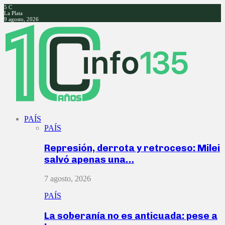
5
C
La Plata
9 agosto, 2026
Facebook
Twitter
Instagram
Youtube
PAÍS
PAÍS
Represión, derrota y retroceso: Milei
salvó apenas una…
7 agosto, 2026
PAÍS
La soberanía no es anticuada: pese a