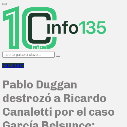
Search
for:
Primary
Menu
Search
Search
for:
"SIN RED"
Pablo Duggan
destrozó a Ricardo
Canaletti por el caso
García Belsunce: