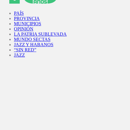
Facebook
Twitter
Instagram
Youtube
PAÍS
PROVINCIA
MUNICIPIOS
OPINIÓN
LA PATRIA SUBLEVADA
MUNDO SECTAS
JAZZ Y HABANOS
“SIN RED”
JAZZ