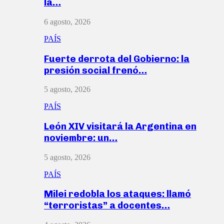
la…
6 agosto, 2026
PAÍS
Fuerte derrota del Gobierno: la
presión social frenó…
5 agosto, 2026
PAÍS
León XIV visitará la Argentina en
noviembre: un…
5 agosto, 2026
PAÍS
Milei redobla los ataques: llamó
“terroristas” a docentes…