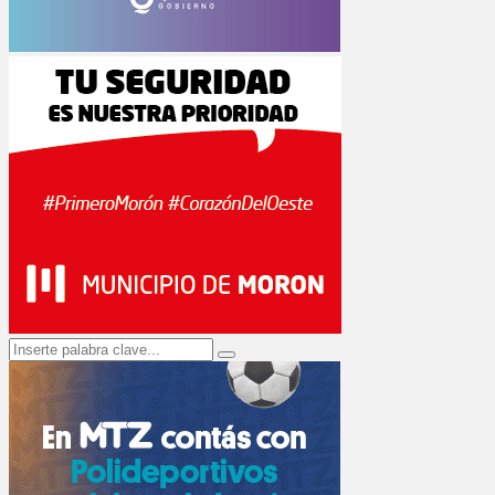
Search
Search
for: