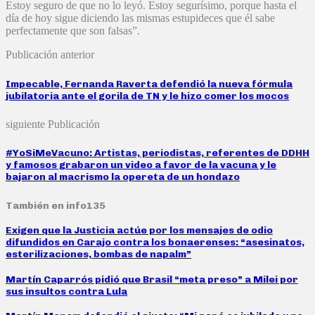
Estoy seguro de que no lo leyó. Estoy segurísimo, porque hasta el
día de hoy sigue diciendo las mismas estupideces que él sabe
perfectamente que son falsas”.
Publicación anterior
Impecable, Fernanda Raverta defendió la nueva fórmula
jubilatoria ante el gorila de TN y le hizo comer los mocos
siguiente Publicación
#YoSiMeVacuno: Artistas, periodistas, referentes de DDHH
y famosos grabaron un video a favor de la vacuna y le
bajaron al macrismo la opereta de un hondazo
También en info135
Exigen que la Justicia actúe por los mensajes de odio
difundidos en Carajo contra los bonaerenses: “asesinatos,
esterilizaciones, bombas de napalm”
Martín Caparrós pidió que Brasil “meta preso” a Milei por
sus insultos contra Lula