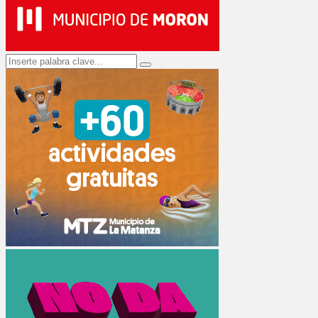
Search
Search
for: