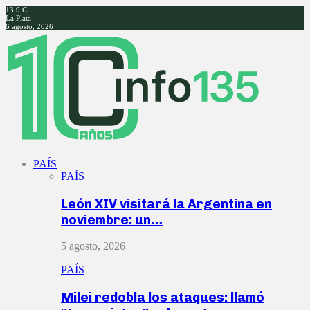
13.9
C
La Plata
6 agosto, 2026
Facebook
Twitter
Instagram
Youtube
PAÍS
PAÍS
León XIV visitará la Argentina en
noviembre: un…
5 agosto, 2026
PAÍS
Milei redobla los ataques: llamó