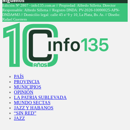
Síguenos
Facebook
Twitter
Instagram
Youtube
Edición Nº 2807 - info135.com.ar // Propiedad: Alfredo Silletta. Director
Responsable: Alfredo Silletta // Registro DNDA: PV-2026-10090025-APN-
DNDA#MJ // Domicilio legal: calle 45 e/ 9 y 10, La Plata, Bs. As. // Diseño:
Rafael Guerrero
Facebook
Twitter
Instagram
Youtube
PAÍS
PROVINCIA
MUNICIPIOS
OPINIÓN
LA PATRIA SUBLEVADA
MUNDO SECTAS
JAZZ Y HABANOS
“SIN RED”
JAZZ