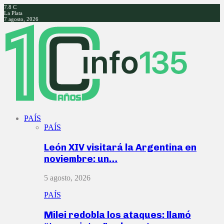
7.8
C
La Plata
7 agosto, 2026
Facebook
Twitter
Instagram
Youtube
PAÍS
PAÍS
León XIV visitará la Argentina en
noviembre: un…
5 agosto, 2026
PAÍS
Milei redobla los ataques: llamó