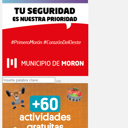
Search
Search
for: