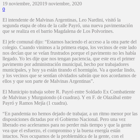
19 noviembre, 2020
19 noviembre, 2020
0
El intendente de Malvinas Argentinas, Leo Nardini, visitó la
segunda etapa de obra de la calle Payró, una nueva pavimentación
que se realiza en el barrio Magdalena de Los Polvorines.
El jefe comunal dijo: “Estamos haciendo el acceso a la otra parte del
colegio. Cuando vinimos a la primera etapa, los vecinos de este lado
nos decían que se veían frustrados porque el pavimento no les había
llegado. Yo les dije que nos tengan paciencia, que este era el primer
pavimento por administración municipal, hecho por trabajadores
municipales, y hoy ya están tirando el hormigón. Va a quedar lindo,
y los vecinos que se sentían olvidados sabrán que nos acordamos de
ellos y que son parte de Malvinas Argentinas”.
El Municipio trabaja sobre R. Payró entre Soldado Ex Combatiente
de Malvinas y Murguiondo (4 cuadras). Y en F. de Olazábal entre
Payró y Ramos Mejía (1 cuadra).
“En pandemia no hemos dejado de trabajar, a un ritmo menor por las
disposiciones dictadas por el Gobierno Nacional. Pero una vez
liberado eso aceleramos para no perder más tiempo y que la gente
vea que el esfuerzo, el compromiso y la buena energía están
intactos. Nos ocupamos de la problemática de la gente, con el