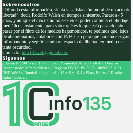
Sobre nosotros
"Difunda esta información, sienta la satisfacción moral de un acto de
libertad”, decía Rodolfo Walsh en tiempos siniestros. Pasaron 45
años, y aunque el macrismo no este en el poder continúa el blindaje
mediático. Justamente, para saber qué es lo que está pasando, sin
pasar por el filtro de los medios hegemónicos, te pedimos que, lejos
de abandonarnos, colabores con INFO135 para que podamos seguir
informándote y seguir siendo un espacio de libertad en medio de
tanta oscuridad.
Contacto:
info135web@gmail.com
Síguenos
Facebook
Twitter
Instagram
Youtube
Edición Nº 2807 - info135.com.ar // Propiedad: Alfredo Silletta. Director
Responsable: Alfredo Silletta // Registro DNDA: PV-2026-10090025-APN-
DNDA#MJ // Domicilio legal: calle 45 e/ 9 y 10, La Plata, Bs. As. // Diseño:
Rafael Guerrero
Facebook
Twitter
Instagram
Youtube