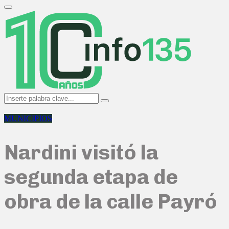
Search
for:
Primary
Menu
Search
Search
for:
MUNICIPIOS
Nardini visitó la
segunda etapa de
obra de la calle Payró