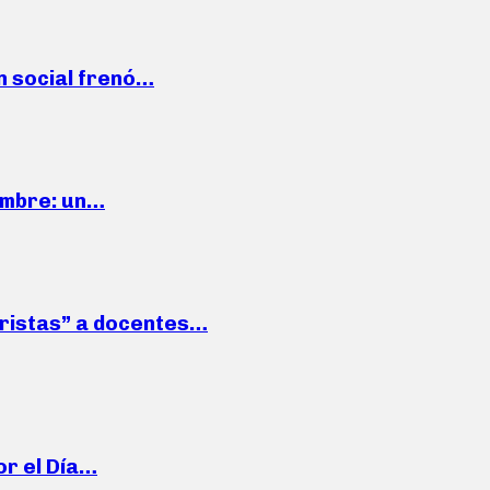
n social frenó…
iembre: un…
roristas” a docentes…
or el Día…