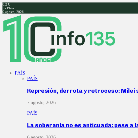
8.2
C
La Plata
9 agosto, 2026
Facebook
Twitter
Instagram
Youtube
PAÍS
PAÍS
Represión, derrota y retroceso: Milei
7 agosto, 2026
PAÍS
La soberanía no es anticuada: pese a 
6 agosto, 2026