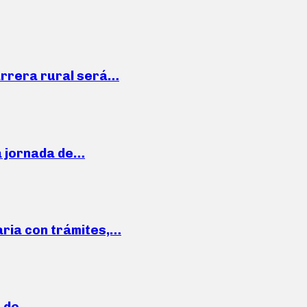
arrera rural será…
a jornada de…
aria con trámites,…
a de…