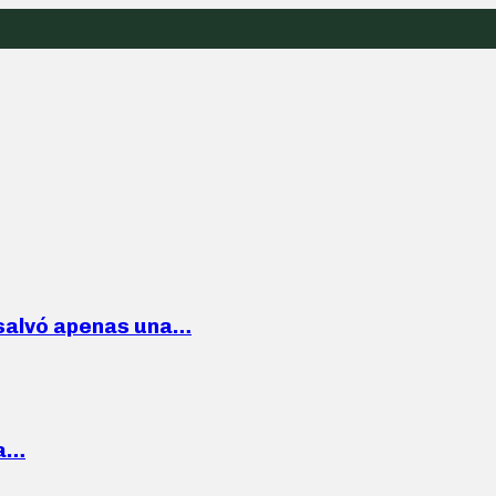
 salvó apenas una…
la…