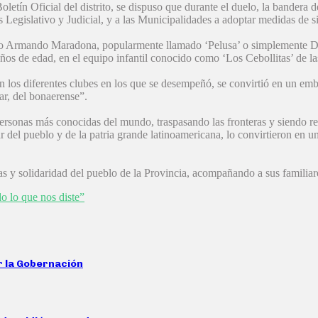
oletín Oficial del distrito, se dispuso que durante el duelo, la bandera
 Legislativo y Judicial, y a las Municipalidades a adoptar medidas de sim
go Armando Maradona, popularmente llamado ‘Pelusa’ o simplemente Dieg
ños de edad, en el equipo infantil conocido como ‘Los Cebollitas’ de las
n los diferentes clubes en los que se desempeñó, se convirtió en un em
ar, del bonaerense”.
as personas más conocidas del mundo, traspasando las fronteras y siend
el pueblo y de la patria grande latinoamericana, lo convirtieron en un 
s y solidaridad del pueblo de la Provincia, acompañando a sus familiare
do lo que nos diste”
or la Gobernación