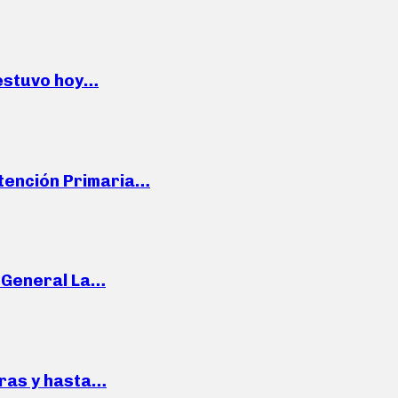
 estuvo hoy…
Atención Primaria…
e General La…
pras y hasta…