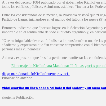
A través del decreto 1084 publicado por el gobernador Kicillof en el B
todos los edificios públicos. Asimismo, establece “invitar a los Poderes
Entre los considerandos de la medida, la Provincia destacó que “Die
Partido de Lanús, iniciándose en el mundo del fútbol a los nueve (9) a
Entonces, indicaron que “por sus logros en la Selección Argentina y e
imborrable en el sentimiento de todo el pueblo argentino y, en particul
“Que su inigualable destreza futbolística lo transformó en una de l
añadieron y expresaron que “su constante compromiso con el bienestar d
personas más vulnerables”.
Además, expresaron que “resulta pertinente manifestar las condolencia
El mensaje de Kicillof para Maradona: “Infinitas gracias por to
diego maradona
duelo
Kicillof
muerte
provincia
Publicación anterior
Vidal escribe un libro sobre “el lado B del poder” y su paso p
siguiente Publicación