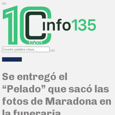
Search
for:
Primary
Menu
Search
Search
for:
"SIN RED"
Se entregó el
“Pelado” que sacó las
fotos de Maradona en
la funeraria