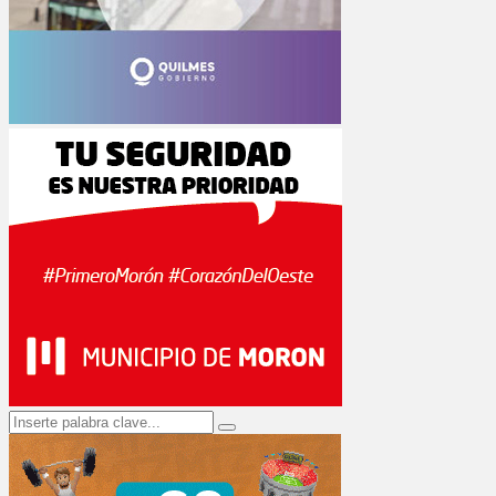
Search
Search
for: