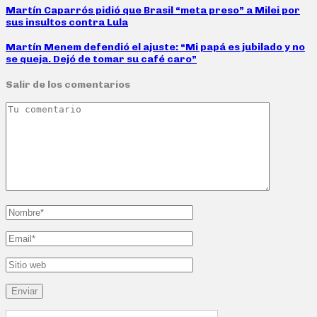
Martín Caparrós pidió que Brasil “meta preso” a Milei por
sus insultos contra Lula
Martín Menem defendió el ajuste: “Mi papá es jubilado y no
se queja. Dejó de tomar su café caro”
Salir de los comentarios