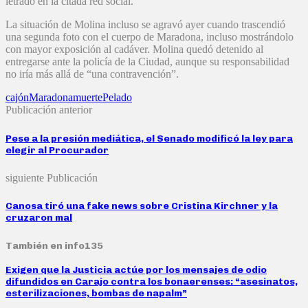
letrado en la citada red social.
La situación de Molina incluso se agravó ayer cuando trascendió
una segunda foto con el cuerpo de Maradona, incluso mostrándolo
con mayor exposición al cadáver. Molina quedó detenido al
entregarse ante la policía de la Ciudad, aunque su responsabilidad
no iría más allá de “una contravención”.
cajón
Maradona
muerte
Pelado
Publicación anterior
Pese a la presión mediática, el Senado modificó la ley para
elegir al Procurador
siguiente Publicación
Canosa tiró una fake news sobre Cristina Kirchner y la
cruzaron mal
También en info135
Exigen que la Justicia actúe por los mensajes de odio
difundidos en Carajo contra los bonaerenses: “asesinatos,
esterilizaciones, bombas de napalm”