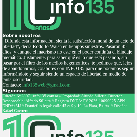
Sobre nosotros
"Difunda esta información, sienta la satisfacción moral de un acto de
libertad”, decía Rodolfo Walsh en tiempos siniestros. Pasaron 45
años, y aunque el macrismo no este en el poder continúa el blindaje
mediático. Justamente, para saber qué es lo que está pasando, sin
pasar por el filtro de los medios hegemónicos, te pedimos que, lejos
de abandonarnos, colabores con INFO135 para que podamos seguir
informándote y seguir siendo un espacio de libertad en medio de
tanta oscuridad.
Contacto:
info135web@gmail.com
Síguenos
Facebook
Twitter
Instagram
Youtube
Edición Nº 2807 - info135.com.ar // Propiedad: Alfredo Silletta. Director
Responsable: Alfredo Silletta // Registro DNDA: PV-2026-10090025-APN-
DNDA#MJ // Domicilio legal: calle 45 e/ 9 y 10, La Plata, Bs. As. // Diseño:
Rafael Guerrero