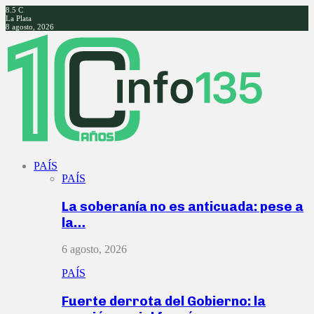
8.5
C
La Plata
8 agosto, 2026
Facebook
Twitter
Instagram
Youtube
PAÍS
PAÍS
La soberanía no es anticuada: pese a
la…
6 agosto, 2026
PAÍS
Fuerte derrota del Gobierno: la