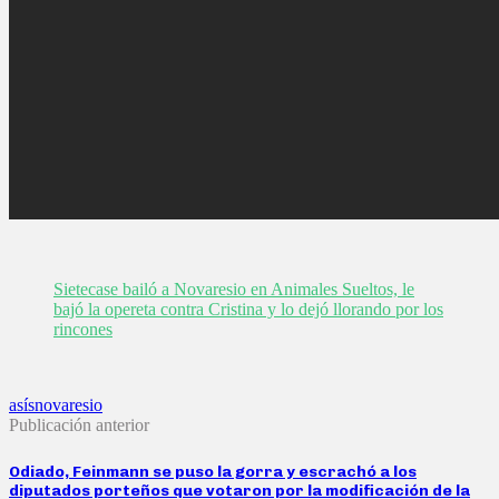
Sietecase bailó a Novaresio en Animales Sueltos, le
bajó la opereta contra Cristina y lo dejó llorando por los
rincones
asís
novaresio
Publicación anterior
Odiado, Feinmann se puso la gorra y escrachó a los
diputados porteños que votaron por la modificación de la