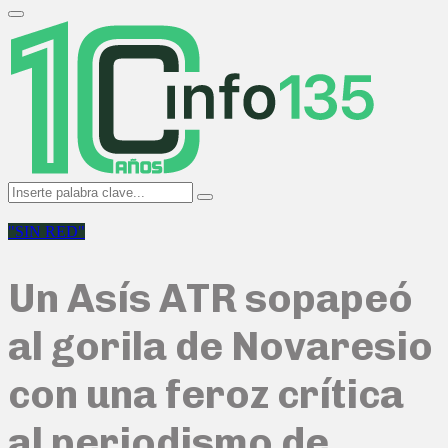
Search
for:
Primary
Menu
Search
Search
for:
"SIN RED"
Un Asís ATR sopapeó
al gorila de Novaresio
con una feroz crítica
al periodismo de