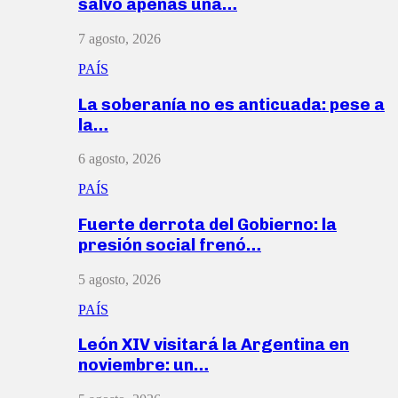
salvó apenas una…
7 agosto, 2026
PAÍS
La soberanía no es anticuada: pese a
la…
6 agosto, 2026
PAÍS
Fuerte derrota del Gobierno: la
presión social frenó…
5 agosto, 2026
PAÍS
León XIV visitará la Argentina en
noviembre: un…