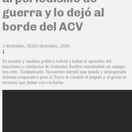
guerra y lo dejó al
borde del ACV
3 diciembre, 2020
3 diciembre, 2020
1
El escritor y analista político volvió a bailar al operador del
macrismo y conductor de Animales Sueltos asestándole un sopapo
tras otro. Tambaleante, Novaresio intentó una tímida y desesperada
defensa corporativa pero el Turco le cambió el ángulo y al gorila lo
tuvieron que juntar con cucharita