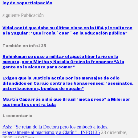
ley de coparticipación
siguiente Publicación
Vidal contó que daba su última clase en la UBA y le saltaron
a la yugular: “Que ironía ´caer´ en la educación pública”
También en info135
Sehinkman se puso a militar el ajuste libertario en la
mesaza, pero Mirtha y Natalia Oreiro lo frenaron: “A la
gente no le alcanza para comer”
Exigen que la Justicia actúe por los mensajes de odio
difundidos en Carajo contra los bonaerenses: “asesinatos,
esterilizaciones, bombas de napalm”
Martín Caparrós pidió que Brasil “meta preso” a Milei por
sus insultos contra Lula
1 comentario
Asís: “Se reían de la Doctora pero los embocó a todos,
especialmente al macrismo y a Clarín” - INFO135
23 diciembre,
2020 at 9:37 am