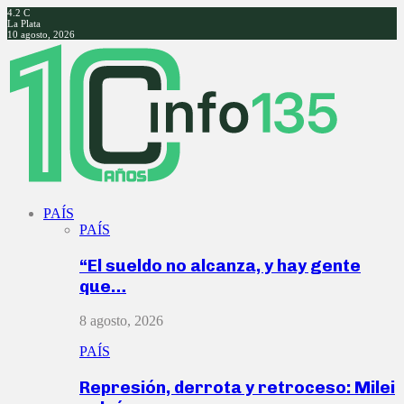
4.2
C
La Plata
10 agosto, 2026
Facebook
Twitter
Instagram
Youtube
PAÍS
PAÍS
“El sueldo no alcanza, y hay gente
que…
8 agosto, 2026
PAÍS
Represión, derrota y retroceso: Milei