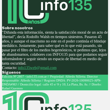
Sobre nosotros
"Difunda esta información, sienta la satisfacción moral de un acto de
libertad”, decía Rodolfo Walsh en tiempos siniestros. Pasaron 45
años, y aunque el macrismo no este en el poder continúa el blindaje
mediático. Justamente, para saber qué es lo que está pasando, sin
pasar por el filtro de los medios hegemónicos, te pedimos que, lejos
de abandonarnos, colabores con INFO135 para que podamos seguir
informándote y seguir siendo un espacio de libertad en medio de
tanta oscuridad.
Contacto:
info135web@gmail.com
Síguenos
Facebook
Twitter
Instagram
Youtube
Edición Nº 2807 - info135.com.ar // Propiedad: Alfredo Silletta. Director
Responsable: Alfredo Silletta // Registro DNDA: PV-2026-10090025-APN-
DNDA#MJ // Domicilio legal: calle 45 e/ 9 y 10, La Plata, Bs. As. // Diseño:
Rafael Guerrero