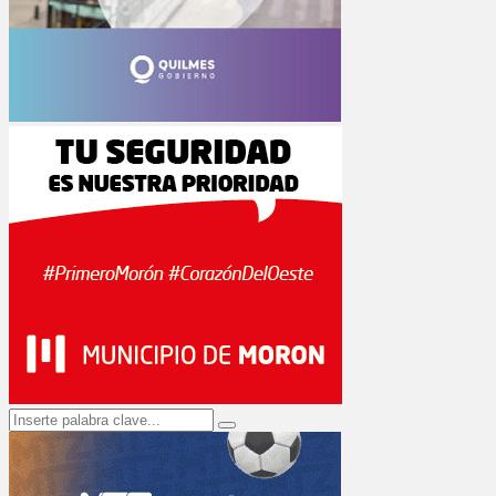
Search
Search
for: