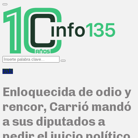
Search
for:
Primary
Menu
Search
Search
for:
PAÍS
Enloquecida de odio y
rencor, Carrió mandó
a sus diputados a
pedir el juicio político