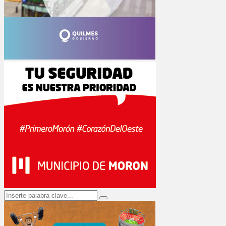
Search
Search
for: