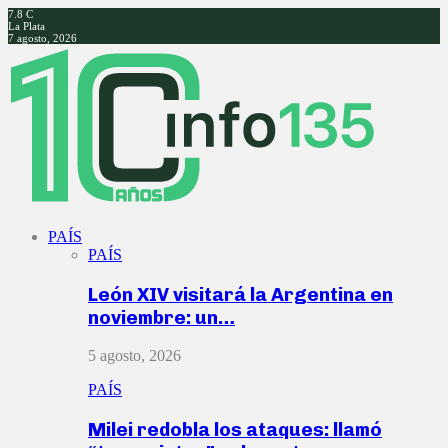
7.8
C
La Plata
7 agosto, 2026
Facebook
Twitter
Instagram
Youtube
PAÍS
PAÍS
León XIV visitará la Argentina en
noviembre: un…
5 agosto, 2026
PAÍS
Milei redobla los ataques: llamó