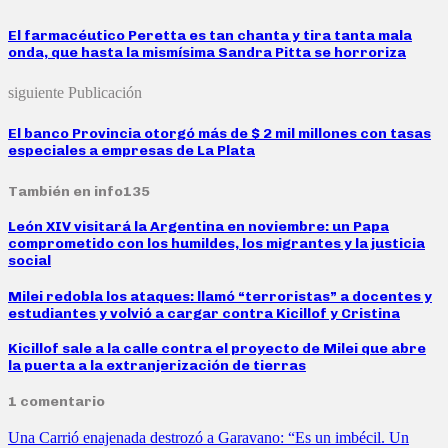
El farmacéutico Peretta es tan chanta y tira tanta mala
onda, que hasta la mismísima Sandra Pitta se horroriza
siguiente Publicación
El banco Provincia otorgó más de $ 2 mil millones con tasas
especiales a empresas de La Plata
También en info135
León XIV visitará la Argentina en noviembre: un Papa
comprometido con los humildes, los migrantes y la justicia
social
Milei redobla los ataques: llamó “terroristas” a docentes y
estudiantes y volvió a cargar contra Kicillof y Cristina
Kicillof sale a la calle contra el proyecto de Milei que abre
la puerta a la extranjerización de tierras
1 comentario
Una Carrió enajenada destrozó a Garavano: “Es un imbécil. Un