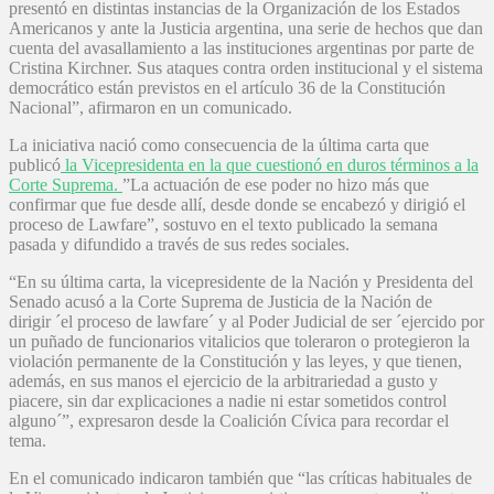
presentó en distintas instancias de la Organización de los Estados
Americanos y ante la Justicia argentina, una serie de hechos que dan
cuenta del avasallamiento a las instituciones argentinas por parte de
Cristina Kirchner. Sus ataques contra orden institucional y el sistema
democrático están previstos en el artículo 36 de la Constitución
Nacional”, afirmaron en un comunicado.
La iniciativa nació como consecuencia de la última carta que
publicó
la Vicepresidenta en la que cuestionó en duros términos a la
Corte Suprema.
”La actuación de ese poder no hizo más que
confirmar que fue desde allí, desde donde se encabezó y dirigió el
proceso de Lawfare”, sostuvo en el texto publicado la semana
pasada y difundido a través de sus redes sociales.
“En su última carta, la vicepresidente de la Nación y Presidenta del
Senado acusó a la Corte Suprema de Justicia de la Nación de
dirigir ´el proceso de lawfare´ y al Poder Judicial de ser ´ejercido por
un puñado de funcionarios vitalicios que toleraron o protegieron la
violación permanente de la Constitución y las leyes, y que tienen,
además, en sus manos el ejercicio de la arbitrariedad a gusto y
piacere, sin dar explicaciones a nadie ni estar sometidos control
alguno´”, expresaron desde la Coalición Cívica para recordar el
tema.
En el comunicado indicaron también que “las críticas habituales de