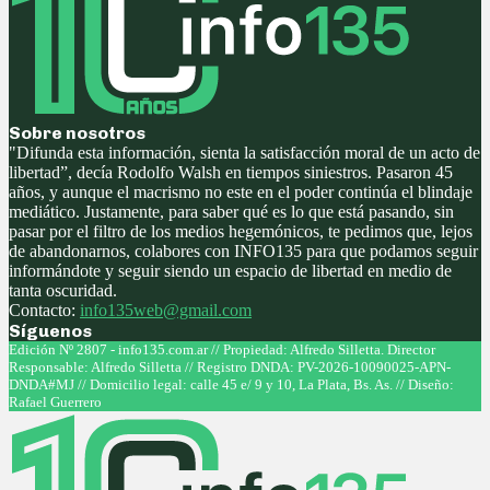
Sobre nosotros
"Difunda esta información, sienta la satisfacción moral de un acto de
libertad”, decía Rodolfo Walsh en tiempos siniestros. Pasaron 45
años, y aunque el macrismo no este en el poder continúa el blindaje
mediático. Justamente, para saber qué es lo que está pasando, sin
pasar por el filtro de los medios hegemónicos, te pedimos que, lejos
de abandonarnos, colabores con INFO135 para que podamos seguir
informándote y seguir siendo un espacio de libertad en medio de
tanta oscuridad.
Contacto:
info135web@gmail.com
Síguenos
Facebook
Twitter
Instagram
Youtube
Edición Nº 2807 - info135.com.ar // Propiedad: Alfredo Silletta. Director
Responsable: Alfredo Silletta // Registro DNDA: PV-2026-10090025-APN-
DNDA#MJ // Domicilio legal: calle 45 e/ 9 y 10, La Plata, Bs. As. // Diseño:
Rafael Guerrero