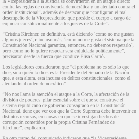
la Vicepresidenta a la Justicia se convirtieron en un ataque directo
contra las reglas de convivencia democrática y un atentado contra el
orden institucional”, además de destacar que “configuran el mal
desempeño de la Vicepresidente, que preside el cuerpo a cargo de
enjuiciar constitucionalmente a los jueces de la Corte”.
“Cristina Kirchner, en definitiva, está diciendo ´como no me gustan
algunos jueces´, e incluso más, ´como no me gusta el sistema que la
Constitución Nacional garantiza, entonces, no debemos respetarlo´,
pero como no lo quiere respetar será enjuiciada políticamente”,
precisaron desde la fuerza que conduce Elisa Carrió.
Los legisladores consideraron que “el problema no es sólo lo que
dice, sino quién lo dice: es la Presidente del Senado de la Nación
que, a esta altura, está incursa en delitos constitucionales, como el
atentando al orden democrático”.
“No nos llama la atención el ataque a la Corte, la afectación de la
división de poderes, pilar esencial sobre el que se construye el
sistema republicano de gobierno consagrado en la Constitución
Nacional, tiene que ver con que la Corte Suprema debe intervenir en
distintos recursos, en causas en que se investigan hechos de
corrupción cometidos por la propia Cristina Fernández de
Kirchner”, explicaron.
En otro tramo del comunicado indicaron que “la Vicepresidente