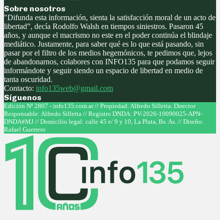
Sobre nosotros
"Difunda esta información, sienta la satisfacción moral de un acto de
libertad”, decía Rodolfo Walsh en tiempos siniestros. Pasaron 45
años, y aunque el macrismo no este en el poder continúa el blindaje
mediático. Justamente, para saber qué es lo que está pasando, sin
pasar por el filtro de los medios hegemónicos, te pedimos que, lejos
de abandonarnos, colabores con INFO135 para que podamos seguir
informándote y seguir siendo un espacio de libertad en medio de
tanta oscuridad.
Contacto:
info135web@gmail.com
Síguenos
Facebook
Twitter
Instagram
Youtube
Edición Nº 2807 - info135.com.ar // Propiedad: Alfredo Silletta. Director
Responsable: Alfredo Silletta // Registro DNDA: PV-2026-10090025-APN-
DNDA#MJ // Domicilio legal: calle 45 e/ 9 y 10, La Plata, Bs. As. // Diseño:
Rafael Guerrero
Facebook
Twitter
Instagram
Youtube