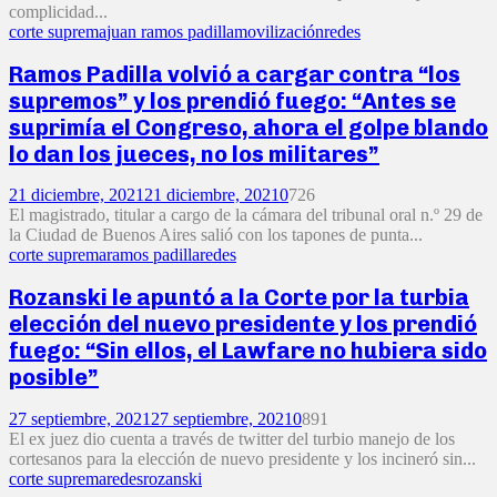
complicidad...
corte suprema
juan ramos padilla
movilización
redes
Ramos Padilla volvió a cargar contra “los
supremos” y los prendió fuego: “Antes se
suprimía el Congreso, ahora el golpe blando
lo dan los jueces, no los militares”
21 diciembre, 2021
21 diciembre, 2021
0
726
El magistrado, titular a cargo de la cámara del tribunal oral n.º 29 de
la Ciudad de Buenos Aires salió con los tapones de punta...
corte suprema
ramos padilla
redes
Rozanski le apuntó a la Corte por la turbia
elección del nuevo presidente y los prendió
fuego: “Sin ellos, el Lawfare no hubiera sido
posible”
27 septiembre, 2021
27 septiembre, 2021
0
891
El ex juez dio cuenta a través de twitter del turbio manejo de los
cortesanos para la elección de nuevo presidente y los incineró sin...
corte suprema
redes
rozanski