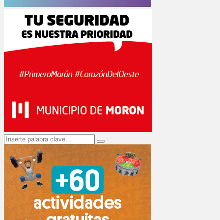
Search
Search
for: