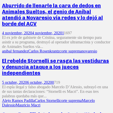
Aburrido de llenarle la cara de dedos en
Animales Sueltos, el genio de Aníbal
atendió a Novaresio vía redes y lo dejó al
borde del ACV
4 noviembre, 2020
4 noviembre, 2020
1
1697
El ex jefe de gabinete de Cristina, seguramente sin tiempo para
asistir a su programa, destruyó al operador ultramacrista y conductor
de Animales Sueltos vía...
anibal fernandez
Carlos Rosenkrantz
corte suprema
novaresio
El rebelde Stornelli se rasga las vestiduras
y denuncia ataque a los jueces
independientes
5 octubre, 2020
6 octubre, 2020
0
719
El espía ilegal y falso abogado Marcelo D’Alessio, subrayó en una
de sus tantas declaraciones: “Stornelli es Macri”. En esas tres
palabras quedaba más que...
Alejo Ramos Padilla
Carlos Stornelli
corte suprema
Marcelo
Dalessio
Mauricio Macri