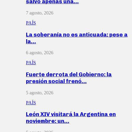
salvó apenas una…
7 agosto, 2026
PAÍS
La soberanía no es anticuada: pese a
la…
6 agosto, 2026
PAÍS
Fuerte derrota del Gobierno: la
presión social frenó…
5 agosto, 2026
PAÍS
León XIV visitará la Argentina en
noviembre: un…