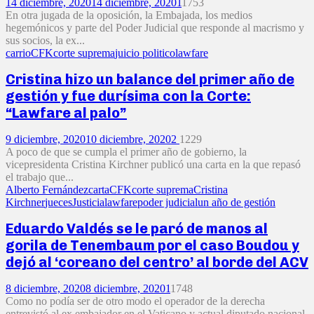
14 diciembre, 2020
14 diciembre, 2020
1
1753
En otra jugada de la oposición, la Embajada, los medios
hegemónicos y parte del Poder Judicial que responde al macrismo y
sus socios, la ex...
carrio
CFK
corte suprema
juicio politico
lawfare
Cristina hizo un balance del primer año de
gestión y fue durísima con la Corte:
“Lawfare al palo”
9 diciembre, 2020
10 diciembre, 2020
2
1229
A poco de que se cumpla el primer año de gobierno, la
vicepresidenta Cristina Kirchner publicó una carta en la que repasó
el trabajo que...
Alberto Fernández
carta
CFK
corte suprema
Cristina
Kirchner
jueces
Justicia
lawfare
poder judicial
un año de gestión
Eduardo Valdés se le paró de manos al
gorila de Tenembaum por el caso Boudou y
dejó al ‘coreano del centro’ al borde del ACV
8 diciembre, 2020
8 diciembre, 2020
1
1748
Como no podía ser de otro modo el operador de la derecha
entrevistó al ex embajador en el Vaticano y actual diputado nacional