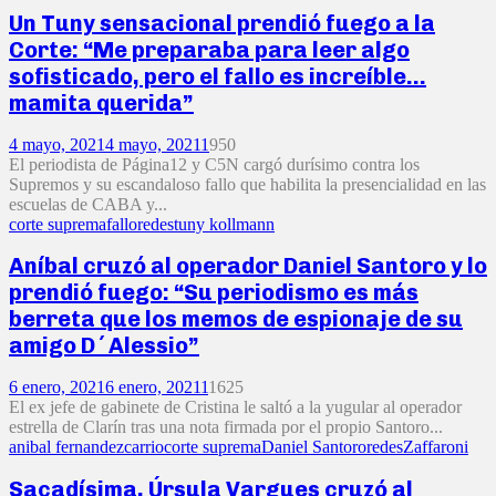
Un Tuny sensacional prendió fuego a la
Corte: “Me preparaba para leer algo
sofisticado, pero el fallo es increíble…
mamita querida”
4 mayo, 2021
4 mayo, 2021
1
950
El periodista de Página12 y C5N cargó durísimo contra los
Supremos y su escandaloso fallo que habilita la presencialidad en las
escuelas de CABA y...
corte suprema
fallo
redes
tuny kollmann
Aníbal cruzó al operador Daniel Santoro y lo
prendió fuego: “Su periodismo es más
berreta que los memos de espionaje de su
amigo D´Alessio”
6 enero, 2021
6 enero, 2021
1
1625
El ex jefe de gabinete de Cristina le saltó a la yugular al operador
estrella de Clarín tras una nota firmada por el propio Santoro...
anibal fernandez
carrio
corte suprema
Daniel Santoro
redes
Zaffaroni
Sacadísima, Úrsula Vargues cruzó al