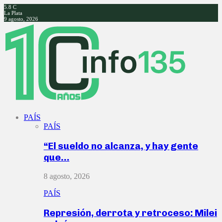
5.8
C
La Plata
9 agosto, 2026
Facebook
Twitter
Instagram
Youtube
PAÍS
PAÍS
“El sueldo no alcanza, y hay gente
que…
8 agosto, 2026
PAÍS
Represión, derrota y retroceso: Milei