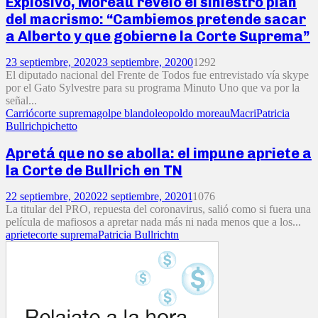
Explosivo, Moreau reveló el siniestro plan
del macrismo: “Cambiemos pretende sacar
a Alberto y que gobierne la Corte Suprema”
23 septiembre, 2020
23 septiembre, 2020
0
1292
El diputado nacional del Frente de Todos fue entrevistado vía skype
por el Gato Sylvestre para su programa Minuto Uno que va por la
señal...
Carrió
corte suprema
golpe blando
leopoldo moreau
Macri
Patricia
Bullrich
pichetto
Apretá que no se abolla: el impune apriete a
la Corte de Bullrich en TN
22 septiembre, 2020
22 septiembre, 2020
1
1076
La titular del PRO, repuesta del coronavirus, salió como si fuera una
película de mafiosos a apretar nada más ni nada menos que a los...
apriete
corte suprema
Patricia Bullrich
tn