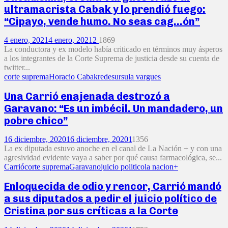
ultramacrista Cabak y lo prendió fuego:
“Cipayo, vende humo. No seas cag…ón”
4 enero, 2021
4 enero, 2021
2
1869
La conductora y ex modelo había criticado en términos muy ásperos
a los integrantes de la Corte Suprema de justicia desde su cuenta de
twitter...
corte suprema
Horacio Cabak
redes
ursula vargues
Una Carrió enajenada destrozó a
Garavano: “Es un imbécil. Un mandadero, un
pobre chico”
16 diciembre, 2020
16 diciembre, 2020
1
1356
La ex diputada estuvo anoche en el canal de La Nación + y con una
agresividad evidente vaya a saber por qué causa farmacológica, se...
Carrió
corte suprema
Garavano
juicio politico
la nacion+
Enloquecida de odio y rencor, Carrió mandó
a sus diputados a pedir el juicio político de
Cristina por sus críticas a la Corte