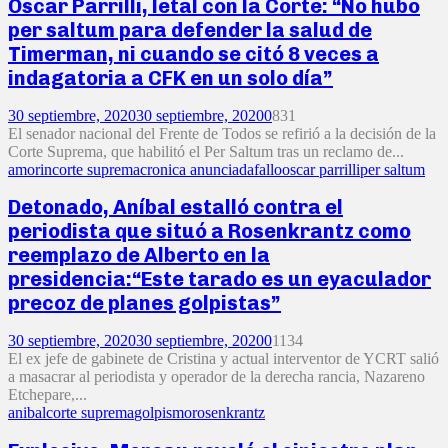
Oscar Parrilli, letal con la Corte: “No hubo
per saltum para defender la salud de
Timerman, ni cuando se citó 8 veces a
indagatoria a CFK en un solo día”
30 septiembre, 2020
30 septiembre, 2020
0
831
El senador nacional del Frente de Todos se refirió a la decisión de la
Corte Suprema, que habilitó el Per Saltum tras un reclamo de...
amorin
corte suprema
cronica anunciada
fallo
oscar parrilli
per saltum
Detonado, Aníbal estalló contra el
periodista que situó a Rosenkrantz como
reemplazo de Alberto en la
presidencia:“Este tarado es un eyaculador
precoz de planes golpistas”
30 septiembre, 2020
30 septiembre, 2020
0
1134
El ex jefe de gabinete de Cristina y actual interventor de YCRT salió
a masacrar al periodista y operador de la derecha rancia, Nazareno
Etchepare,...
anibal
corte suprema
golpismo
rosenkrantz