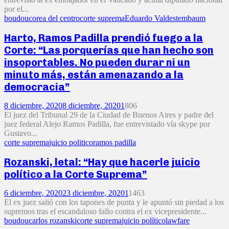
por el...
boudou
corea del centro
corte suprema
Eduardo Valdes
tembaum
Harto, Ramos Padilla prendió fuego a la
Corte: “Las porquerías que han hecho son
insoportables. No pueden durar ni un
minuto más, están amenazando a la
democracia”
8 diciembre, 2020
8 diciembre, 2020
1
806
El juez del Tribunal 29 de la Ciudad de Buenos Aires y padre del
juez federal Alejo Ramos Padilla, fue entrevistado vía skype por
Gustavo...
corte suprema
juicio politico
ramos padilla
Rozanski, letal: “Hay que hacerle juicio
político a la Corte Suprema”
6 diciembre, 2020
23 diciembre, 2020
1
1463
El ex juez salió con los tapones de punta y le apuntó sin piedad a los
supremos tras el escandaloso fallo contra el ex vicepresidente...
boudou
carlos rozanski
corte suprema
juicio político
lawfare